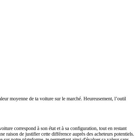
aleur moyenne de ta voiture sur le marché. Heureusement, l’outil
voiture correspond à son état et à sa configuration, tout en restant
e raison de justifier cette différence auprès des acheteurs potentiels.
e sur notre plateforme, te permettant ainsi d'évaluer sa valeur sans