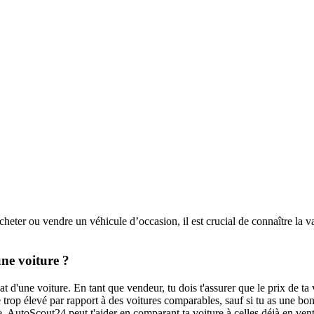
eter ou vendre un véhicule d’occasion, il est crucial de connaître la v
une voiture ?
at d'une voiture. En tant que vendeur, tu dois t'assurer que le prix de ta 
trop élevé par rapport à des voitures comparables, sauf si tu as une bonn
e. AutoScout24 peut t'aider en comparant ta voiture à celles déjà en vent