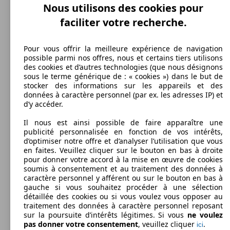
Nous utilisons des cookies pour
faciliter votre recherche.
Cabriolet
2013 - 2016
Audi
S3 (04/2013-10/2016)
Essence
Dim. (L/l/h):
Pour vous offrir la meilleure expérience de navigation
à partir de 4254 x 1777 x 1401 mm
possible parmi nos offres, nous et certains tiers utilisons
Puissance:
Model Version
des cookies et d’autres technologies (que nous désignons
221 KW (300 PS)
sous le terme générique de : « cookies ») dans le but de
Portes:
stocker des informations sur les appareils et des
3
données à caractère personnel (par ex. les adresses IP) et
Sièges:
d’y accéder.
Leistung
Ver
5
Coffre:
Il nous est ainsi possible de faire apparaître une
325 - 1060 Litres
publicité personnalisée en fonction de vos intérêts,
Afficher les variantes
d’optimiser notre offre et d’analyser l’utilisation que vous
en faites. Veuillez cliquer sur le bouton en bas à droite
pour donner votre accord à la mise en œuvre de cookies
soumis à consentement et au traitement des données à
caractère personnel y afférent ou sur le bouton en bas à
221 KW
Ø 7.
gauche si vous souhaitez procéder à une sélection
S3 Cabriolet 2.0 TFSI 300
(300 PS)
l/10
détaillée des cookies ou si vous voulez vous opposer au
traitement des données à caractère personnel reposant
sur la poursuite d’intérêts légitimes. Si vous
ne voulez
pas donner votre consentement
, veuillez cliquer
.
ici