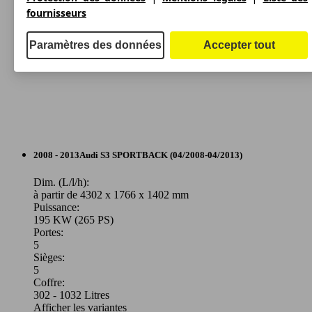
fournisseurs
Paramètres des données
Accepter tout
Berline
2008 - 2013
Audi
S3 SPORTBACK (04/2008-04/2013)
Essence
Dim. (L/l/h):
à partir de 4302 x 1766 x 1402 mm
Puissance:
Model Version
195 KW (265 PS)
Portes:
5
Sièges:
Leistung
Ver
5
Coffre:
302 - 1032 Litres
Afficher les variantes