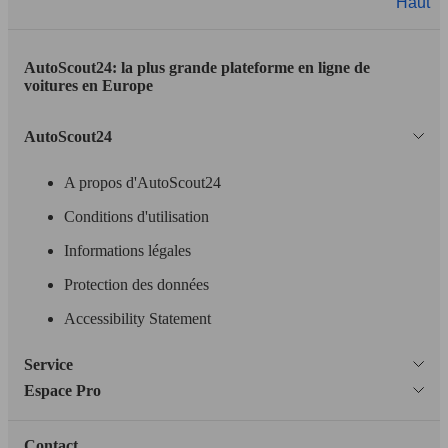
Haut
AutoScout24: la plus grande plateforme en ligne de
Leistung
Ver
voitures en Europe
AutoScout24
A propos d'AutoScout24
Conditions d'utilisation
195 KW
Ø 9.
S3 2.0 TFSI
(265 PS)
l/10
Informations légales
Protection des données
Accessibility Statement
Service
Espace Pro
Contact