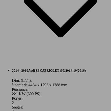
228 KW
Ø 6.
S3 Sportback 2.0 TFSI 310 S tronic 7 Quattro
(310 PS)
l/10
221 KW
Ø 6.
S3 Sportback 50 TFSI 300 S tronic 7 Quattro
(300 PS)
l/10
Berline
2014 - 2016
Audi
S3 CABRIOLET (06/2014-10/2016)
Essence
Dim. (L/l/h):
à partir de 4434 x 1793 x 1388 mm
Puissance:
Model Version
221 KW (300 PS)
Portes:
2
Sièges:
Leistung
Ver