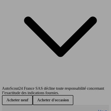
195 KW
Ø 8.
S3 2.0 TFSI 265
(265 PS)
l/10
AutoScout24 France SAS décline toute responsabilité concernant
Coupé
l''exactitude des indications fournies.
Essence
Acheter neuf
Acheter d'occasion
Model Version