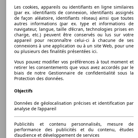
Les cookies, appareils ou identifiants en ligne similaires
(par ex. identifiants de connexion, identifiants assignés
de façon aléatoire, identifiants réseau) ainsi que toutes
autres informations (par ex. type et informations de
navigateur, langue, taille d’écran, technologies prises en
charge, etc.) peuvent être conservés ou lus sur votre
appareil pour reconnaître celui-ci à chacune de ses
connexions à une application ou à un site Web, pour une
ou plusieurs des finalités présentées ici.
Vous pouvez modifier vos préférences à tout moment et
retirer les consentements que vous avez accordés par le
biais de notre Gestionnaire de confidentialité sous la
Berline
Protection des données.
2013 - 2016
Audi
S3 BERLINE (12/2013-10/2016)
Essence
Dim. (L/l/h):
Objectifs
à partir de 4469 x 1796 x 1392 mm
Puissance:
Données de géolocalisation précises et identification par
Model Version
221 KW (300 PS)
analyse de l’appareil
Portes:
4
Sièges:
Publicités et contenu personnalisés, mesure de
Leistung
Ver
5
performance des publicités et du contenu, études
Coffre:
d’audience et développement de services