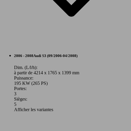
Berline
2006 - 2008
Audi
S3 (09/2006-04/2008)
Essence
Dim. (L/l/h):
à partir de 4214 x 1765 x 1399 mm
Puissance:
Model Version
195 KW (265 PS)
Portes:
3
Sièges:
Leistung
Ver
5
Afficher les variantes