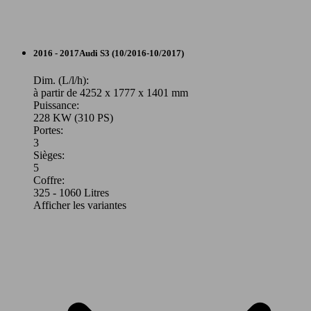
221 KW
Ø 7.
S3 Cabriolet TFSI 300 ch S tronic 7 Quattro
(300 PS)
l/10
Berline
2016 - 2017
Audi
S3 (10/2016-10/2017)
Essence
Dim. (L/l/h):
à partir de 4252 x 1777 x 1401 mm
Puissance:
Model Version
228 KW (310 PS)
Portes:
3
Sièges:
Leistung
Ver
5
Coffre:
325 - 1060 Litres
Afficher les variantes
228 KW
Ø 7.
S3 Sportback 2.0 TFSI 310 Quattro
(310 PS)
l/10