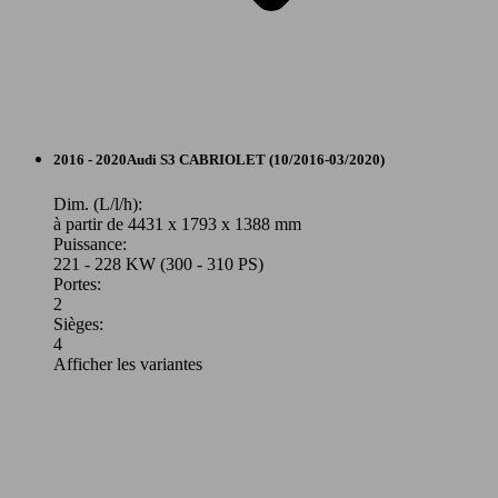
Berline
2016 - 2020
Audi
S3 CABRIOLET (10/2016-03/2020)
Essence
Dim. (L/l/h):
à partir de 4431 x 1793 x 1388 mm
Puissance:
Model Version
221 - 228 KW (300 - 310 PS)
Portes:
2
Sièges:
Leistung
Ver
4
Afficher les variantes