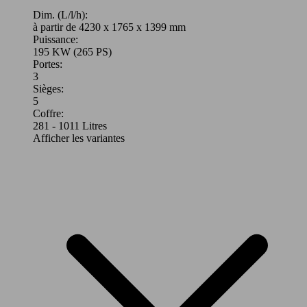
Essence
Dim. (L/l/h):
à partir de 4230 x 1765 x 1399 mm
Puissance:
Model Version
195 KW (265 PS)
Portes:
3
Sièges:
Leistung
Ver
5
Coffre:
281 - 1011 Litres
Afficher les variantes
195 KW
Ø 8.
S3 Sportback 2.0 TFSI 265
(265 PS)
l/10