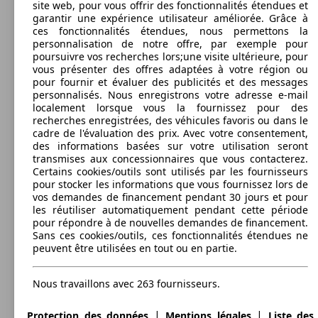
site web, pour vous offrir des fonctionnalités étendues et
Berline
2013 - 2016
Audi
S3 SPORTBACK (04/2013-10/2016)
garantir une expérience utilisateur améliorée. Grâce à
ces fonctionnalités étendues, nous permettons la
Essence
Dim. (L/l/h):
personnalisation de notre offre, par exemple pour
à partir de 4324 x 1785 x 1404 mm
poursuivre vos recherches lors;une visite ultérieure, pour
Puissance:
Model Version
vous présenter des offres adaptées à votre région ou
221 KW (300 PS)
pour fournir et évaluer des publicités et des messages
Portes:
personnalisés. Nous enregistrons votre adresse e-mail
5
localement lorsque vous la fournissez pour des
Sièges:
recherches enregistrées, des véhicules favoris ou dans le
Leistung
Ver
5
cadre de l'évaluation des prix. Avec votre consentement,
Coffre:
des informations basées sur votre utilisation seront
340 - 1180 Litres
transmises aux concessionnaires que vous contacterez.
Afficher les variantes
Certains cookies/outils sont utilisés par les fournisseurs
pour stocker les informations que vous fournissez lors de
vos demandes de financement pendant 30 jours et pour
les réutiliser automatiquement pendant cette période
pour répondre à de nouvelles demandes de financement.
221 KW
Ø 6.
Sans ces cookies/outils, ces fonctionnalités étendues ne
S3 Berline 2.0 TFSI 300
(300 PS)
l/10
peuvent être utilisées en tout ou en partie.
Nous travaillons avec 263 fournisseurs.
|
|
Protection des données
Mentions légales
Liste des