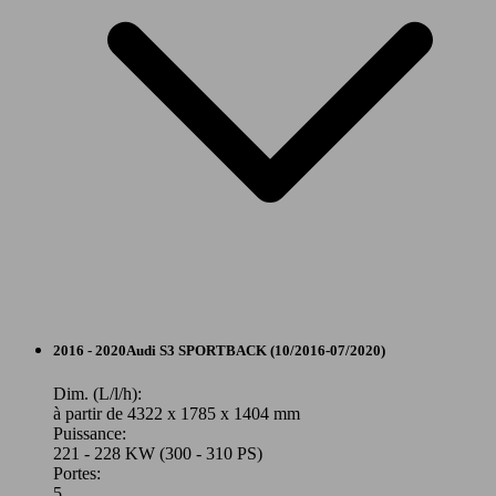
228 KW
Ø 7.
S3 Berline 2.0 TFSI 310 Quattro
(310 PS)
l/10
228 KW
Ø 6.
S3 Berline 2.0 TFSI 310 S tronic 7 Quattro
(310 PS)
l/10
Cabriolet
2016 - 2020
Audi
S3 SPORTBACK (10/2016-07/2020)
221 KW
Ø 6.
S3 Berline 50 TFSI 300 S tronic 7 Quattro
(300 PS)
l/10
Essence
Dim. (L/l/h):
à partir de 4322 x 1785 x 1404 mm
Puissance:
Model Version
221 - 228 KW (300 - 310 PS)
Portes:
5