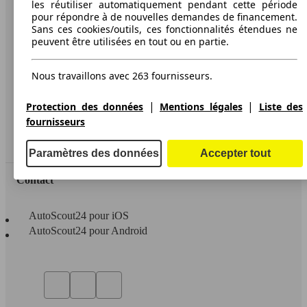
les réutiliser automatiquement pendant cette période
pour répondre à de nouvelles demandes de financement.
Conditions d'utilisation
Sans ces cookies/outils, ces fonctionnalités étendues ne
peuvent être utilisées en tout ou en partie.
Informations légales
Protection des données
Nous travaillons avec 263 fournisseurs.
Accessibility Statement
|
|
Protection des données
Mentions légales
Liste des
fournisseurs
Service
Espace Pro
Paramètres des données
Accepter tout
Contact
AutoScout24 pour iOS
AutoScout24 pour Android