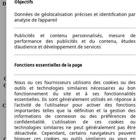
Objectifs
Dimensions
Données de géolocalisation précises et identification par
Longueur
4999 mm
analyse de l’appareil
Hauteur
1483 mm
Largeur
1881 mm
Publicités et contenu personnalisés, mesure de
Empattement
3048 mm
performance des publicités et du contenu, études
Poids maximum
2385 kg
d’audience et développement de services
Charge maximale
475 kg
Portes
4
Sièges
5
Fonctions essentielles de la page
Charge sur toit
-
Capacité de remorquage (sans freins)
-
Nous ou ces fournisseurs utilisons des cookies ou des
Capacité de remorquage (avec freins)
1725 kg
outils et technologies similaires nécessaires au bon
Volume du coffre
504 l
fonctionnement du site et à ses fonctionnalités
essentielles. Ils sont généralement utilisés en réponse à
l'activité de l'utilisateur pour activer des fonctions
Consommation
importantes telles que la définition et la gestion des
informations de connexion ou des préférences de
Émissions de CO2*
215 g/km (komb.)
confidentialité. L'utilisation de ces cookies ou
Consommation (ville)
10.8 l/100km
technologies similaires ne peut généralement pas être
Consommation (route)
6.6 l/100km
désactivée. Cependant, certains navigateurs peuvent
bloquer ces cookies ou outils similaires ou vous en
Consommation (combinée)*
8.1 l/100km