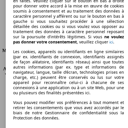
Émissions de CO2 (combinées)*
en faites. Veuillez cliquer sur le bouton en bas à droite
pour donner votre accord à la mise en œuvre de cookies
soumis à consentement et au traitement des données à
caractère personnel y afférent ou sur le bouton en bas à
gauche si vous souhaitez procéder à une sélection
détaillée des cookies ou si vous voulez vous opposer au
Ø 8.1 l/100km
traitement des données à caractère personnel reposant
sur la poursuite d’intérêts légitimes. Si vous
ne voulez
Consommation
pas donner votre consentement
, veuillez cliquer
.
ici
Moteur et Puissance
Les cookies, appareils ou identifiants en ligne similaires
(par ex. identifiants de connexion, identifiants assignés
de façon aléatoire, identifiants réseau) ainsi que toutes
KW (CH)
160 kW (218 PS)
autres informations (par ex. type et informations de
Accélération (0-100 km/h)
7.6s
navigateur, langue, taille d’écran, technologies prises en
Vitesse maximale (km/h)
230 km/h
charge, etc.) peuvent être conservés ou lus sur votre
Nombre de vitesses
4
appareil pour reconnaître celui-ci à chacune de ses
connexions à une application ou à un site Web, pour une
Couple
510 nm
ou plusieurs des finalités présentées ici.
Cylindrée
2987 ccm
Carburant
Diesel
Vous pouvez modifier vos préférences à tout moment et
Cylindres
6
retirer les consentements que vous avez accordés par le
biais de notre Gestionnaire de confidentialité sous la
Transmission
Boîte automatique
Protection des données.
Type de traction
Propulsion arrière