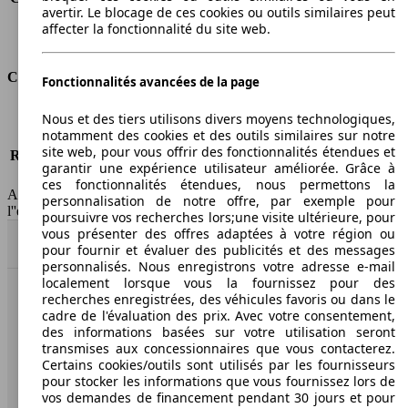
avertir. Le blocage de ces cookies ou outils similaires peut
Classe d'émissions
pas d'information
affecter la fonctionnalité du site web.
Capacité du réservoir
71 l
Classes d'assurance
Fonctionnalités avancées de la page
Tous risques
-
Nous et des tiers utilisons divers moyens technologiques,
notamment des cookies et des outils similaires sur notre
Risques partiels
-
site web, pour vous offrir des fonctionnalités étendues et
Responsabilité civile
-
garantir une expérience utilisateur améliorée. Grâce à
HSN/TSN
n.c/n.c.
ces fonctionnalités étendues, nous permettons la
AutoScout24 France SAS décline toute responsabilité concernant
personnalisation de notre offre, par exemple pour
l''exactitude des indications fournies.
poursuivre vos recherches lors;une visite ultérieure, pour
vous présenter des offres adaptées à votre région ou
Haut
pour fournir et évaluer des publicités et des messages
personnalisés. Nous enregistrons votre adresse e-mail
localement lorsque vous la fournissez pour des
recherches enregistrées, des véhicules favoris ou dans le
AutoScout24: la plus grande plateforme en ligne de
cadre de l'évaluation des prix. Avec votre consentement,
voitures en Europe
des informations basées sur votre utilisation seront
transmises aux concessionnaires que vous contacterez.
Certains cookies/outils sont utilisés par les fournisseurs
AutoScout24
pour stocker les informations que vous fournissez lors de
vos demandes de financement pendant 30 jours et pour
A propos d'AutoScout24