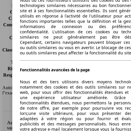
Nous ou ces fournisseurs utilisons des cookies ou des o
technologies similaires nécessaires au bon fonctionn
Émissions de CO2*
220 g/km (komb.)
site et à ses fonctionnalités essentielles. Ils sont gén
Consommation (ville)
10.9 l/100km
utilisés en réponse à l'activité de l'utilisateur pour ac
Consommation (route)
6.8 l/100km
fonctions importantes telles que la définition et la ges
Consommation (combinée)*
8.3 l/100km
informations de connexion ou des préféren
Classe d'émissions
pas d'information
confidentialité. L'utilisation de ces cookies ou tech
similaires ne peut généralement pas être désa
Capacité du réservoir
72 l
Cependant, certains navigateurs peuvent bloquer ces
ou outils similaires ou vous en avertir. Le blocage de ce
Classes d'assurance
ou outils similaires peut affecter la fonctionnalité du sit
Tous risques
-
Risques partiels
-
Fonctionnalités avancées de la page
Responsabilité civile
-
Nous et des tiers utilisons divers moyens technol
HSN/TSN
MC379x4Lxxxx/n.c.
notamment des cookies et des outils similaires sur no
AutoScout24 France SAS décline toute responsabilité concernant
web, pour vous offrir des fonctionnalités étendues et 
l''exactitude des indications fournies.
une expérience utilisateur améliorée. Grâc
fonctionnalités étendues, nous permettons la personna
Haut
de notre offre, par exemple pour poursuivre vos re
lors;une visite ultérieure, pour vous présenter de
adaptées à votre région ou pour fournir et éval
AutoScout24: la plus grande plateforme en ligne de
publicités et des messages personnalisés. Nous enre
voitures en Europe
votre adresse e-mail localement lorsque vous la fournis