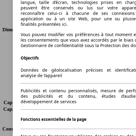
langue, taille d’écran, technologies prises en charg
Cylindres
6
peuvent être conservés ou lus sur votre appare
Transmission
Boîte automatique
reconnaître celui-ci à chacune de ses connexion
Type de traction
Propulsion arrière
application ou à un site Web, pour une ou plusie
finalités présentées ici.
Dimensions
Vous pouvez modifier vos préférences à tout moment et
les consentements que vous avez accordés par le biais 
Longueur
5015 mm
Gestionnaire de confidentialité sous la Protection des d
Hauteur
1475 mm
Largeur
1880 mm
Objectifs
Empattement
3050 mm
Poids maximum
-
Données de géolocalisation précises et identifica
analyse de l’appareil
Charge maximale
-
Portes
5
Sièges
5
Publicités et contenu personnalisés, mesure de per
des publicités et du contenu, études d’audi
Charge sur toit
-
développement de services
Capacité de remorquage (sans freins)
-
Capacité de remorquage (avec freins)
2000 kg
Volume du coffre
630 - 2026 l
Fonctions essentielles de la page
Consommation