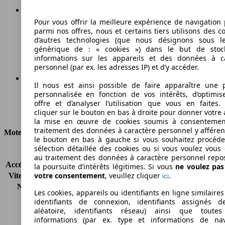
Pour vous offrir la meilleure expérience de navigation 
220 g/km
parmi nos offres, nous et certains tiers utilisons des c
d’autres technologies (que nous désignons sous l
Émissions de CO2 (combinées)*
générique de : « cookies ») dans le but de stoc
informations sur les appareils et des données à c
personnel (par ex. les adresses IP) et d’y accéder.
Il nous est ainsi possible de faire apparaître une p
personnalisée en fonction de vos intérêts, d’optimis
Ø 8.3 l/100km
offre et d’analyser l’utilisation que vous en faites. 
cliquer sur le bouton en bas à droite pour donner votre 
Consommation
la mise en œuvre de cookies soumis à consentemen
traitement des données à caractère personnel y afféren
Moteur et Puissance
le bouton en bas à gauche si vous souhaitez procéd
sélection détaillée des cookies ou si vous voulez vous
KW (CH)
160 kW (218 PS)
au traitement des données à caractère personnel repo
Accélération (0-100 km/h)
-
la poursuite d’intérêts légitimes. Si vous
ne voulez pa
votre consentement
, veuillez cliquer
.
Vitesse maximale (km/h)
227 km/h
ici
Nombre de vitesses
5
Les cookies, appareils ou identifiants en ligne similaires
Couple
510 nm
identifiants de connexion, identifiants assignés 
Cylindrée
2987 ccm
aléatoire, identifiants réseau) ainsi que toutes
informations (par ex. type et informations de nav
Carburant
Diesel