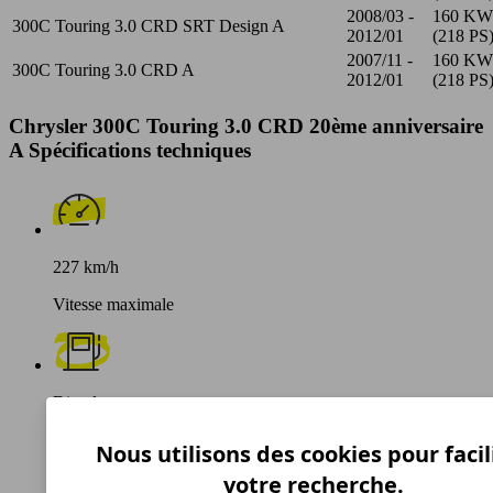
2008/03 -
160 KW
300C Touring 3.0 CRD SRT Design A
2012/01
(218 PS
2007/11 -
160 KW
300C Touring 3.0 CRD A
2012/01
(218 PS
Chrysler 300C Touring 3.0 CRD 20ème anniversaire
A Spécifications techniques
227 km/h
Vitesse maximale
Diesel
Carburant
Nous utilisons des cookies pour facil
votre recherche.