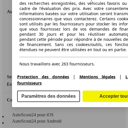
des recherches enregistrées, des véhicules favoris ou
cadre de l'évaluation des prix. Avec votre consentem
AutoScout24
informations basées sur votre utilisation seront transm
concessionnaires que vous contacterez. Certains cookie
sont utilisés par les fournisseurs pour stocker les info
A propos d'AutoScout24
que vous fournissez lors de vos demandes de fina
pendant 30 jours et pour les réutiliser automati
Conditions d'utilisation
pendant cette période pour répondre à de nouvelles 
de financement. Sans ces cookies/outils, ces fonctio
Informations légales
étendues ne peuvent être utilisées en tout ou en partie.
Protection des données
Nous travaillons avec 263 fournisseurs.
Accessibility Statement
|
|
Protection des données
Mentions légales
L
Service
fournisseurs
Espace Pro
Paramètres des données
Accepter tou
Contact
AutoScout24 pour iOS
AutoScout24 pour Android