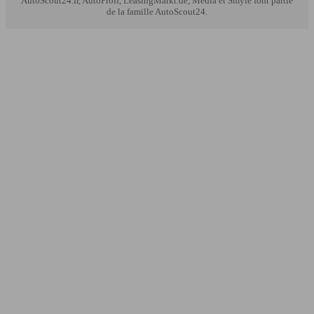
AutoScout24.fr, AutoProff, LeasingMarkt.de, Media et Smyle font partie
de la famille AutoScout24.