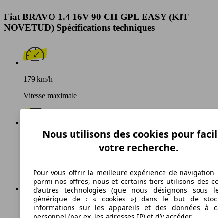
Fiat BRAVO 1.4 16V 90 CH GPL EASY (KIT
NOVETUD) Spécifications techniques
179 km/h
Vitesse maximale
Nous utilisons des cookies pour facil
Autres
votre recherche.
Carburant
Pour vous offrir la meilleure expérience de navigation 
parmi nos offres, nous et certains tiers utilisons des c
d’autres technologies (que nous désignons sous l
générique de : « cookies ») dans le but de stoc
134 g/km
informations sur les appareils et des données à c
personnel (par ex. les adresses IP) et d’y accéder.