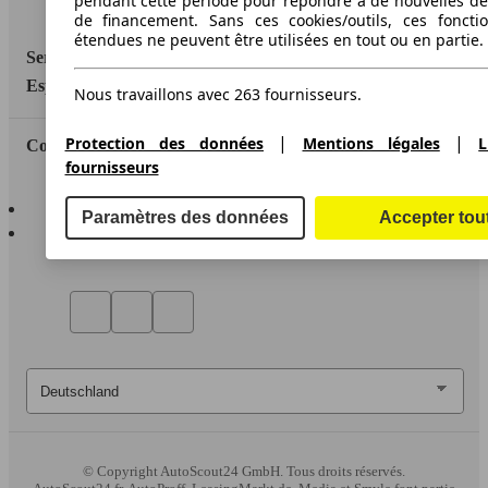
pendant cette période pour répondre à de nouvelles 
Accessibility Statement
de financement. Sans ces cookies/outils, ces fonctio
étendues ne peuvent être utilisées en tout ou en partie.
Service
Espace Pro
Nous travaillons avec 263 fournisseurs.
|
|
Protection des données
Mentions légales
L
Contact
fournisseurs
AutoScout24 pour iOS
Paramètres des données
Accepter tou
AutoScout24 pour Android
© Copyright
AutoScout24 GmbH. Tous droits réservés.