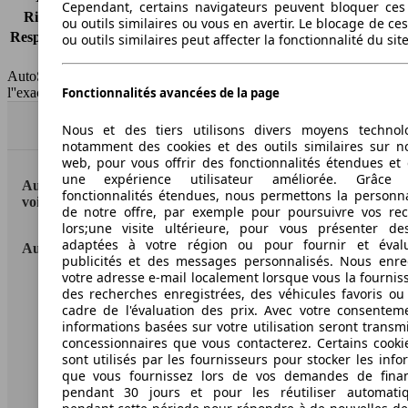
Cependant, certains navigateurs peuvent bloquer ces
Risques partiels
-
ou outils similaires ou vous en avertir. Le blocage de ce
Responsabilité civile
-
ou outils similaires peut affecter la fonctionnalité du sit
HSN/TSN
n.c./n.c.
AutoScout24 France SAS décline toute responsabilité concernant
Fonctionnalités avancées de la page
l''exactitude des indications fournies.
Haut
Nous et des tiers utilisons divers moyens technol
notamment des cookies et des outils similaires sur no
web, pour vous offrir des fonctionnalités étendues et 
une expérience utilisateur améliorée. Grâc
AutoScout24: la plus grande plateforme en ligne de
fonctionnalités étendues, nous permettons la personna
voitures en Europe
de notre offre, par exemple pour poursuivre vos re
lors;une visite ultérieure, pour vous présenter de
adaptées à votre région ou pour fournir et éval
AutoScout24
publicités et des messages personnalisés. Nous enre
votre adresse e-mail localement lorsque vous la fournis
A propos d'AutoScout24
des recherches enregistrées, des véhicules favoris ou
cadre de l'évaluation des prix. Avec votre consentem
Conditions d'utilisation
informations basées sur votre utilisation seront transm
concessionnaires que vous contacterez. Certains cookie
Informations légales
sont utilisés par les fournisseurs pour stocker les info
que vous fournissez lors de vos demandes de fina
Protection des données
pendant 30 jours et pour les réutiliser automati