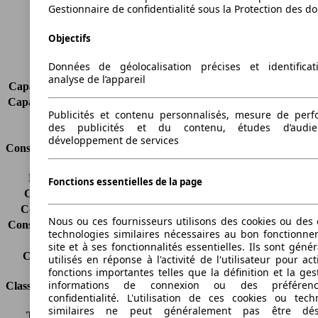
Poids maximum
-
Gestionnaire de confidentialité sous la Protection des d
Charge maximale
-
Objectifs
Portes
5
Sièges
2
Données de géolocalisation précises et identifica
Charge sur toit
-
analyse de l’appareil
Capacité de remorquage (sans freins)
-
Capacité de remorquage (avec freins)
-
Publicités et contenu personnalisés, mesure de per
Volume du coffre
365 - 1135 l
des publicités et du contenu, études d’audi
développement de services
Consommation
Émissions de CO2*
134 g/km (komb.)
Fonctions essentielles de la page
Consommation (ville)
-
Consommation (route)
-
Nous ou ces fournisseurs utilisons des cookies ou des o
Consommation (combinée)*
-
technologies similaires nécessaires au bon fonctionn
Classe d'émissions
Euro 5
site et à ses fonctionnalités essentielles. Ils sont gén
Capacité du réservoir
58 l
utilisés en réponse à l'activité de l'utilisateur pour ac
fonctions importantes telles que la définition et la ges
informations de connexion ou des préféren
Classes d'assurance
confidentialité. L'utilisation de ces cookies ou tech
similaires ne peut généralement pas être désa
Tous risques
-