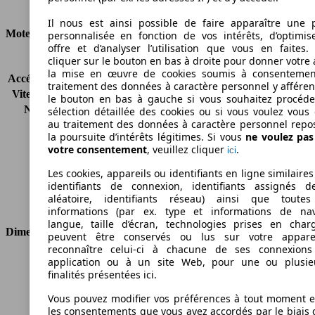
Émissions de CO2 (combinées)*
Il nous est ainsi possible de faire apparaître une p
Moteur et Puissance
personnalisée en fonction de vos intérêts, d’optimis
offre et d’analyser l’utilisation que vous en faites. 
cliquer sur le bouton en bas à droite pour donner votre 
KW (CH)
66 kW (90 PS)
la mise en œuvre de cookies soumis à consentemen
Accélération (0-100 km/h)
12.5s
traitement des données à caractère personnel y afféren
Vitesse maximale (km/h)
179 km/h
le bouton en bas à gauche si vous souhaitez procéd
Nombre de vitesses
6
sélection détaillée des cookies ou si vous voulez vous
au traitement des données à caractère personnel repo
Couple
128 nm
la poursuite d’intérêts légitimes. Si vous
ne voulez pa
Cylindrée
1368 ccm
votre consentement
, veuillez cliquer
.
ici
Carburant
Autres
Cylindres
4
Les cookies, appareils ou identifiants en ligne similaires
identifiants de connexion, identifiants assignés 
Transmission
Boîte manuelle
aléatoire, identifiants réseau) ainsi que toutes
Type de traction
Traction avant
informations (par ex. type et informations de nav
langue, taille d’écran, technologies prises en charg
Dimensions
peuvent être conservés ou lus sur votre appare
reconnaître celui-ci à chacune de ses connexion
Longueur
4336 mm
application ou à un site Web, pour une ou plusie
finalités présentées ici.
Hauteur
1498 mm
Largeur
1792 mm
Vous pouvez modifier vos préférences à tout moment et
Empattement
2600 mm
les consentements que vous avez accordés par le biais 