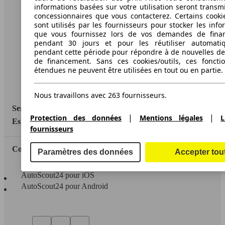
informations basées sur votre utilisation seront transm
concessionnaires que vous contacterez. Certains cookie
A propos d'AutoScout24
sont utilisés par les fournisseurs pour stocker les info
que vous fournissez lors de vos demandes de fina
Conditions d'utilisation
pendant 30 jours et pour les réutiliser automati
Informations légales
pendant cette période pour répondre à de nouvelles 
de financement. Sans ces cookies/outils, ces fonctio
Protection des données
étendues ne peuvent être utilisées en tout ou en partie.
Accessibility Statement
Nous travaillons avec 263 fournisseurs.
Service
|
|
Protection des données
Mentions légales
L
Espace Pro
fournisseurs
Contact
Paramètres des données
Accepter tou
AutoScout24 pour iOS
AutoScout24 pour Android