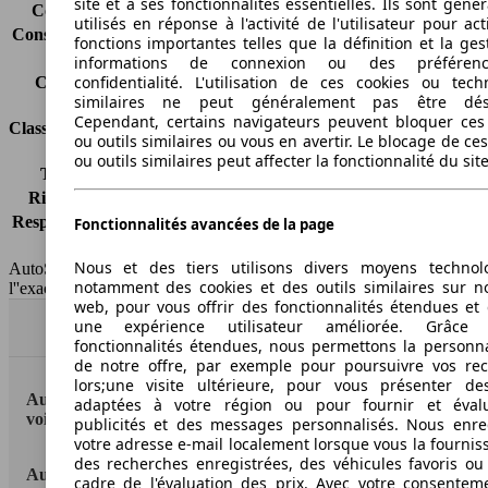
site et à ses fonctionnalités essentielles. Ils sont gén
Consommation (route)
5.2 l/100km
utilisés en réponse à l'activité de l'utilisateur pour ac
Consommation (combinée)*
6.3 l/100km
fonctions importantes telles que la définition et la ges
Classe d'émissions
Euro 5
informations de connexion ou des préféren
confidentialité. L'utilisation de ces cookies ou tech
Capacité du réservoir
58 l
similaires ne peut généralement pas être désa
Cependant, certains navigateurs peuvent bloquer ces
Classes d'assurance
ou outils similaires ou vous en avertir. Le blocage de ce
ou outils similaires peut affecter la fonctionnalité du sit
Tous risques
-
Risques partiels
-
Responsabilité civile
-
Fonctionnalités avancées de la page
HSN/TSN
n.c./n.c.
Nous et des tiers utilisons divers moyens technol
AutoScout24 France SAS décline toute responsabilité concernant
notamment des cookies et des outils similaires sur no
l''exactitude des indications fournies.
web, pour vous offrir des fonctionnalités étendues et 
une expérience utilisateur améliorée. Grâc
Haut
fonctionnalités étendues, nous permettons la personna
de notre offre, par exemple pour poursuivre vos re
lors;une visite ultérieure, pour vous présenter de
AutoScout24: la plus grande plateforme en ligne de
adaptées à votre région ou pour fournir et éval
voitures en Europe
publicités et des messages personnalisés. Nous enre
votre adresse e-mail localement lorsque vous la fournis
des recherches enregistrées, des véhicules favoris ou
AutoScout24
cadre de l'évaluation des prix. Avec votre consentem