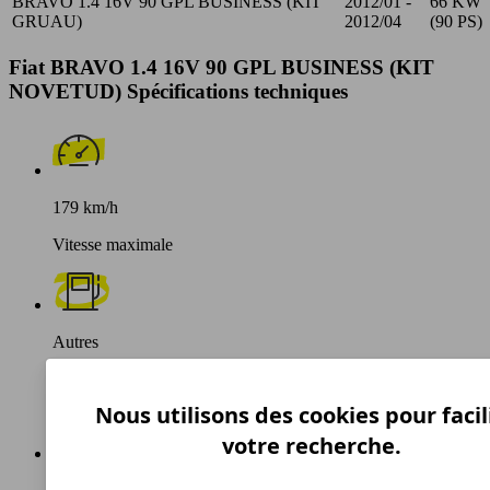
BRAVO 1.4 16V 90 GPL BUSINESS (KIT
2012/01 -
66 KW
GRUAU)
2012/04
(90 PS)
Fiat BRAVO 1.4 16V 90 GPL BUSINESS (KIT
NOVETUD) Spécifications techniques
179 km/h
Vitesse maximale
Autres
Carburant
Nous utilisons des cookies pour facil
votre recherche.