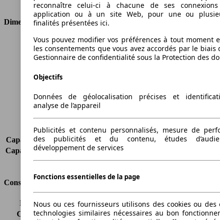
Type de traction
Traction avant
reconnaître celui-ci à chacune de ses connexion
application ou à un site Web, pour une ou plusie
Dimensions
finalités présentées ici.
Vous pouvez modifier vos préférences à tout moment et
Longueur
4336 mm
les consentements que vous avez accordés par le biais 
Hauteur
1498 mm
Gestionnaire de confidentialité sous la Protection des d
Largeur
1792 mm
Empattement
2600 mm
Objectifs
Poids maximum
-
Données de géolocalisation précises et identifica
Charge maximale
-
analyse de l’appareil
Portes
5
Sièges
2
Charge sur toit
-
Publicités et contenu personnalisés, mesure de per
des publicités et du contenu, études d’audi
Capacité de remorquage (sans freins)
-
développement de services
Capacité de remorquage (avec freins)
-
Volume du coffre
-
Fonctions essentielles de la page
Consommation
Émissions de CO2*
146 g/km (komb.)
Nous ou ces fournisseurs utilisons des cookies ou des o
technologies similaires nécessaires au bon fonctionn
Consommation (ville)
8.1 l/100km