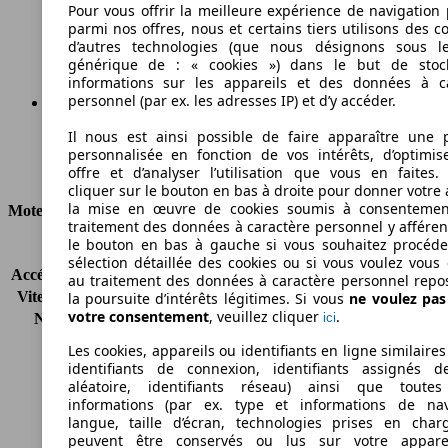
146 g/km
Pour vous offrir la meilleure expérience de navigation 
parmi nos offres, nous et certains tiers utilisons des c
Émissions de CO2 (combinées)*
d’autres technologies (que nous désignons sous l
générique de : « cookies ») dans le but de stoc
informations sur les appareils et des données à c
personnel (par ex. les adresses IP) et d’y accéder.
Il nous est ainsi possible de faire apparaître une p
Ø 6.3 l/100km
personnalisée en fonction de vos intérêts, d’optimis
Consommation
offre et d’analyser l’utilisation que vous en faites. 
cliquer sur le bouton en bas à droite pour donner votre 
la mise en œuvre de cookies soumis à consentemen
Moteur et Puissance
traitement des données à caractère personnel y afféren
le bouton en bas à gauche si vous souhaitez procéd
KW (CH)
66 kW (90 PS)
sélection détaillée des cookies ou si vous voulez vous
Accélération (0-100 km/h)
12.5s
au traitement des données à caractère personnel repo
Vitesse maximale (km/h)
179 km/h
la poursuite d’intérêts légitimes. Si vous
ne voulez pa
votre consentement
, veuillez cliquer
.
Nombre de vitesses
6
ici
Couple
128 nm
Les cookies, appareils ou identifiants en ligne similaires
Cylindrée
1368 ccm
identifiants de connexion, identifiants assignés 
Carburant
Autres
aléatoire, identifiants réseau) ainsi que toutes
informations (par ex. type et informations de nav
Cylindres
4
langue, taille d’écran, technologies prises en charg
Transmission
Boîte manuelle
peuvent être conservés ou lus sur votre appare