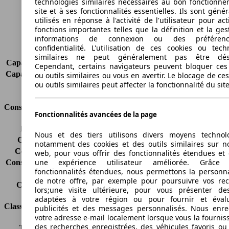
technologies similaires nécessaires au bon fonctionn
Poids maximum
-
site et à ses fonctionnalités essentielles. Ils sont gén
Charge maximale
-
utilisés en réponse à l'activité de l'utilisateur pour ac
fonctions importantes telles que la définition et la ges
Portes
5
informations de connexion ou des préféren
Sièges
2
confidentialité. L'utilisation de ces cookies ou tech
Charge sur toit
-
similaires ne peut généralement pas être désa
Capacité de remorquage (sans freins)
-
Cependant, certains navigateurs peuvent bloquer ces
Capacité de remorquage (avec freins)
-
ou outils similaires ou vous en avertir. Le blocage de ce
ou outils similaires peut affecter la fonctionnalité du sit
Volume du coffre
-
Consommation
Fonctionnalités avancées de la page
Émissions de CO2*
115 g/km (komb.)
Nous et des tiers utilisons divers moyens technol
Consommation (ville)
5.6 l/100km
notamment des cookies et des outils similaires sur no
Consommation (route)
3.7 l/100km
web, pour vous offrir des fonctionnalités étendues et 
une expérience utilisateur améliorée. Grâc
Consommation (combinée)*
4.4 l/100km
fonctionnalités étendues, nous permettons la personna
Classe d'émissions
Euro 5
de notre offre, par exemple pour poursuivre vos re
Capacité du réservoir
58 l
lors;une visite ultérieure, pour vous présenter de
adaptées à votre région ou pour fournir et éval
Classes d'assurance
publicités et des messages personnalisés. Nous enre
votre adresse e-mail localement lorsque vous la fournis
des recherches enregistrées, des véhicules favoris ou
Tous risques
-