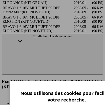
ELEGANCE (KIT GRUAU)
2010/01
(90 PS)
BRAVO 1.6 16V MULTIJET 90 DPF
2008/05 -
66 KW
DYNAMIC (KIT NOVETUD)
2010/09
(90 PS)
BRAVO 1.6 16V MULTIJET 90 DPF
2008/05 -
66 KW
EMOTION (KIT NOVETUD)
2010/09
(90 PS)
BRAVO 1.6 16V MULTIJET 90 DPF
2008/05 -
66 KW
ELEGANCE (KIT NOVETUD)
2010/01
(90 PS)
11 afficher plus de variantes
Fiat BRAVO 1.6 16V MULTIJET 90 DPF MYLIFE
(KIT NOVETUD) Spécifications techniques
Nous utilisons des cookies pour facil
votre recherche.