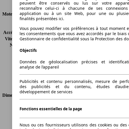
Consommation
peuvent être conservés ou lus sur votre appare
reconnaître celui-ci à chacune de ses connexion
application ou à un site Web, pour une ou plusie
Moteur et Puissance
finalités présentées ici.
KW (CH)
66 kW (90 PS)
Vous pouvez modifier vos préférences à tout moment et
Accélération (0-100 km/h)
12.8s
les consentements que vous avez accordés par le biais 
Gestionnaire de confidentialité sous la Protection des d
Vitesse maximale (km/h)
173 km/h
Nombre de vitesses
6
Objectifs
Couple
290 nm
Cylindrée
1598 ccm
Données de géolocalisation précises et identifica
Carburant
Diesel
analyse de l’appareil
Cylindres
4
Transmission
Boîte manuelle
Publicités et contenu personnalisés, mesure de per
Type de traction
Traction avant
des publicités et du contenu, études d’audi
développement de services
Dimensions
Longueur
4336 mm
Fonctions essentielles de la page
Hauteur
1498 mm
Largeur
1792 mm
Nous ou ces fournisseurs utilisons des cookies ou des o
Empattement
2600 mm