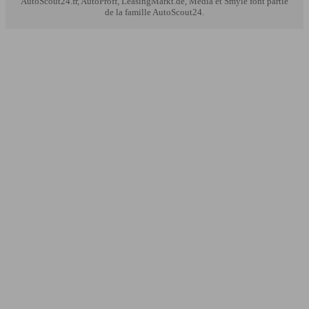
AutoScout24.fr, AutoProff, LeasingMarkt.de, Media et Smyle font partie
de la famille AutoScout24.