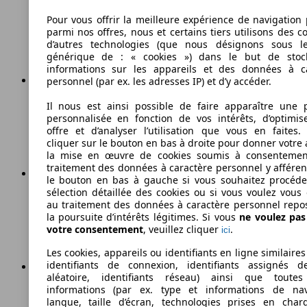
Pour vous offrir la meilleure expérience de navigation 
173 km/h
parmi nos offres, nous et certains tiers utilisons des c
Vitesse maximale
d’autres technologies (que nous désignons sous l
générique de : « cookies ») dans le but de stoc
informations sur les appareils et des données à c
personnel (par ex. les adresses IP) et d’y accéder.
Diesel
Il nous est ainsi possible de faire apparaître une p
personnalisée en fonction de vos intérêts, d’optimis
Carburant
offre et d’analyser l’utilisation que vous en faites. 
cliquer sur le bouton en bas à droite pour donner votre 
la mise en œuvre de cookies soumis à consentemen
traitement des données à caractère personnel y afféren
le bouton en bas à gauche si vous souhaitez procéd
sélection détaillée des cookies ou si vous voulez vous
115 g/km
au traitement des données à caractère personnel repo
la poursuite d’intérêts légitimes. Si vous
ne voulez pa
Émissions de CO2 (combinées)*
votre consentement
, veuillez cliquer
.
ici
Les cookies, appareils ou identifiants en ligne similaires
identifiants de connexion, identifiants assignés 
aléatoire, identifiants réseau) ainsi que toutes
informations (par ex. type et informations de nav
Ø 4.4 l/100km
langue, taille d’écran, technologies prises en charg