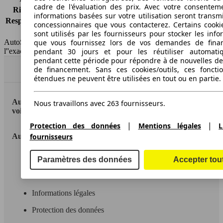
cadre de l'évaluation des prix. Avec votre consentem
Risques partiels
-
informations basées sur votre utilisation seront transm
Responsabilité civile
-
concessionnaires que vous contacterez. Certains cookie
HSN/TSN
n.c./n.c.
sont utilisés par les fournisseurs pour stocker les info
que vous fournissez lors de vos demandes de fina
AutoScout24 France SAS décline toute responsabilité concernant
pendant 30 jours et pour les réutiliser automati
l''exactitude des indications fournies.
pendant cette période pour répondre à de nouvelles 
de financement. Sans ces cookies/outils, ces fonctio
Haut
étendues ne peuvent être utilisées en tout ou en partie.
AutoScout24: la plus grande plateforme en ligne de
Nous travaillons avec 263 fournisseurs.
voitures en Europe
|
|
Protection des données
Mentions légales
L
AutoScout24
fournisseurs
A propos d'AutoScout24
Paramètres des données
Accepter tou
Conditions d'utilisation
Informations légales
Protection des données