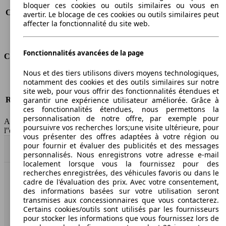
Consommation (route)
3.7 l/100km
bloquer ces cookies ou outils similaires ou vous en
Consommation (combinée)*
4.3 l/100km
avertir. Le blocage de ces cookies ou outils similaires peut
affecter la fonctionnalité du site web.
Classe d'émissions
Euro 5
Capacité du réservoir
58 l
Fonctionnalités avancées de la page
Classes d'assurance
Nous et des tiers utilisons divers moyens technologiques,
Tous risques
-
notamment des cookies et des outils similaires sur notre
Risques partiels
-
site web, pour vous offrir des fonctionnalités étendues et
Responsabilité civile
-
garantir une expérience utilisateur améliorée. Grâce à
ces fonctionnalités étendues, nous permettons la
HSN/TSN
n.c./n.c.
personnalisation de notre offre, par exemple pour
AutoScout24 France SAS décline toute responsabilité concernant
poursuivre vos recherches lors;une visite ultérieure, pour
l''exactitude des indications fournies.
vous présenter des offres adaptées à votre région ou
pour fournir et évaluer des publicités et des messages
Haut
personnalisés. Nous enregistrons votre adresse e-mail
localement lorsque vous la fournissez pour des
recherches enregistrées, des véhicules favoris ou dans le
cadre de l'évaluation des prix. Avec votre consentement,
AutoScout24: la plus grande plateforme en ligne de
des informations basées sur votre utilisation seront
voitures en Europe
transmises aux concessionnaires que vous contacterez.
Certains cookies/outils sont utilisés par les fournisseurs
AutoScout24
pour stocker les informations que vous fournissez lors de