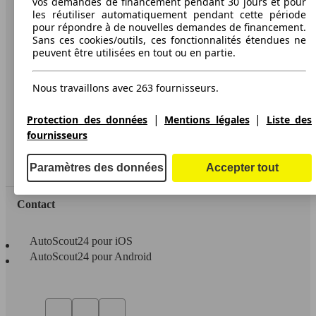
vos demandes de financement pendant 30 jours et pour
les réutiliser automatiquement pendant cette période
A propos d'AutoScout24
pour répondre à de nouvelles demandes de financement.
Sans ces cookies/outils, ces fonctionnalités étendues ne
Conditions d'utilisation
peuvent être utilisées en tout ou en partie.
Informations légales
Nous travaillons avec 263 fournisseurs.
Protection des données
Accessibility Statement
|
|
Protection des données
Mentions légales
Liste des
fournisseurs
Service
Espace Pro
Paramètres des données
Accepter tout
Contact
AutoScout24 pour iOS
AutoScout24 pour Android