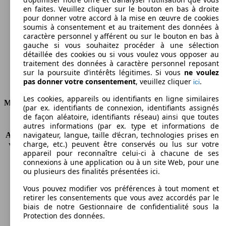
en faites. Veuillez cliquer sur le bouton en bas à droite
Émissions de CO2 (combinées)*
pour donner votre accord à la mise en œuvre de cookies
soumis à consentement et au traitement des données à
caractère personnel y afférent ou sur le bouton en bas à
gauche si vous souhaitez procéder à une sélection
détaillée des cookies ou si vous voulez vous opposer au
traitement des données à caractère personnel reposant
Ø 4.3 l/100km
sur la poursuite d’intérêts légitimes. Si vous
ne voulez
pas donner votre consentement
, veuillez cliquer
.
ici
Consommation
Les cookies, appareils ou identifiants en ligne similaires
Moteur et Puissance
(par ex. identifiants de connexion, identifiants assignés
de façon aléatoire, identifiants réseau) ainsi que toutes
KW (CH)
77 kW (105 PS)
autres informations (par ex. type et informations de
navigateur, langue, taille d’écran, technologies prises en
Accélération (0-100 km/h)
11.3s
charge, etc.) peuvent être conservés ou lus sur votre
Vitesse maximale (km/h)
187 km/h
appareil pour reconnaître celui-ci à chacune de ses
Nombre de vitesses
6
connexions à une application ou à un site Web, pour une
Couple
290 nm
ou plusieurs des finalités présentées ici.
Cylindrée
1598 ccm
Vous pouvez modifier vos préférences à tout moment et
Carburant
Diesel
retirer les consentements que vous avez accordés par le
Cylindres
4
biais de notre Gestionnaire de confidentialité sous la
Transmission
Boîte manuelle
Protection des données.
Type de traction
Traction avant