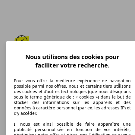
187 km/h
Nous utilisons des cookies pour
faciliter votre recherche.
Vitesse maximale
Pour vous offrir la meilleure expérience de navigation
possible parmi nos offres, nous et certains tiers utilisons
des cookies et d’autres technologies (que nous désignons
Diesel
sous le terme générique de : « cookies ») dans le but de
stocker des informations sur les appareils et des
Carburant
données à caractère personnel (par ex. les adresses IP) et
d’y accéder.
Il nous est ainsi possible de faire apparaître une
publicité personnalisée en fonction de vos intérêts,
113 g/km
d’optimiser notre offre et d’analyser l’utilisation que vous