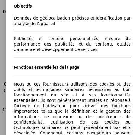
Objectifs
Dimensions
Données de géolocalisation précises et identification par
analyse de l’appareil
Longueur
4336 mm
Hauteur
1498 mm
Largeur
1792 mm
Publicités et contenu personnalisés, mesure de
performance des publicités et du contenu, études
Empattement
2600 mm
d’audience et développement de services
Poids maximum
1870 kg
Charge maximale
475 kg
Portes
5
Fonctions essentielles de la page
Sièges
5
Charge sur toit
-
Nous ou ces fournisseurs utilisons des cookies ou des
Capacité de remorquage (sans freins)
500 kg
outils et technologies similaires nécessaires au bon
Capacité de remorquage (avec freins)
1300 kg
fonctionnement du site et à ses fonctionnalités
Volume du coffre
400 - 1175 l
essentielles. Ils sont généralement utilisés en réponse à
l'activité de l'utilisateur pour activer des fonctions
Consommation
importantes telles que la définition et la gestion des
informations de connexion ou des préférences de
confidentialité. L'utilisation de ces cookies ou
Émissions de CO2*
113 g/km (komb.)
technologies similaires ne peut généralement pas être
Consommation (ville)
5.3 l/100km
désactivée. Cependant, certains navigateurs peuvent