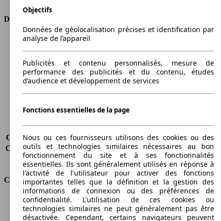
Objectifs
Dimensions
Données de géolocalisation précises et identification par
analyse de l’appareil
Longueur
4336 mm
Hauteur
1498 mm
Largeur
1792 mm
Publicités et contenu personnalisés, mesure de
performance des publicités et du contenu, études
Empattement
2600 mm
d’audience et développement de services
Poids maximum
1870 kg
Charge maximale
475 kg
Portes
5
Fonctions essentielles de la page
Sièges
5
Charge sur toit
-
Nous ou ces fournisseurs utilisons des cookies ou des
Capacité de remorquage (sans freins)
500 kg
outils et technologies similaires nécessaires au bon
Capacité de remorquage (avec freins)
1300 kg
fonctionnement du site et à ses fonctionnalités
Volume du coffre
400 - 1175 l
essentielles. Ils sont généralement utilisés en réponse à
l'activité de l'utilisateur pour activer des fonctions
Consommation
importantes telles que la définition et la gestion des
informations de connexion ou des préférences de
confidentialité. L'utilisation de ces cookies ou
Émissions de CO2*
113 g/km (komb.)
technologies similaires ne peut généralement pas être
Consommation (ville)
5.3 l/100km
désactivée. Cependant, certains navigateurs peuvent