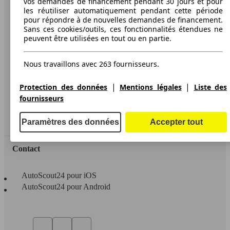
vos demandes de financement pendant 30 jours et pour
les réutiliser automatiquement pendant cette période
A propos d'AutoScout24
pour répondre à de nouvelles demandes de financement.
Sans ces cookies/outils, ces fonctionnalités étendues ne
Conditions d'utilisation
peuvent être utilisées en tout ou en partie.
Informations légales
Nous travaillons avec 263 fournisseurs.
Protection des données
Accessibility Statement
|
|
Protection des données
Mentions légales
Liste des
fournisseurs
Service
Espace Pro
Paramètres des données
Accepter tout
Contact
AutoScout24 pour iOS
AutoScout24 pour Android