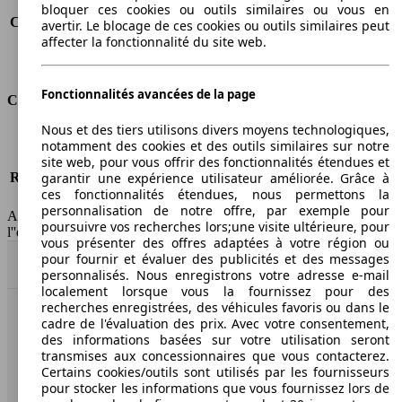
Consommation (route)
3.7 l/100km
bloquer ces cookies ou outils similaires ou vous en
Consommation (combinée)*
4.3 l/100km
avertir. Le blocage de ces cookies ou outils similaires peut
affecter la fonctionnalité du site web.
Classe d'émissions
Euro 5
Capacité du réservoir
58 l
Fonctionnalités avancées de la page
Classes d'assurance
Nous et des tiers utilisons divers moyens technologiques,
Tous risques
-
notamment des cookies et des outils similaires sur notre
Risques partiels
-
site web, pour vous offrir des fonctionnalités étendues et
Responsabilité civile
-
garantir une expérience utilisateur améliorée. Grâce à
ces fonctionnalités étendues, nous permettons la
HSN/TSN
n.c./n.c.
personnalisation de notre offre, par exemple pour
AutoScout24 France SAS décline toute responsabilité concernant
poursuivre vos recherches lors;une visite ultérieure, pour
l''exactitude des indications fournies.
vous présenter des offres adaptées à votre région ou
pour fournir et évaluer des publicités et des messages
Haut
personnalisés. Nous enregistrons votre adresse e-mail
localement lorsque vous la fournissez pour des
recherches enregistrées, des véhicules favoris ou dans le
cadre de l'évaluation des prix. Avec votre consentement,
AutoScout24: la plus grande plateforme en ligne de
des informations basées sur votre utilisation seront
voitures en Europe
transmises aux concessionnaires que vous contacterez.
Certains cookies/outils sont utilisés par les fournisseurs
AutoScout24
pour stocker les informations que vous fournissez lors de