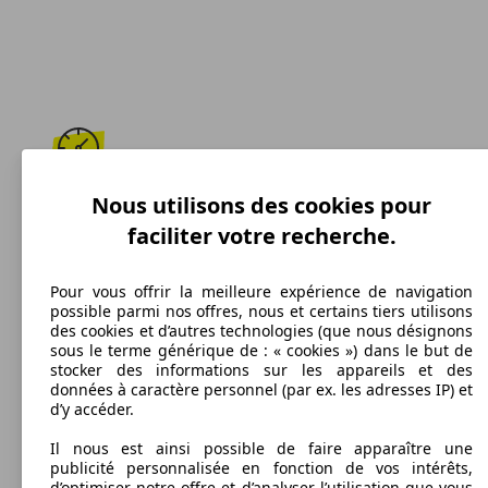
187 km/h
Nous utilisons des cookies pour
faciliter votre recherche.
Vitesse maximale
Pour vous offrir la meilleure expérience de navigation
possible parmi nos offres, nous et certains tiers utilisons
des cookies et d’autres technologies (que nous désignons
Diesel
sous le terme générique de : « cookies ») dans le but de
stocker des informations sur les appareils et des
Carburant
données à caractère personnel (par ex. les adresses IP) et
d’y accéder.
Il nous est ainsi possible de faire apparaître une
publicité personnalisée en fonction de vos intérêts,
113 g/km
d’optimiser notre offre et d’analyser l’utilisation que vous