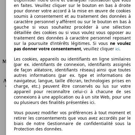
en faites. Veuillez cliquer sur le bouton en bas à droite
Émissions de CO2 (combinées)*
pour donner votre accord à la mise en œuvre de cookies
soumis à consentement et au traitement des données à
caractère personnel y afférent ou sur le bouton en bas à
gauche si vous souhaitez procéder à une sélection
détaillée des cookies ou si vous voulez vous opposer au
traitement des données à caractère personnel reposant
Ø 4.3 l/100km
sur la poursuite d’intérêts légitimes. Si vous
ne voulez
pas donner votre consentement
, veuillez cliquer
.
ici
Consommation
Les cookies, appareils ou identifiants en ligne similaires
Moteur et Puissance
(par ex. identifiants de connexion, identifiants assignés
de façon aléatoire, identifiants réseau) ainsi que toutes
KW (CH)
77 kW (105 PS)
autres informations (par ex. type et informations de
navigateur, langue, taille d’écran, technologies prises en
Accélération (0-100 km/h)
11.3s
charge, etc.) peuvent être conservés ou lus sur votre
Vitesse maximale (km/h)
187 km/h
appareil pour reconnaître celui-ci à chacune de ses
Nombre de vitesses
6
connexions à une application ou à un site Web, pour une
Couple
290 nm
ou plusieurs des finalités présentées ici.
Cylindrée
1598 ccm
Vous pouvez modifier vos préférences à tout moment et
Carburant
Diesel
retirer les consentements que vous avez accordés par le
Cylindres
4
biais de notre Gestionnaire de confidentialité sous la
Transmission
Boîte manuelle
Protection des données.
Type de traction
Traction avant