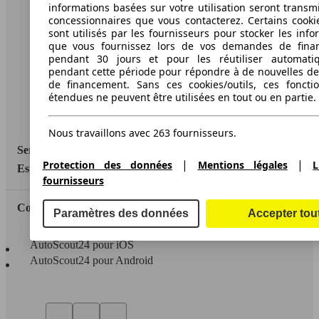
informations basées sur votre utilisation seront transm
concessionnaires que vous contacterez. Certains cookie
A propos d'AutoScout24
sont utilisés par les fournisseurs pour stocker les info
Conditions d'utilisation
que vous fournissez lors de vos demandes de fina
pendant 30 jours et pour les réutiliser automati
Informations légales
pendant cette période pour répondre à de nouvelles 
de financement. Sans ces cookies/outils, ces fonctio
Protection des données
étendues ne peuvent être utilisées en tout ou en partie.
Accessibility Statement
Nous travaillons avec 263 fournisseurs.
Service
|
|
Protection des données
Mentions légales
L
Espace Pro
fournisseurs
Contact
Paramètres des données
Accepter tou
AutoScout24 pour iOS
AutoScout24 pour Android