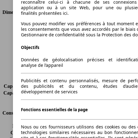
reconnaître celui-ci à chacune de ses connexion
application ou à un site Web, pour une ou plusie
Dimensions
finalités présentées ici.
Vous pouvez modifier vos préférences à tout moment et
Longueur
4336 mm
les consentements que vous avez accordés par le biais 
Hauteur
1498 mm
Gestionnaire de confidentialité sous la Protection des d
Largeur
1792 mm
Empattement
2600 mm
Objectifs
Poids maximum
1870 kg
Charge maximale
475 kg
Données de géolocalisation précises et identifica
analyse de l’appareil
Portes
5
Sièges
2
Charge sur toit
-
Publicités et contenu personnalisés, mesure de per
des publicités et du contenu, études d’audi
Capacité de remorquage (sans freins)
500 kg
développement de services
Capacité de remorquage (avec freins)
1300 kg
Volume du coffre
400 - 1175 l
Fonctions essentielles de la page
Consommation
Émissions de CO2*
113 g/km (komb.)
Nous ou ces fournisseurs utilisons des cookies ou des o
technologies similaires nécessaires au bon fonctionn
Consommation (ville)
5.3 l/100km
site et à ses fonctionnalités essentielles. Ils sont gén