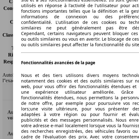
Consommation (route)
3.7 l/100km
utilisés en réponse à l'activité de l'utilisateur pour ac
Consommation (combinée)*
4.3 l/100km
fonctions importantes telles que la définition et la ges
Classe d'émissions
Euro 5
informations de connexion ou des préféren
Capacité du réservoir
58 l
confidentialité. L'utilisation de ces cookies ou tech
similaires ne peut généralement pas être désa
Cependant, certains navigateurs peuvent bloquer ces
Classes d'assurance
ou outils similaires ou vous en avertir. Le blocage de ce
ou outils similaires peut affecter la fonctionnalité du sit
Tous risques
-
Risques partiels
-
Responsabilité civile
-
Fonctionnalités avancées de la page
HSN/TSN
n.c./n.c.
Nous et des tiers utilisons divers moyens technol
AutoScout24 France SAS décline toute responsabilité concernant
notamment des cookies et des outils similaires sur no
l''exactitude des indications fournies.
web, pour vous offrir des fonctionnalités étendues et 
une expérience utilisateur améliorée. Grâc
Haut
fonctionnalités étendues, nous permettons la personna
de notre offre, par exemple pour poursuivre vos re
lors;une visite ultérieure, pour vous présenter de
AutoScout24: la plus grande plateforme en ligne de
adaptées à votre région ou pour fournir et éval
voitures en Europe
publicités et des messages personnalisés. Nous enre
votre adresse e-mail localement lorsque vous la fournis
des recherches enregistrées, des véhicules favoris ou
AutoScout24
cadre de l'évaluation des prix. Avec votre consentem