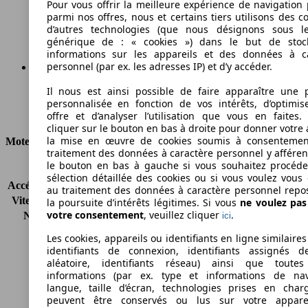
Pour vous offrir la meilleure expérience de navigation 
parmi nos offres, nous et certains tiers utilisons des c
Émissions de CO2 (combinées)*
d’autres technologies (que nous désignons sous l
générique de : « cookies ») dans le but de stoc
informations sur les appareils et des données à c
personnel (par ex. les adresses IP) et d’y accéder.
Ø 4.3 l/100km
Il nous est ainsi possible de faire apparaître une p
personnalisée en fonction de vos intérêts, d’optimis
Consommation
offre et d’analyser l’utilisation que vous en faites. 
cliquer sur le bouton en bas à droite pour donner votre 
la mise en œuvre de cookies soumis à consentemen
Moteur et Puissance
traitement des données à caractère personnel y afféren
le bouton en bas à gauche si vous souhaitez procéd
KW (CH)
77 kW (105 PS)
sélection détaillée des cookies ou si vous voulez vous
Accélération (0-100 km/h)
11.3s
au traitement des données à caractère personnel repo
Vitesse maximale (km/h)
187 km/h
la poursuite d’intérêts légitimes. Si vous
ne voulez pa
votre consentement
, veuillez cliquer
.
Nombre de vitesses
6
ici
Couple
290 nm
Les cookies, appareils ou identifiants en ligne similaires
Cylindrée
1598 ccm
identifiants de connexion, identifiants assignés 
Carburant
Diesel
aléatoire, identifiants réseau) ainsi que toutes
informations (par ex. type et informations de nav
Cylindres
4
langue, taille d’écran, technologies prises en charg
Transmission
Boîte manuelle
peuvent être conservés ou lus sur votre appare
Type de traction
Traction avant