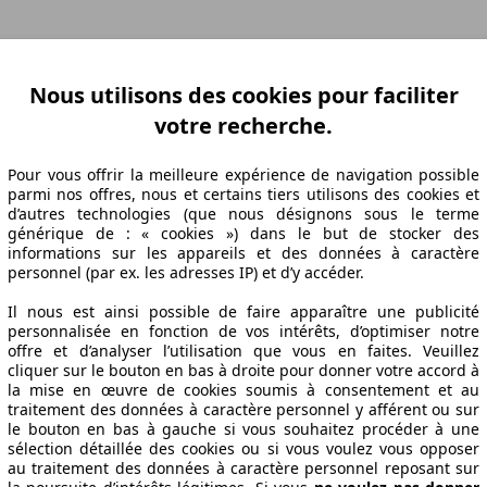
ation Z-A
Puissance A-Z
Puissance Z-A
Ø Consommation A-Z
Ø Consom
Nous utilisons des cookies pour faciliter
votre recherche.
Pour vous offrir la meilleure expérience de navigation possible
abrication
Puissance
Ø Consommation
parmi nos offres, nous et certains tiers utilisons des cookies et
d’autres technologies (que nous désignons sous le terme
générique de : « cookies ») dans le but de stocker des
informations sur les appareils et des données à caractère
personnel (par ex. les adresses IP) et d’y accéder.
15/02
88 KW (120 PS)
4.5 l/100km
15/02
88 KW (120 PS)
4.5 l/100km
Il nous est ainsi possible de faire apparaître une publicité
personnalisée en fonction de vos intérêts, d’optimiser notre
offre et d’analyser l’utilisation que vous en faites. Veuillez
iques
cliquer sur le bouton en bas à droite pour donner votre accord à
la mise en œuvre de cookies soumis à consentement et au
traitement des données à caractère personnel y afférent ou sur
le bouton en bas à gauche si vous souhaitez procéder à une
sélection détaillée des cookies ou si vous voulez vous opposer
au traitement des données à caractère personnel reposant sur