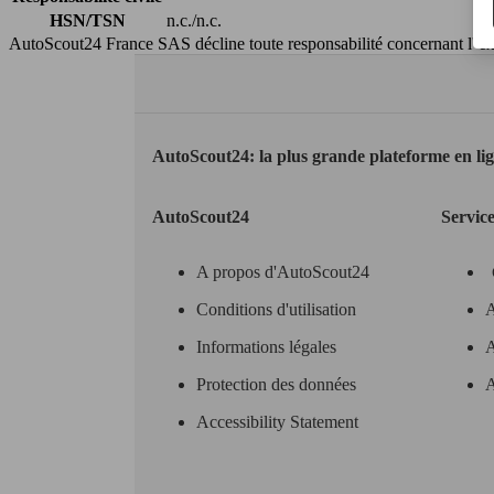
HSN/TSN
n.c./n.c.
AutoScout24 France SAS décline toute responsabilité concernant l''exa
AutoScout24: la plus grande plateforme en li
AutoScout24
Servic
A propos d'AutoScout24
Conditions d'utilisation
A
Informations légales
A
Protection des données
A
Accessibility Statement