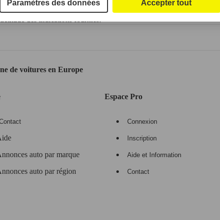
Paramètres des données
Accepter tout
ctitude des indications fournies.
gne de voitures en Europe
e
Espace Pro
Contact
Connexion
ide
Inscription
nnonces auto par marque
Aide et Information
nnonces auto par région
Contact