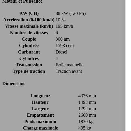
Moteur et Puissance
KW (CH)
88 kW (120 PS)
Accélération (0-100 km/h)
10.5s
Vitesse maximale (km/h)
195 km/h
Nombre de vitesses
6
Couple
300 nm
Cylindrée
1598 ccm
Carburant
Diesel
Cylindres
4
Transmission
Boîte manuelle
Type de traction
Traction avant
Dimensions
Longueur
4336 mm
Hauteur
1498 mm
Largeur
1792 mm
Empattement
2600 mm
Poids maximum
1830 kg
Charge maximale
435 kg