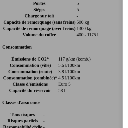
Portes
5
Sièges
5
Charge sur toit
-
Capacité de remorquage (sans freins)
500 kg
Capacité de remorquage (avec freins)
1300 kg
Volume du coffre
400 - 1175 l
Consommation
Émissions de CO2*
117 g/km (komb.)
Consommation (ville)
5.6 l/100km
Consommation (route)
3.8 l/100km
Consommation (combinée)*
4.5 l/100km
Classe d'émissions
Euro 5
Capacité du réservoir
58 l
Classes d'assurance
Tous risques
-
Risques partiels
-
Responsabilité civile
-