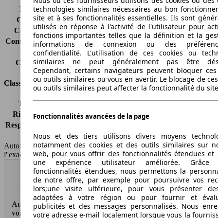
Nous ou ces fournisseurs utilisons des cookies ou des o
technologies similaires nécessaires au bon fonctionn
Émissions de CO2*
117 g/km (komb.)
site et à ses fonctionnalités essentielles. Ils sont gén
Consommation (ville)
5.6 l/100km
utilisés en réponse à l'activité de l'utilisateur pour ac
Consommation (route)
3.8 l/100km
fonctions importantes telles que la définition et la ges
Consommation (combinée)*
4.5 l/100km
informations de connexion ou des préféren
Classe d'émissions
Euro 5
confidentialité. L'utilisation de ces cookies ou tech
similaires ne peut généralement pas être désa
Capacité du réservoir
58 l
Cependant, certains navigateurs peuvent bloquer ces
ou outils similaires ou vous en avertir. Le blocage de ce
Classes d'assurance
ou outils similaires peut affecter la fonctionnalité du sit
Tous risques
-
Risques partiels
-
Fonctionnalités avancées de la page
Responsabilité civile
-
Nous et des tiers utilisons divers moyens technol
HSN/TSN
n.c./n.c.
notamment des cookies et des outils similaires sur no
AutoScout24 France SAS décline toute responsabilité concernant
web, pour vous offrir des fonctionnalités étendues et 
l''exactitude des indications fournies.
une expérience utilisateur améliorée. Grâc
fonctionnalités étendues, nous permettons la personna
Haut
de notre offre, par exemple pour poursuivre vos re
lors;une visite ultérieure, pour vous présenter de
adaptées à votre région ou pour fournir et éval
AutoScout24: la plus grande plateforme en ligne de
publicités et des messages personnalisés. Nous enre
voitures en Europe
votre adresse e-mail localement lorsque vous la fournis