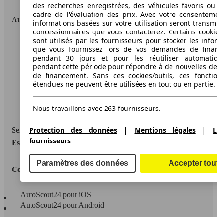
des recherches enregistrées, des véhicules favoris ou
cadre de l'évaluation des prix. Avec votre consentem
AutoScout24
informations basées sur votre utilisation seront transm
concessionnaires que vous contacterez. Certains cookie
sont utilisés par les fournisseurs pour stocker les info
A propos d'AutoScout24
que vous fournissez lors de vos demandes de fina
pendant 30 jours et pour les réutiliser automati
Conditions d'utilisation
pendant cette période pour répondre à de nouvelles 
de financement. Sans ces cookies/outils, ces fonctio
Informations légales
étendues ne peuvent être utilisées en tout ou en partie.
Protection des données
Nous travaillons avec 263 fournisseurs.
Accessibility Statement
|
|
Protection des données
Mentions légales
L
Service
fournisseurs
Espace Pro
Paramètres des données
Accepter tou
Contact
AutoScout24 pour iOS
AutoScout24 pour Android