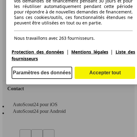
vos demandes de financement pendant 30 jours et pour
les réutiliser automatiquement pendant cette période
A propos d'AutoScout24
pour répondre à de nouvelles demandes de financement.
Sans ces cookies/outils, ces fonctionnalités étendues ne
Conditions d'utilisation
peuvent être utilisées en tout ou en partie.
Informations légales
Nous travaillons avec 263 fournisseurs.
Protection des données
Accessibility Statement
|
|
Protection des données
Mentions légales
Liste des
fournisseurs
Service
Espace Pro
Paramètres des données
Accepter tout
Contact
AutoScout24 pour iOS
AutoScout24 pour Android