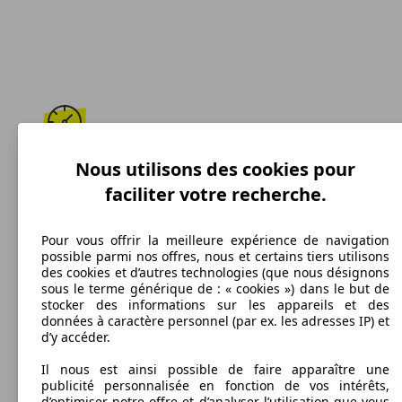
187 km/h
Nous utilisons des cookies pour
faciliter votre recherche.
Vitesse maximale
Pour vous offrir la meilleure expérience de navigation
possible parmi nos offres, nous et certains tiers utilisons
des cookies et d’autres technologies (que nous désignons
Diesel
sous le terme générique de : « cookies ») dans le but de
stocker des informations sur les appareils et des
Carburant
données à caractère personnel (par ex. les adresses IP) et
d’y accéder.
Il nous est ainsi possible de faire apparaître une
publicité personnalisée en fonction de vos intérêts,
115 g/km
d’optimiser notre offre et d’analyser l’utilisation que vous