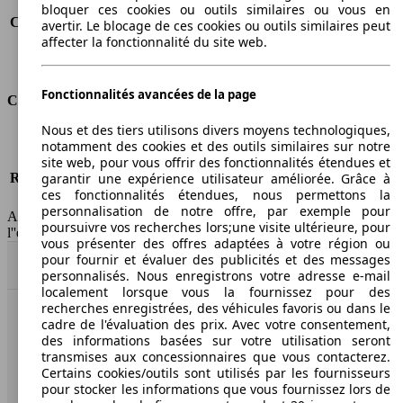
Consommation (route)
3.7 l/100km
bloquer ces cookies ou outils similaires ou vous en
Consommation (combinée)*
4.4 l/100km
avertir. Le blocage de ces cookies ou outils similaires peut
affecter la fonctionnalité du site web.
Classe d'émissions
Euro 5
Capacité du réservoir
58 l
Fonctionnalités avancées de la page
Classes d'assurance
Nous et des tiers utilisons divers moyens technologiques,
Tous risques
-
notamment des cookies et des outils similaires sur notre
Risques partiels
-
site web, pour vous offrir des fonctionnalités étendues et
Responsabilité civile
-
garantir une expérience utilisateur améliorée. Grâce à
ces fonctionnalités étendues, nous permettons la
HSN/TSN
n.c./n.c.
personnalisation de notre offre, par exemple pour
AutoScout24 France SAS décline toute responsabilité concernant
poursuivre vos recherches lors;une visite ultérieure, pour
l''exactitude des indications fournies.
vous présenter des offres adaptées à votre région ou
pour fournir et évaluer des publicités et des messages
Haut
personnalisés. Nous enregistrons votre adresse e-mail
localement lorsque vous la fournissez pour des
recherches enregistrées, des véhicules favoris ou dans le
cadre de l'évaluation des prix. Avec votre consentement,
AutoScout24: la plus grande plateforme en ligne de
des informations basées sur votre utilisation seront
voitures en Europe
transmises aux concessionnaires que vous contacterez.
Certains cookies/outils sont utilisés par les fournisseurs
AutoScout24
pour stocker les informations que vous fournissez lors de