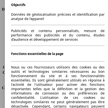
Objectifs
Dimensions
Données de géolocalisation précises et identification par
analyse de l’appareil
Longueur
4336 mm
Hauteur
1498 mm
Largeur
1792 mm
Publicités et contenu personnalisés, mesure de
performance des publicités et du contenu, études
Empattement
2600 mm
d’audience et développement de services
Poids maximum
1870 kg
Charge maximale
550 kg
Portes
5
Fonctions essentielles de la page
Sièges
5
Charge sur toit
-
Nous ou ces fournisseurs utilisons des cookies ou des
Capacité de remorquage (sans freins)
-
outils et technologies similaires nécessaires au bon
Capacité de remorquage (avec freins)
-
fonctionnement du site et à ses fonctionnalités
Volume du coffre
400 - 1175 l
essentielles. Ils sont généralement utilisés en réponse à
l'activité de l'utilisateur pour activer des fonctions
Consommation
importantes telles que la définition et la gestion des
informations de connexion ou des préférences de
confidentialité. L'utilisation de ces cookies ou
Émissions de CO2*
115 g/km (komb.)
technologies similaires ne peut généralement pas être
Consommation (ville)
5.6 l/100km
désactivée. Cependant, certains navigateurs peuvent