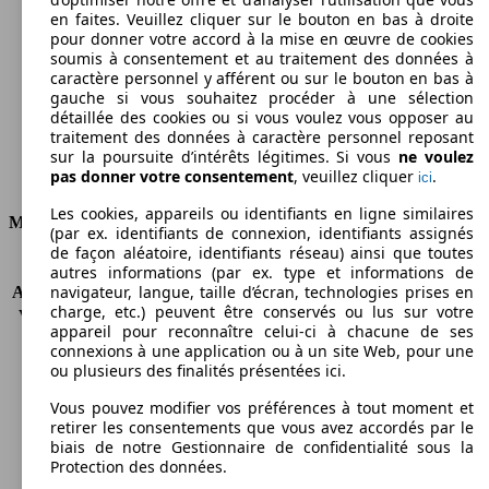
en faites. Veuillez cliquer sur le bouton en bas à droite
Émissions de CO2 (combinées)*
pour donner votre accord à la mise en œuvre de cookies
soumis à consentement et au traitement des données à
caractère personnel y afférent ou sur le bouton en bas à
gauche si vous souhaitez procéder à une sélection
détaillée des cookies ou si vous voulez vous opposer au
traitement des données à caractère personnel reposant
Ø 4.4 l/100km
sur la poursuite d’intérêts légitimes. Si vous
ne voulez
pas donner votre consentement
, veuillez cliquer
.
ici
Consommation
Les cookies, appareils ou identifiants en ligne similaires
Moteur et Puissance
(par ex. identifiants de connexion, identifiants assignés
de façon aléatoire, identifiants réseau) ainsi que toutes
KW (CH)
77 kW (105 PS)
autres informations (par ex. type et informations de
navigateur, langue, taille d’écran, technologies prises en
Accélération (0-100 km/h)
11.3s
charge, etc.) peuvent être conservés ou lus sur votre
Vitesse maximale (km/h)
187 km/h
appareil pour reconnaître celui-ci à chacune de ses
Nombre de vitesses
6
connexions à une application ou à un site Web, pour une
Couple
290 nm
ou plusieurs des finalités présentées ici.
Cylindrée
1598 ccm
Vous pouvez modifier vos préférences à tout moment et
Carburant
Diesel
retirer les consentements que vous avez accordés par le
Cylindres
4
biais de notre Gestionnaire de confidentialité sous la
Transmission
Boîte manuelle
Protection des données.
Type de traction
Traction avant