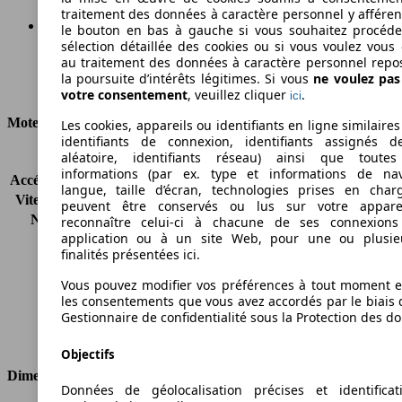
traitement des données à caractère personnel y afféren
le bouton en bas à gauche si vous souhaitez procéd
sélection détaillée des cookies ou si vous voulez vous
Ø 4.4 l/100km
au traitement des données à caractère personnel repo
la poursuite d’intérêts légitimes. Si vous
ne voulez pa
Consommation
votre consentement
, veuillez cliquer
.
ici
Moteur et Puissance
Les cookies, appareils ou identifiants en ligne similaires
identifiants de connexion, identifiants assignés 
aléatoire, identifiants réseau) ainsi que toutes
KW (CH)
77 kW (105 PS)
informations (par ex. type et informations de nav
Accélération (0-100 km/h)
11.3s
langue, taille d’écran, technologies prises en charg
Vitesse maximale (km/h)
187 km/h
peuvent être conservés ou lus sur votre appare
Nombre de vitesses
6
reconnaître celui-ci à chacune de ses connexion
application ou à un site Web, pour une ou plusie
Couple
290 nm
finalités présentées ici.
Cylindrée
1598 ccm
Carburant
Diesel
Vous pouvez modifier vos préférences à tout moment et
Cylindres
4
les consentements que vous avez accordés par le biais 
Gestionnaire de confidentialité sous la Protection des d
Transmission
Boîte manuelle
Type de traction
Traction avant
Objectifs
Dimensions
Données de géolocalisation précises et identifica