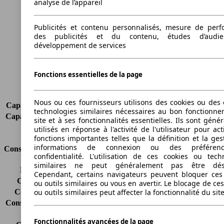
analyse de l’appareil
Longueur
4336 mm
Hauteur
1498 mm
Publicités et contenu personnalisés, mesure de per
Largeur
1792 mm
des publicités et du contenu, études d’audi
Empattement
2600 mm
développement de services
Poids maximum
1870 kg
Charge maximale
550 kg
Portes
5
Fonctions essentielles de la page
Sièges
5
Charge sur toit
-
Nous ou ces fournisseurs utilisons des cookies ou des o
Capacité de remorquage (sans freins)
-
technologies similaires nécessaires au bon fonctionn
Capacité de remorquage (avec freins)
-
site et à ses fonctionnalités essentielles. Ils sont gén
Volume du coffre
375 - 1150 l
utilisés en réponse à l'activité de l'utilisateur pour ac
fonctions importantes telles que la définition et la ges
informations de connexion ou des préféren
Consommation
confidentialité. L'utilisation de ces cookies ou tech
similaires ne peut généralement pas être désa
Émissions de CO2*
115 g/km (komb.)
Cependant, certains navigateurs peuvent bloquer ces
Consommation (ville)
5.6 l/100km
ou outils similaires ou vous en avertir. Le blocage de ce
Consommation (route)
3.7 l/100km
ou outils similaires peut affecter la fonctionnalité du sit
Consommation (combinée)*
4.4 l/100km
Classe d'émissions
Euro 5
Fonctionnalités avancées de la page