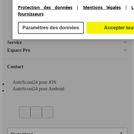
|
|
Protection des données
Mentions légales
L
Informations légales
fournisseurs
Protection des données
Paramètres des données
Accepter tou
Accessibility Statement
Service
Espace Pro
Contact
AutoScout24 pour iOS
AutoScout24 pour Android