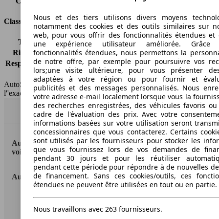
Capacité du réservoir
58 l
Nous et des tiers utilisons divers moyens technol
Classes d'assurance
notamment des cookies et des outils similaires sur no
web, pour vous offrir des fonctionnalités étendues et 
Tous risques
-
une expérience utilisateur améliorée. Grâc
fonctionnalités étendues, nous permettons la personna
Risques partiels
-
de notre offre, par exemple pour poursuivre vos re
Responsabilité civile
-
lors;une visite ultérieure, pour vous présenter de
HSN/TSN
M10FATVP0005321/n.c.
adaptées à votre région ou pour fournir et éval
AutoScout24 France SAS décline toute responsabilité concernant
publicités et des messages personnalisés. Nous enre
l''exactitude des indications fournies.
votre adresse e-mail localement lorsque vous la fournis
des recherches enregistrées, des véhicules favoris ou
Haut
cadre de l'évaluation des prix. Avec votre consentem
informations basées sur votre utilisation seront transm
concessionnaires que vous contacterez. Certains cookie
sont utilisés par les fournisseurs pour stocker les info
AutoScout24: la plus grande plateforme en ligne de
que vous fournissez lors de vos demandes de fina
voitures en Europe
pendant 30 jours et pour les réutiliser automati
pendant cette période pour répondre à de nouvelles 
de financement. Sans ces cookies/outils, ces fonctio
AutoScout24
étendues ne peuvent être utilisées en tout ou en partie.
A propos d'AutoScout24
Nous travaillons avec 263 fournisseurs.
Conditions d'utilisation