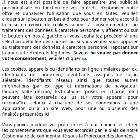
Il nous est ainsi possible de faire apparaître une publicité
10/01
88 KW (120 PS)
4.9 l/100km
personnalisée en fonction de vos intérêts, d’optimiser notre
offre et d’analyser l’utilisation que vous en faites. Veuillez
cliquer sur le bouton en bas à droite pour donner votre accord à
la mise en œuvre de cookies soumis à consentement et au
traitement des données à caractère personnel y afférent ou sur
le bouton en bas à gauche si vous souhaitez procéder à une
sélection détaillée des cookies ou si vous voulez vous opposer
au traitement des données à caractère personnel reposant sur
la poursuite d’intérêts légitimes. Si vous
ne voulez pas donner
votre consentement
, veuillez cliquer
.
ici
ations techniques
Les cookies, appareils ou identifiants en ligne similaires (par ex.
identifiants de connexion, identifiants assignés de façon
aléatoire, identifiants réseau) ainsi que toutes autres
informations (par ex. type et informations de navigateur,
langue, taille d’écran, technologies prises en charge, etc.)
peuvent être conservés ou lus sur votre appareil pour
reconnaître celui-ci à chacune de ses connexions à une
application ou à un site Web, pour une ou plusieurs des
finalités présentées ici.
Vous pouvez modifier vos préférences à tout moment et retirer
les consentements que vous avez accordés par le biais de notre
Gestionnaire de confidentialité sous la Protection des données.