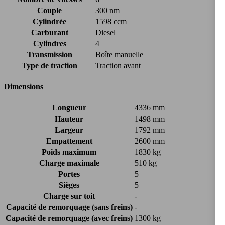
Couple
300 nm
Cylindrée
1598 ccm
Carburant
Diesel
Cylindres
4
Transmission
Boîte manuelle
Type de traction
Traction avant
Dimensions
Longueur
4336 mm
Hauteur
1498 mm
Largeur
1792 mm
Empattement
2600 mm
Poids maximum
1830 kg
Charge maximale
510 kg
Portes
5
Sièges
5
Charge sur toit
-
Capacité de remorquage (sans freins)
-
Capacité de remorquage (avec freins)
1300 kg