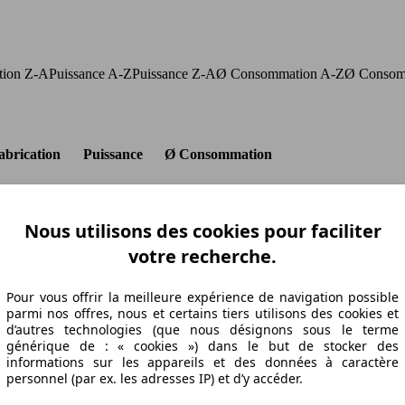
ation Z-A
Puissance A-Z
Puissance Z-A
Ø Consommation A-Z
Ø Consom
abrication
Puissance
Ø Consommation
Nous utilisons des cookies pour faciliter
12/04
88 KW (120 PS)
4.8 l/100km
votre recherche.
12/04
88 KW (120 PS)
4.6 l/100km
09/04
88 KW (120 PS)
4.9 l/100km
12/04
88 KW (120 PS)
4.8 l/100km
Pour vous offrir la meilleure expérience de navigation possible
parmi nos offres, nous et certains tiers utilisons des cookies et
12/04
88 KW (120 PS)
4.6 l/100km
d’autres technologies (que nous désignons sous le terme
11/06
88 KW (120 PS)
4.6 l/100km
générique de : « cookies ») dans le but de stocker des
10/01
88 KW (120 PS)
4.6 l/100km
informations sur les appareils et des données à caractère
12/04
88 KW (120 PS)
4.8 l/100km
personnel (par ex. les adresses IP) et d’y accéder.
11/06
88 KW (120 PS)
4.8 l/100km