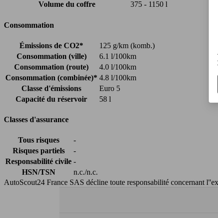
Volume du coffre
375 - 1150 l
Consommation
Émissions de CO2*
125 g/km (komb.)
Consommation (ville)
6.1 l/100km
Consommation (route)
4.0 l/100km
Consommation (combinée)*
4.8 l/100km
Classe d'émissions
Euro 5
Capacité du réservoir
58 l
Classes d'assurance
Tous risques
-
Risques partiels
-
Responsabilité civile
-
HSN/TSN
n.c./n.c.
AutoScout24 France SAS décline toute responsabilité concernant l''exa