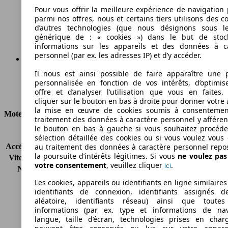
149 g/km
Pour vous offrir la meilleure expérience de navigation 
parmi nos offres, nous et certains tiers utilisons des c
Émissions de CO2 (combinées)*
d’autres technologies (que nous désignons sous l
générique de : « cookies ») dans le but de stoc
informations sur les appareils et des données à c
personnel (par ex. les adresses IP) et d’y accéder.
Il nous est ainsi possible de faire apparaître une p
Ø 5.6 l/100km
personnalisée en fonction de vos intérêts, d’optimis
offre et d’analyser l’utilisation que vous en faites. 
Consommation
cliquer sur le bouton en bas à droite pour donner votre 
la mise en œuvre de cookies soumis à consentemen
Moteur et Puissance
traitement des données à caractère personnel y afféren
le bouton en bas à gauche si vous souhaitez procéd
KW (CH)
110 kW (150 PS)
sélection détaillée des cookies ou si vous voulez vous
Accélération (0-100 km/h)
9.0s
au traitement des données à caractère personnel repo
la poursuite d’intérêts légitimes. Si vous
ne voulez pa
Vitesse maximale (km/h)
209 km/h
votre consentement
, veuillez cliquer
.
ici
Nombre de vitesses
6
Couple
305 nm
Les cookies, appareils ou identifiants en ligne similaires
Cylindrée
1910 ccm
identifiants de connexion, identifiants assignés 
aléatoire, identifiants réseau) ainsi que toutes
Carburant
Diesel
informations (par ex. type et informations de nav
Cylindres
4
langue, taille d’écran, technologies prises en charg
Transmission
Boîte manuelle