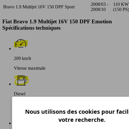
2008/03 -
110 KW
Bravo 1.9 Multijet 16V 150 DPF Sport
2008/10
(150 PS
Fiat Bravo 1.9 Multijet 16V 150 DPF Emotion
Spécifications techniques
209 km/h
Vitesse maximale
Diesel
Carburant
Nous utilisons des cookies pour facil
votre recherche.