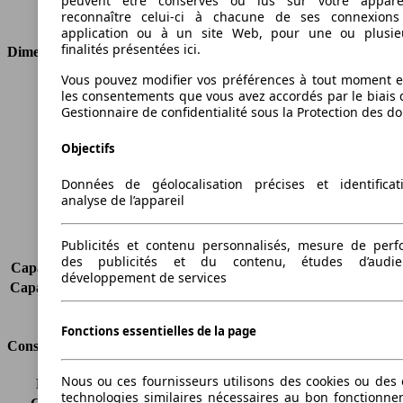
peuvent être conservés ou lus sur votre appare
Type de traction
Traction avant
reconnaître celui-ci à chacune de ses connexion
application ou à un site Web, pour une ou plusie
finalités présentées ici.
Dimensions
Vous pouvez modifier vos préférences à tout moment et
Longueur
4336 mm
les consentements que vous avez accordés par le biais 
Hauteur
1498 mm
Gestionnaire de confidentialité sous la Protection des d
Largeur
1792 mm
Objectifs
Empattement
2600 mm
Poids maximum
-
Données de géolocalisation précises et identifica
Charge maximale
-
analyse de l’appareil
Portes
5
Sièges
5
Publicités et contenu personnalisés, mesure de per
Charge sur toit
-
des publicités et du contenu, études d’audi
Capacité de remorquage (sans freins)
-
développement de services
Capacité de remorquage (avec freins)
1300 kg
Volume du coffre
366 - 1141 l
Fonctions essentielles de la page
Consommation
Nous ou ces fournisseurs utilisons des cookies ou des o
Émissions de CO2*
149 g/km (komb.)
technologies similaires nécessaires au bon fonctionn