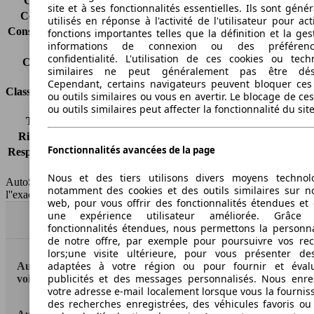
Consommation (ville)
7.6 l/100km
site et à ses fonctionnalités essentielles. Ils sont gén
Consommation (route)
4.5 l/100km
utilisés en réponse à l'activité de l'utilisateur pour ac
Consommation (combinée)*
5.6 l/100km
fonctions importantes telles que la définition et la ges
informations de connexion ou des préféren
Classe d'émissions
Euro 4
confidentialité. L'utilisation de ces cookies ou tech
Capacité du réservoir
58 l
similaires ne peut généralement pas être désa
Cependant, certains navigateurs peuvent bloquer ces
Classes d'assurance
ou outils similaires ou vous en avertir. Le blocage de ce
ou outils similaires peut affecter la fonctionnalité du sit
Tous risques
-
Risques partiels
-
Fonctionnalités avancées de la page
Responsabilité civile
-
HSN/TSN
MFT56x2Jxxxx/n.c.
Nous et des tiers utilisons divers moyens technol
AutoScout24 France SAS décline toute responsabilité concernant
notamment des cookies et des outils similaires sur no
l''exactitude des indications fournies.
web, pour vous offrir des fonctionnalités étendues et 
une expérience utilisateur améliorée. Grâc
Haut
fonctionnalités étendues, nous permettons la personna
de notre offre, par exemple pour poursuivre vos re
lors;une visite ultérieure, pour vous présenter de
adaptées à votre région ou pour fournir et éval
AutoScout24: la plus grande plateforme en ligne de
publicités et des messages personnalisés. Nous enre
voitures en Europe
votre adresse e-mail localement lorsque vous la fournis
des recherches enregistrées, des véhicules favoris ou