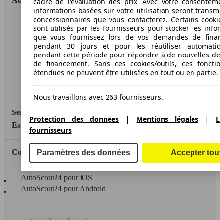
AutoScout24
cadre de l'évaluation des prix. Avec votre consentem
informations basées sur votre utilisation seront transm
concessionnaires que vous contacterez. Certains cookie
A propos d'AutoScout24
sont utilisés par les fournisseurs pour stocker les info
que vous fournissez lors de vos demandes de fina
Conditions d'utilisation
pendant 30 jours et pour les réutiliser automati
pendant cette période pour répondre à de nouvelles 
Informations légales
de financement. Sans ces cookies/outils, ces fonctio
étendues ne peuvent être utilisées en tout ou en partie.
Protection des données
Accessibility Statement
Nous travaillons avec 263 fournisseurs.
Service
|
|
Protection des données
Mentions légales
L
Espace Pro
fournisseurs
Contact
Paramètres des données
Accepter tou
AutoScout24 pour iOS
AutoScout24 pour Android