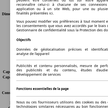
peuvent être conservés ou lus sur votre appare
Type de traction
Traction avant
reconnaître celui-ci à chacune de ses connexion
application ou à un site Web, pour une ou plusie
finalités présentées ici.
Dimensions
Vous pouvez modifier vos préférences à tout moment et
Longueur
4336 mm
les consentements que vous avez accordés par le biais 
Hauteur
1498 mm
Gestionnaire de confidentialité sous la Protection des d
Largeur
1792 mm
Objectifs
Empattement
2600 mm
Poids maximum
-
Données de géolocalisation précises et identifica
Charge maximale
-
analyse de l’appareil
Portes
5
Sièges
5
Publicités et contenu personnalisés, mesure de per
Charge sur toit
-
des publicités et du contenu, études d’audi
Capacité de remorquage (sans freins)
-
développement de services
Capacité de remorquage (avec freins)
1300 kg
Volume du coffre
366 - 1141 l
Fonctions essentielles de la page
Consommation
Nous ou ces fournisseurs utilisons des cookies ou des o
Émissions de CO2*
139 g/km (komb.)
technologies similaires nécessaires au bon fonctionn