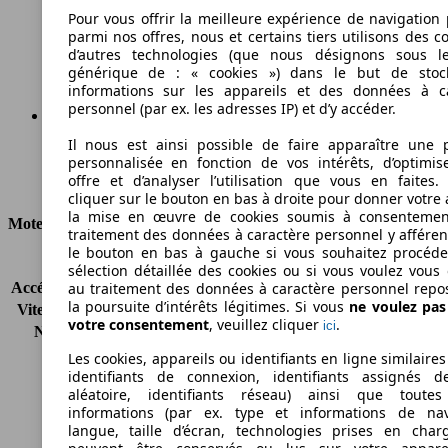
139 g/km
Pour vous offrir la meilleure expérience de navigation 
parmi nos offres, nous et certains tiers utilisons des c
Émissions de CO2 (combinées)*
d’autres technologies (que nous désignons sous l
générique de : « cookies ») dans le but de stoc
informations sur les appareils et des données à c
personnel (par ex. les adresses IP) et d’y accéder.
Il nous est ainsi possible de faire apparaître une p
Ø 5.3 l/100km
personnalisée en fonction de vos intérêts, d’optimis
offre et d’analyser l’utilisation que vous en faites. 
Consommation
cliquer sur le bouton en bas à droite pour donner votre 
la mise en œuvre de cookies soumis à consentemen
Moteur et Puissance
traitement des données à caractère personnel y afféren
le bouton en bas à gauche si vous souhaitez procéd
KW (CH)
88 kW (120 PS)
sélection détaillée des cookies ou si vous voulez vous
Accélération (0-100 km/h)
10.5s
au traitement des données à caractère personnel repo
la poursuite d’intérêts légitimes. Si vous
ne voulez pa
Vitesse maximale (km/h)
194 km/h
votre consentement
, veuillez cliquer
.
ici
Nombre de vitesses
5
Couple
255 nm
Les cookies, appareils ou identifiants en ligne similaires
Cylindrée
1910 ccm
identifiants de connexion, identifiants assignés 
aléatoire, identifiants réseau) ainsi que toutes
Carburant
Diesel
informations (par ex. type et informations de nav
Cylindres
4
langue, taille d’écran, technologies prises en charg
Transmission
Boîte manuelle