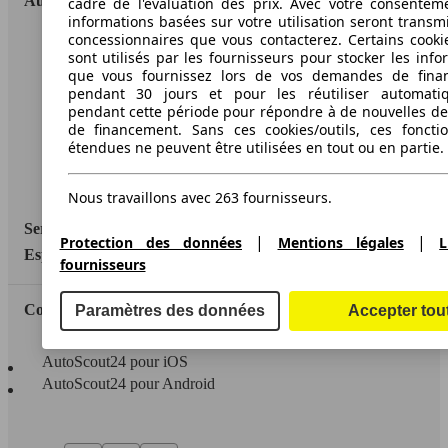
AutoScout24
cadre de l'évaluation des prix. Avec votre consentem
informations basées sur votre utilisation seront transm
concessionnaires que vous contacterez. Certains cookie
A propos d'AutoScout24
sont utilisés par les fournisseurs pour stocker les info
que vous fournissez lors de vos demandes de fina
Conditions d'utilisation
pendant 30 jours et pour les réutiliser automati
pendant cette période pour répondre à de nouvelles 
Informations légales
de financement. Sans ces cookies/outils, ces fonctio
étendues ne peuvent être utilisées en tout ou en partie.
Protection des données
Accessibility Statement
Nous travaillons avec 263 fournisseurs.
Service
|
|
Protection des données
Mentions légales
L
Espace Pro
fournisseurs
Contact
Paramètres des données
Accepter tou
AutoScout24 pour iOS
AutoScout24 pour Android