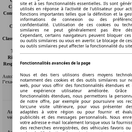
Consommation (ville)
6.9 l/100km
site et à ses fonctionnalités essentielles. Ils sont gén
Consommation (route)
4.3 l/100km
utilisés en réponse à l'activité de l'utilisateur pour ac
Consommation (combinée)*
5.3 l/100km
fonctions importantes telles que la définition et la ges
informations de connexion ou des préféren
Classe d'émissions
Euro 4
confidentialité. L'utilisation de ces cookies ou tech
Capacité du réservoir
58 l
similaires ne peut généralement pas être désa
Cependant, certains navigateurs peuvent bloquer ces
Classes d'assurance
ou outils similaires ou vous en avertir. Le blocage de ce
ou outils similaires peut affecter la fonctionnalité du sit
Tous risques
-
Risques partiels
-
Fonctionnalités avancées de la page
Responsabilité civile
-
HSN/TSN
MFT54x2Jxxxx/n.c.
Nous et des tiers utilisons divers moyens technol
AutoScout24 France SAS décline toute responsabilité concernant
notamment des cookies et des outils similaires sur no
l''exactitude des indications fournies.
web, pour vous offrir des fonctionnalités étendues et 
une expérience utilisateur améliorée. Grâc
Haut
fonctionnalités étendues, nous permettons la personna
de notre offre, par exemple pour poursuivre vos re
lors;une visite ultérieure, pour vous présenter de
adaptées à votre région ou pour fournir et éval
AutoScout24: la plus grande plateforme en ligne de
publicités et des messages personnalisés. Nous enre
voitures en Europe
votre adresse e-mail localement lorsque vous la fournis
des recherches enregistrées, des véhicules favoris ou