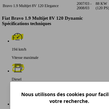
2007/03 -
88 KW
Bravo 1.9 Multijet 8V 120 Elegance
2008/03
(120 PS
Fiat Bravo 1.9 Multijet 8V 120 Dynamic
Spécifications techniques
194 km/h
Vitesse maximale
Diesel
Carburant
Nous utilisons des cookies pour facil
votre recherche.