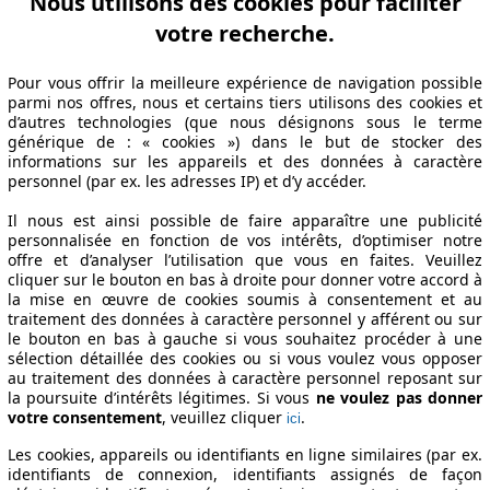
Nous utilisons des cookies pour faciliter
abrication
Puissance
Ø Consommation
votre recherche.
Pour vous offrir la meilleure expérience de navigation possible
13/12
88 KW (120 PS)
7.2 l/100km
parmi nos offres, nous et certains tiers utilisons des cookies et
d’autres technologies (que nous désignons sous le terme
13/12
88 KW (120 PS)
7.2 l/100km
générique de : « cookies ») dans le but de stocker des
informations sur les appareils et des données à caractère
ns techniques
personnel (par ex. les adresses IP) et d’y accéder.
Il nous est ainsi possible de faire apparaître une publicité
personnalisée en fonction de vos intérêts, d’optimiser notre
offre et d’analyser l’utilisation que vous en faites. Veuillez
cliquer sur le bouton en bas à droite pour donner votre accord à
la mise en œuvre de cookies soumis à consentement et au
traitement des données à caractère personnel y afférent ou sur
le bouton en bas à gauche si vous souhaitez procéder à une
sélection détaillée des cookies ou si vous voulez vous opposer
au traitement des données à caractère personnel reposant sur
la poursuite d’intérêts légitimes. Si vous
ne voulez pas donner
votre consentement
, veuillez cliquer
.
ici
Les cookies, appareils ou identifiants en ligne similaires (par ex.
identifiants de connexion, identifiants assignés de façon