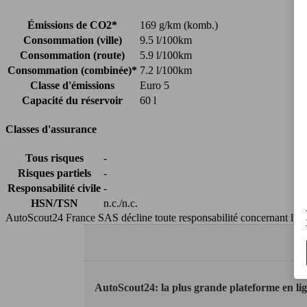
Émissions de CO2*
169 g/km (komb.)
Consommation (ville)
9.5 l/100km
Consommation (route)
5.9 l/100km
Consommation (combinée)*
7.2 l/100km
Classe d'émissions
Euro 5
Capacité du réservoir
60 l
Classes d'assurance
Tous risques
-
Risques partiels
-
Responsabilité civile
-
HSN/TSN
n.c./n.c.
AutoScout24 France SAS décline toute responsabilité concernant l''exa
AutoScout24: la plus grande plateforme en li