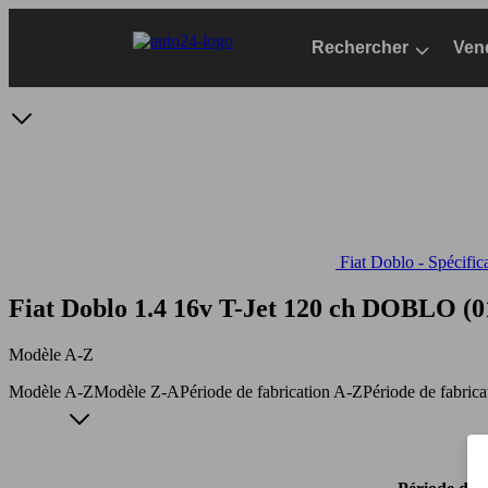
Passer
au
Rechercher
Ven
contenu
principal
Fiat Doblo - Spécific
Fiat Doblo 1.4 16v T-Jet 120 ch
DOBLO (01/
Modèle A-Z
Modèle A-Z
Modèle Z-A
Période de fabrication A-Z
Période de fabric