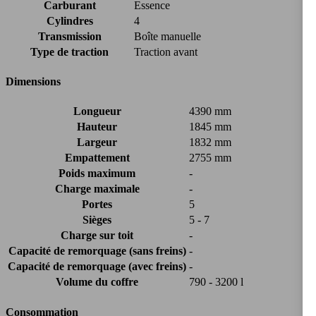
Carburant
Essence
Cylindres
4
Transmission
Boîte manuelle
Type de traction
Traction avant
Dimensions
Longueur
4390 mm
Hauteur
1845 mm
Largeur
1832 mm
Empattement
2755 mm
Poids maximum
-
Charge maximale
-
Portes
5
Sièges
5 - 7
Charge sur toit
-
Capacité de remorquage (sans freins)
-
Capacité de remorquage (avec freins)
-
Volume du coffre
790 - 3200 l
Consommation