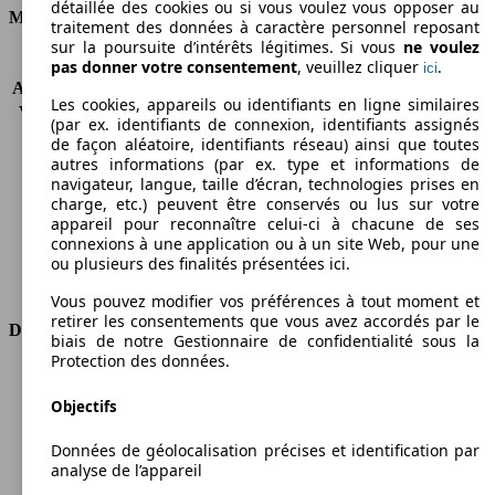
détaillée des cookies ou si vous voulez vous opposer au
Moteur et Puissance
traitement des données à caractère personnel reposant
sur la poursuite d’intérêts légitimes. Si vous
ne voulez
KW (CH)
88 kW (120 PS)
pas donner votre consentement
, veuillez cliquer
.
ici
Accélération (0-100 km/h)
12.3s
Les cookies, appareils ou identifiants en ligne similaires
Vitesse maximale (km/h)
172 km/h
(par ex. identifiants de connexion, identifiants assignés
Nombre de vitesses
6
de façon aléatoire, identifiants réseau) ainsi que toutes
Couple
206 nm
autres informations (par ex. type et informations de
navigateur, langue, taille d’écran, technologies prises en
Cylindrée
1368 ccm
charge, etc.) peuvent être conservés ou lus sur votre
Carburant
Autres
appareil pour reconnaître celui-ci à chacune de ses
Cylindres
4
connexions à une application ou à un site Web, pour une
Transmission
Boîte manuelle
ou plusieurs des finalités présentées ici.
Type de traction
Traction avant
Vous pouvez modifier vos préférences à tout moment et
retirer les consentements que vous avez accordés par le
Dimensions
biais de notre Gestionnaire de confidentialité sous la
Protection des données.
Longueur
4390 mm
Hauteur
1845 mm
Objectifs
Largeur
1832 mm
Données de géolocalisation précises et identification par
Empattement
2755 mm
analyse de l’appareil
Poids maximum
2140 kg