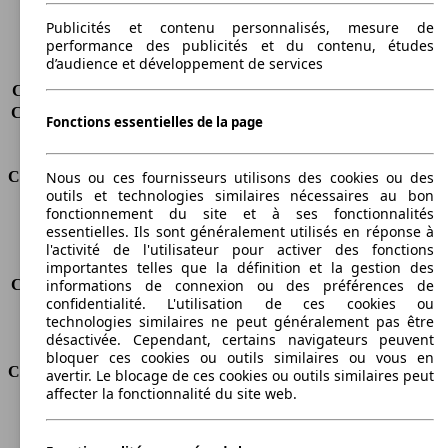
Charge maximale
525 kg
Portes
5
Publicités et contenu personnalisés, mesure de
performance des publicités et du contenu, études
Sièges
5
d’audience et développement de services
Charge sur toit
-
Capacité de remorquage (sans freins)
500 kg
Capacité de remorquage (avec freins)
1000 kg
Fonctions essentielles de la page
Volume du coffre
790 - 3200 l
Consommation
Nous ou ces fournisseurs utilisons des cookies ou des
outils et technologies similaires nécessaires au bon
fonctionnement du site et à ses fonctionnalités
Émissions de CO2*
134 g/km (komb.)
essentielles. Ils sont généralement utilisés en réponse à
Consommation (ville)
9.7 l/100km
l'activité de l'utilisateur pour activer des fonctions
Consommation (route)
6.1 l/100km
importantes telles que la définition et la gestion des
informations de connexion ou des préférences de
Consommation (combinée)*
7.4 l/100km
confidentialité. L'utilisation de ces cookies ou
Classe d'émissions
Euro 5
technologies similaires ne peut généralement pas être
Capacité du réservoir
22 l
désactivée. Cependant, certains navigateurs peuvent
bloquer ces cookies ou outils similaires ou vous en
Classes d'assurance
avertir. Le blocage de ces cookies ou outils similaires peut
affecter la fonctionnalité du site web.
Tous risques
-
Risques partiels
-