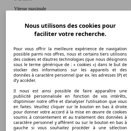
Vitesse maximale
Nous utilisons des cookies pour
faciliter votre recherche.
Autres
Carburant
Pour vous offrir la meilleure expérience de navigation
possible parmi nos offres, nous et certains tiers utilisons
des cookies et d’autres technologies (que nous désignons
sous le terme générique de : « cookies ») dans le but de
stocker des informations sur les appareils et des
134 g/km
données à caractère personnel (par ex. les adresses IP) et
d’y accéder.
Émissions de CO2 (combinées)*
Il nous est ainsi possible de faire apparaître une
publicité personnalisée en fonction de vos intérêts,
d’optimiser notre offre et d’analyser l’utilisation que vous
en faites. Veuillez cliquer sur le bouton en bas à droite
pour donner votre accord à la mise en œuvre de cookies
Ø 7.4 l/100km
soumis à consentement et au traitement des données à
caractère personnel y afférent ou sur le bouton en bas à
Consommation
gauche si vous souhaitez procéder à une sélection