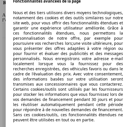
Fonctionnalités avancées de la page
Responsabilité civile
-
HSN/TSN
n.c./n.c.
Nous et des tiers utilisons divers moyens technologiques,
AutoScout24 France SAS décline toute responsabilité concernant
notamment des cookies et des outils similaires sur notre
l''exactitude des indications fournies.
site web, pour vous offrir des fonctionnalités étendues et
garantir une expérience utilisateur améliorée. Grâce à
Haut
ces fonctionnalités étendues, nous permettons la
personnalisation de notre offre, par exemple pour
poursuivre vos recherches lors;une visite ultérieure, pour
vous présenter des offres adaptées à votre région ou
AutoScout24: la plus grande plateforme en ligne de
pour fournir et évaluer des publicités et des messages
voitures en Europe
personnalisés. Nous enregistrons votre adresse e-mail
localement lorsque vous la fournissez pour des
AutoScout24
recherches enregistrées, des véhicules favoris ou dans le
cadre de l'évaluation des prix. Avec votre consentement,
des informations basées sur votre utilisation seront
A propos d'AutoScout24
transmises aux concessionnaires que vous contacterez.
Certains cookies/outils sont utilisés par les fournisseurs
Conditions d'utilisation
pour stocker les informations que vous fournissez lors de
vos demandes de financement pendant 30 jours et pour
Informations légales
les réutiliser automatiquement pendant cette période
pour répondre à de nouvelles demandes de financement.
Protection des données
Sans ces cookies/outils, ces fonctionnalités étendues ne
peuvent être utilisées en tout ou en partie.
Accessibility Statement