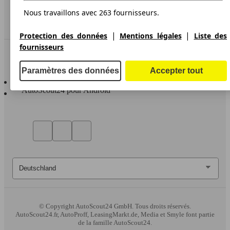
Service
Nous travaillons avec 263 fournisseurs.
Espace Pro
|
|
Protection des données
Mentions légales
Liste des
fournisseurs
Contact
Paramètres des données
Accepter tout
AutoScout24 pour iOS
AutoScout24 pour Android
© Copyright
AutoScout24 GmbH. Tous droits réservés.
AutoScout24.fr, AutoProff, LeasingMarkt.de, Media et Smyle font partie
de la famille AutoScout24.