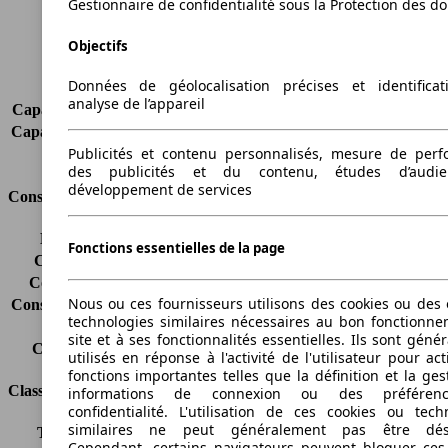
Gestionnaire de confidentialité sous la Protection des d
Charge maximale
600 kg
Portes
5
Objectifs
Sièges
5 - 7
Données de géolocalisation précises et identifica
Charge sur toit
-
analyse de l’appareil
Capacité de remorquage (sans freins)
500 kg
Capacité de remorquage (avec freins)
1300 kg
Publicités et contenu personnalisés, mesure de per
Volume du coffre
790 - 3200 l
des publicités et du contenu, études d’audi
développement de services
Consommation
Émissions de CO2*
145 g/km (komb.)
Fonctions essentielles de la page
Consommation (ville)
6.1 l/100km
Consommation (route)
4.7 l/100km
Nous ou ces fournisseurs utilisons des cookies ou des o
Consommation (combinée)*
5.2 l/100km
technologies similaires nécessaires au bon fonctionn
Classe d'émissions
Euro 5
site et à ses fonctionnalités essentielles. Ils sont gén
Capacité du réservoir
60 l
utilisés en réponse à l'activité de l'utilisateur pour ac
fonctions importantes telles que la définition et la ges
Classes d'assurance
informations de connexion ou des préféren
confidentialité. L'utilisation de ces cookies ou tech
similaires ne peut généralement pas être désa
Tous risques
-
Cependant, certains navigateurs peuvent bloquer ces