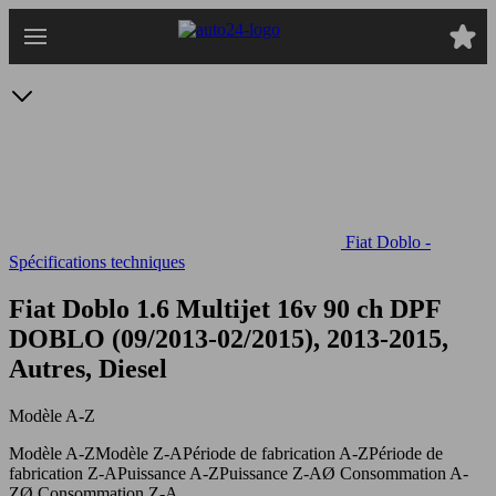
Passer
au
contenu
principal
Fiat Doblo -
Spécifications techniques
Fiat Doblo 1.6 Multijet 16v 90 ch DPF
DOBLO (09/2013-02/2015), 2013-2015,
Autres, Diesel
Modèle A-Z
Modèle A-Z
Modèle Z-A
Période de fabrication A-Z
Période de
fabrication Z-A
Puissance A-Z
Puissance Z-A
Ø Consommation A-
Z
Ø Consommation Z-A