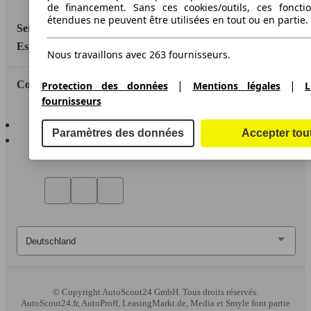
de financement. Sans ces cookies/outils, ces fonctio
étendues ne peuvent être utilisées en tout ou en partie.
Service
Espace Pro
Nous travaillons avec 263 fournisseurs.
|
|
Contact
Protection des données
Mentions légales
L
fournisseurs
AutoScout24 pour iOS
Paramètres des données
Accepter tou
AutoScout24 pour Android
© Copyright
AutoScout24 GmbH. Tous droits réservés.
AutoScout24.fr, AutoProff, LeasingMarkt.de, Media et Smyle font partie