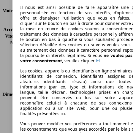
Il nous est ainsi possible de faire apparaître une p
Moteur et Puissance
personnalisée en fonction de vos intérêts, d’optimis
offre et d’analyser l’utilisation que vous en faites. 
KW (CH)
66 kW (90 PS)
cliquer sur le bouton en bas à droite pour donner votre 
la mise en œuvre de cookies soumis à consentemen
Accélération (0-100 km/h)
14.9s
traitement des données à caractère personnel y afféren
Vitesse maximale (km/h)
158 km/h
le bouton en bas à gauche si vous souhaitez procéd
Nombre de vitesses
6
sélection détaillée des cookies ou si vous voulez vous
Couple
290 nm
au traitement des données à caractère personnel repo
la poursuite d’intérêts légitimes. Si vous
ne voulez pa
Cylindrée
1598 ccm
votre consentement
, veuillez cliquer
.
ici
Carburant
Diesel
Cylindres
4
Les cookies, appareils ou identifiants en ligne similaires
Transmission
Boîte manuelle
identifiants de connexion, identifiants assignés 
aléatoire, identifiants réseau) ainsi que toutes
Type de traction
Traction avant
informations (par ex. type et informations de nav
langue, taille d’écran, technologies prises en charg
Dimensions
peuvent être conservés ou lus sur votre appare
reconnaître celui-ci à chacune de ses connexion
Longueur
4390 mm
application ou à un site Web, pour une ou plusie
Hauteur
1845 mm
finalités présentées ici.
Largeur
1832 mm
Vous pouvez modifier vos préférences à tout moment et
Empattement
2755 mm
les consentements que vous avez accordés par le biais 
Poids maximum
2010 kg