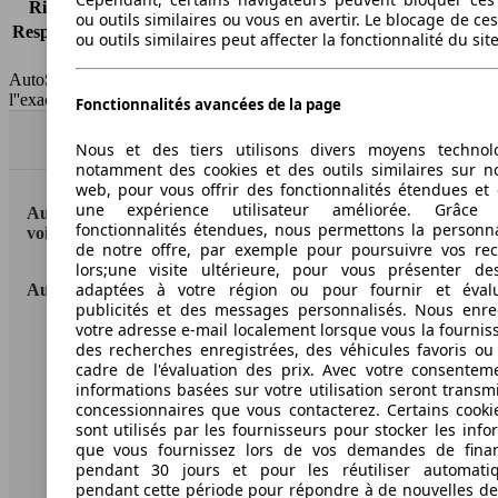
Risques partiels
-
ou outils similaires ou vous en avertir. Le blocage de ce
Responsabilité civile
-
ou outils similaires peut affecter la fonctionnalité du sit
HSN/TSN
n.c./n.c.
AutoScout24 France SAS décline toute responsabilité concernant
l''exactitude des indications fournies.
Fonctionnalités avancées de la page
Haut
Nous et des tiers utilisons divers moyens technol
notamment des cookies et des outils similaires sur no
web, pour vous offrir des fonctionnalités étendues et 
une expérience utilisateur améliorée. Grâc
AutoScout24: la plus grande plateforme en ligne de
fonctionnalités étendues, nous permettons la personna
voitures en Europe
de notre offre, par exemple pour poursuivre vos re
lors;une visite ultérieure, pour vous présenter de
adaptées à votre région ou pour fournir et éval
AutoScout24
publicités et des messages personnalisés. Nous enre
votre adresse e-mail localement lorsque vous la fournis
A propos d'AutoScout24
des recherches enregistrées, des véhicules favoris ou
cadre de l'évaluation des prix. Avec votre consentem
Conditions d'utilisation
informations basées sur votre utilisation seront transm
concessionnaires que vous contacterez. Certains cookie
Informations légales
sont utilisés par les fournisseurs pour stocker les info
que vous fournissez lors de vos demandes de fina
Protection des données
pendant 30 jours et pour les réutiliser automati
pendant cette période pour répondre à de nouvelles 
Accessibility Statement