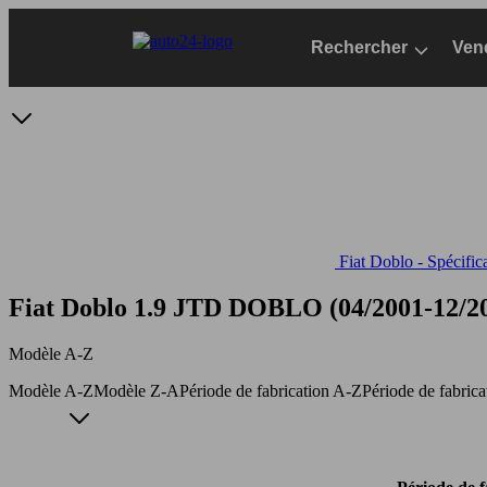
Passer
au
Rechercher
Ven
contenu
principal
Fiat Doblo - Spécific
Fiat Doblo 1.9 JTD
DOBLO (04/2001-12/200
Modèle A-Z
Modèle A-Z
Modèle Z-A
Période de fabrication A-Z
Période de fabric