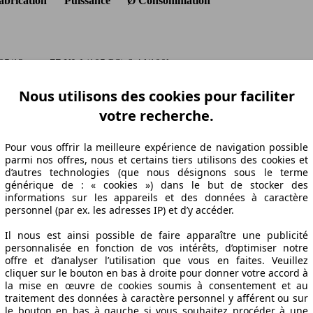
abrication
Puissance
Ø Consommation
05/12
77 KW (105 PS)
6.4 l/100km
05/12
77 KW (105 PS)
6.4 l/100km
Nous utilisons des cookies pour faciliter
05/12
77 KW (105 PS)
6.4 l/100km
05/03
77 KW (105 PS)
6.4 l/100km
votre recherche.
05/12
77 KW (105 PS)
6.4 l/100km
05/12
77 KW (105 PS)
6.4 l/100km
Pour vous offrir la meilleure expérience de navigation possible
05/12
77 KW (105 PS)
6.4 l/100km
parmi nos offres, nous et certains tiers utilisons des cookies et
d’autres technologies (que nous désignons sous le terme
générique de : « cookies ») dans le but de stocker des
informations sur les appareils et des données à caractère
personnel (par ex. les adresses IP) et d’y accéder.
Il nous est ainsi possible de faire apparaître une publicité
personnalisée en fonction de vos intérêts, d’optimiser notre
offre et d’analyser l’utilisation que vous en faites. Veuillez
cliquer sur le bouton en bas à droite pour donner votre accord à
la mise en œuvre de cookies soumis à consentement et au
s
traitement des données à caractère personnel y afférent ou sur
le bouton en bas à gauche si vous souhaitez procéder à une