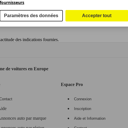
fournisseurs
Paramètres des données
Accepter tout
ctitude des indications fournies.
gne de voitures en Europe
e
Espace Pro
Contact
Connexion
ide
Inscription
nnonces auto par marque
Aide et Information
nnonces auto par région