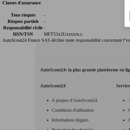
Classes d'assurance
Tous risques
-
Risques partiels
-
Responsabilité civile
-
HSN/TSN
MFT53x2Uxxxx/n.c.
AutoScout24 France SAS décline toute responsabilité concernant l''exa
AutoScout24: la plus grande plateforme en li
AutoScout24
Servic
A propos d'AutoScout24
Conditions d'utilisation
A
Informations légales
A
Protection des données
A