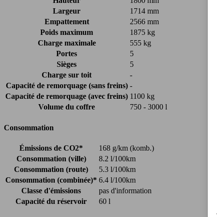
Hauteur
1800 mm
Largeur
1714 mm
Empattement
2566 mm
Poids maximum
1875 kg
Charge maximale
555 kg
Portes
5
Sièges
5
Charge sur toit
-
Capacité de remorquage (sans freins)
-
Capacité de remorquage (avec freins)
1100 kg
Volume du coffre
750 - 3000 l
Consommation
Émissions de CO2*
168 g/km (komb.)
Consommation (ville)
8.2 l/100km
Consommation (route)
5.3 l/100km
Consommation (combinée)*
6.4 l/100km
Classe d'émissions
pas d'information
Capacité du réservoir
60 l