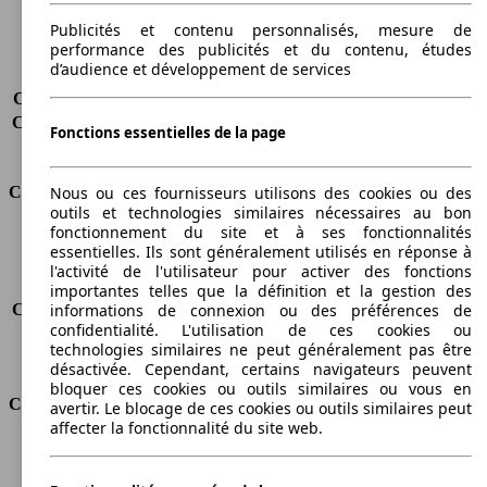
Charge maximale
600 kg
Portes
5
Publicités et contenu personnalisés, mesure de
performance des publicités et du contenu, études
Sièges
5 - 7
d’audience et développement de services
Charge sur toit
-
Capacité de remorquage (sans freins)
500 kg
Capacité de remorquage (avec freins)
1000 kg
Fonctions essentielles de la page
Volume du coffre
790 - 3200 l
Consommation
Nous ou ces fournisseurs utilisons des cookies ou des
outils et technologies similaires nécessaires au bon
fonctionnement du site et à ses fonctionnalités
Émissions de CO2*
145 g/km (komb.)
essentielles. Ils sont généralement utilisés en réponse à
Consommation (ville)
6.1 l/100km
l'activité de l'utilisateur pour activer des fonctions
Consommation (route)
4.7 l/100km
importantes telles que la définition et la gestion des
informations de connexion ou des préférences de
Consommation (combinée)*
5.2 l/100km
confidentialité. L'utilisation de ces cookies ou
Classe d'émissions
Euro 5
technologies similaires ne peut généralement pas être
Capacité du réservoir
60 l
désactivée. Cependant, certains navigateurs peuvent
bloquer ces cookies ou outils similaires ou vous en
Classes d'assurance
avertir. Le blocage de ces cookies ou outils similaires peut
affecter la fonctionnalité du site web.
Tous risques
-
Risques partiels
-