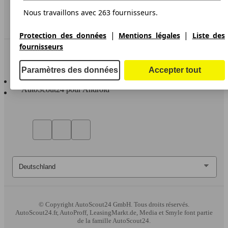
Service
Nous travaillons avec 263 fournisseurs.
Espace Pro
|
|
Protection des données
Mentions légales
Liste des
fournisseurs
Contact
Paramètres des données
Accepter tout
AutoScout24 pour iOS
AutoScout24 pour Android
© Copyright
AutoScout24 GmbH. Tous droits réservés.
AutoScout24.fr, AutoProff, LeasingMarkt.de, Media et Smyle font partie
de la famille AutoScout24.