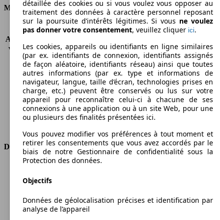
détaillée des cookies ou si vous voulez vous opposer au
Moteur et Puissance
traitement des données à caractère personnel reposant
sur la poursuite d’intérêts légitimes. Si vous
ne voulez
KW (CH)
77 kW (105 PS)
pas donner votre consentement
, veuillez cliquer
.
ici
Accélération (0-100 km/h)
13.4s
Les cookies, appareils ou identifiants en ligne similaires
Vitesse maximale (km/h)
164 km/h
(par ex. identifiants de connexion, identifiants assignés
Nombre de vitesses
6
de façon aléatoire, identifiants réseau) ainsi que toutes
Couple
290 nm
autres informations (par ex. type et informations de
navigateur, langue, taille d’écran, technologies prises en
Cylindrée
1598 ccm
charge, etc.) peuvent être conservés ou lus sur votre
Carburant
Diesel
appareil pour reconnaître celui-ci à chacune de ses
Cylindres
4
connexions à une application ou à un site Web, pour une
Transmission
Boîte manuelle
ou plusieurs des finalités présentées ici.
Type de traction
Traction avant
Vous pouvez modifier vos préférences à tout moment et
retirer les consentements que vous avez accordés par le
Dimensions
biais de notre Gestionnaire de confidentialité sous la
Protection des données.
Longueur
4390 mm
Hauteur
1845 mm
Objectifs
Largeur
1832 mm
Données de géolocalisation précises et identification par
Empattement
2755 mm
analyse de l’appareil
Poids maximum
2010 kg