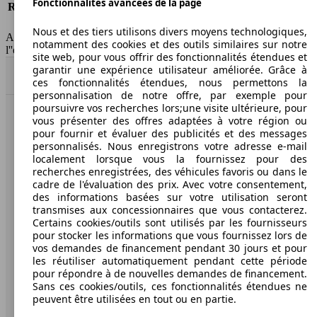
Fonctionnalités avancées de la page
Responsabilité civile
-
HSN/TSN
n.c./n.c.
Nous et des tiers utilisons divers moyens technologiques,
AutoScout24 France SAS décline toute responsabilité concernant
notamment des cookies et des outils similaires sur notre
l''exactitude des indications fournies.
site web, pour vous offrir des fonctionnalités étendues et
garantir une expérience utilisateur améliorée. Grâce à
Haut
ces fonctionnalités étendues, nous permettons la
personnalisation de notre offre, par exemple pour
poursuivre vos recherches lors;une visite ultérieure, pour
vous présenter des offres adaptées à votre région ou
AutoScout24: la plus grande plateforme en ligne de
pour fournir et évaluer des publicités et des messages
voitures en Europe
personnalisés. Nous enregistrons votre adresse e-mail
localement lorsque vous la fournissez pour des
AutoScout24
recherches enregistrées, des véhicules favoris ou dans le
cadre de l'évaluation des prix. Avec votre consentement,
des informations basées sur votre utilisation seront
A propos d'AutoScout24
transmises aux concessionnaires que vous contacterez.
Certains cookies/outils sont utilisés par les fournisseurs
Conditions d'utilisation
pour stocker les informations que vous fournissez lors de
vos demandes de financement pendant 30 jours et pour
Informations légales
les réutiliser automatiquement pendant cette période
pour répondre à de nouvelles demandes de financement.
Protection des données
Sans ces cookies/outils, ces fonctionnalités étendues ne
peuvent être utilisées en tout ou en partie.
Accessibility Statement