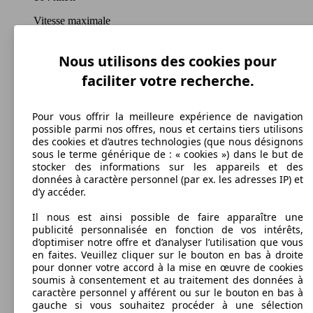
Vitesse maximale
Nous utilisons des cookies pour
faciliter votre recherche.
Diesel
Carburant
Pour vous offrir la meilleure expérience de navigation
possible parmi nos offres, nous et certains tiers utilisons
des cookies et d’autres technologies (que nous désignons
sous le terme générique de : « cookies ») dans le but de
stocker des informations sur les appareils et des
145 g/km
données à caractère personnel (par ex. les adresses IP) et
d’y accéder.
Émissions de CO2 (combinées)*
Il nous est ainsi possible de faire apparaître une
publicité personnalisée en fonction de vos intérêts,
d’optimiser notre offre et d’analyser l’utilisation que vous
en faites. Veuillez cliquer sur le bouton en bas à droite
pour donner votre accord à la mise en œuvre de cookies
Ø 5.2 l/100km
soumis à consentement et au traitement des données à
caractère personnel y afférent ou sur le bouton en bas à
Consommation
gauche si vous souhaitez procéder à une sélection