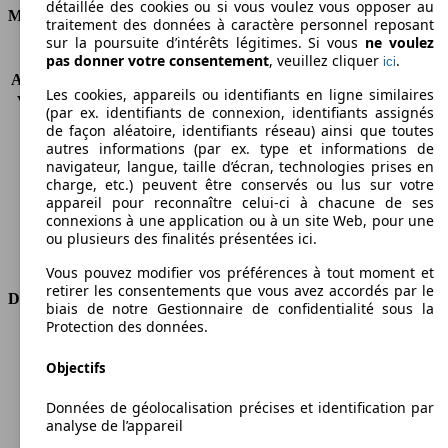
détaillée des cookies ou si vous voulez vous opposer au
Moteur et Puissance
traitement des données à caractère personnel reposant
sur la poursuite d’intérêts légitimes. Si vous
ne voulez
KW (CH)
66 kW (90 PS)
pas donner votre consentement
, veuillez cliquer
.
ici
Accélération (0-100 km/h)
14.9s
Les cookies, appareils ou identifiants en ligne similaires
Vitesse maximale (km/h)
158 km/h
(par ex. identifiants de connexion, identifiants assignés
Nombre de vitesses
6
de façon aléatoire, identifiants réseau) ainsi que toutes
Couple
290 nm
autres informations (par ex. type et informations de
navigateur, langue, taille d’écran, technologies prises en
Cylindrée
1598 ccm
charge, etc.) peuvent être conservés ou lus sur votre
Carburant
Diesel
appareil pour reconnaître celui-ci à chacune de ses
Cylindres
4
connexions à une application ou à un site Web, pour une
Transmission
Boîte manuelle
ou plusieurs des finalités présentées ici.
Type de traction
Traction avant
Vous pouvez modifier vos préférences à tout moment et
retirer les consentements que vous avez accordés par le
Dimensions
biais de notre Gestionnaire de confidentialité sous la
Protection des données.
Longueur
4390 mm
Hauteur
1845 mm
Objectifs
Largeur
1832 mm
Données de géolocalisation précises et identification par
Empattement
2755 mm
analyse de l’appareil
Poids maximum
2010 kg