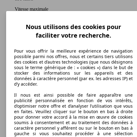
Vitesse maximale
Nous utilisons des cookies pour
faciliter votre recherche.
Diesel
Carburant
Pour vous offrir la meilleure expérience de navigation
possible parmi nos offres, nous et certains tiers utilisons
des cookies et d’autres technologies (que nous désignons
sous le terme générique de : « cookies ») dans le but de
stocker des informations sur les appareils et des
145 g/km
données à caractère personnel (par ex. les adresses IP) et
d’y accéder.
Émissions de CO2 (combinées)*
Il nous est ainsi possible de faire apparaître une
publicité personnalisée en fonction de vos intérêts,
d’optimiser notre offre et d’analyser l’utilisation que vous
en faites. Veuillez cliquer sur le bouton en bas à droite
pour donner votre accord à la mise en œuvre de cookies
Ø 5.2 l/100km
soumis à consentement et au traitement des données à
caractère personnel y afférent ou sur le bouton en bas à
Consommation
gauche si vous souhaitez procéder à une sélection