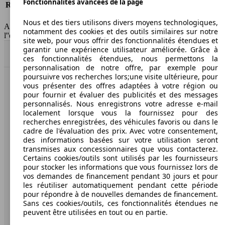
Fonctionnalités avancées de la page
Responsabilité civile
-
HSN/TSN
n.c./n.c.
Nous et des tiers utilisons divers moyens technologiques,
AutoScout24 France SAS décline toute responsabilité concernant
notamment des cookies et des outils similaires sur notre
l''exactitude des indications fournies.
site web, pour vous offrir des fonctionnalités étendues et
garantir une expérience utilisateur améliorée. Grâce à
Haut
ces fonctionnalités étendues, nous permettons la
personnalisation de notre offre, par exemple pour
poursuivre vos recherches lors;une visite ultérieure, pour
vous présenter des offres adaptées à votre région ou
AutoScout24: la plus grande plateforme en ligne de
pour fournir et évaluer des publicités et des messages
voitures en Europe
personnalisés. Nous enregistrons votre adresse e-mail
localement lorsque vous la fournissez pour des
AutoScout24
recherches enregistrées, des véhicules favoris ou dans le
cadre de l'évaluation des prix. Avec votre consentement,
des informations basées sur votre utilisation seront
A propos d'AutoScout24
transmises aux concessionnaires que vous contacterez.
Certains cookies/outils sont utilisés par les fournisseurs
Conditions d'utilisation
pour stocker les informations que vous fournissez lors de
vos demandes de financement pendant 30 jours et pour
Informations légales
les réutiliser automatiquement pendant cette période
pour répondre à de nouvelles demandes de financement.
Protection des données
Sans ces cookies/outils, ces fonctionnalités étendues ne
peuvent être utilisées en tout ou en partie.
Accessibility Statement