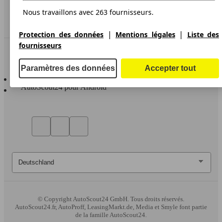
Service
Nous travaillons avec 263 fournisseurs.
Espace Pro
|
|
Protection des données
Mentions légales
Liste des
fournisseurs
Contact
Paramètres des données
Accepter tout
AutoScout24 pour iOS
AutoScout24 pour Android
© Copyright
AutoScout24 GmbH. Tous droits réservés.
AutoScout24.fr, AutoProff, LeasingMarkt.de, Media et Smyle font partie
de la famille AutoScout24.