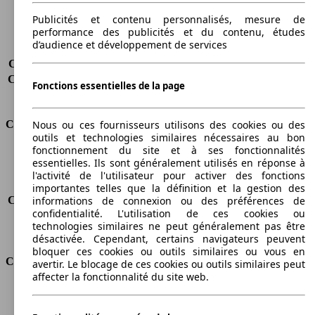
Charge maximale
600 kg
Portes
5
Publicités et contenu personnalisés, mesure de
performance des publicités et du contenu, études
Sièges
5 - 7
d’audience et développement de services
Charge sur toit
-
Capacité de remorquage (sans freins)
500 kg
Capacité de remorquage (avec freins)
1300 kg
Fonctions essentielles de la page
Volume du coffre
790 - 3200 l
Consommation
Nous ou ces fournisseurs utilisons des cookies ou des
outils et technologies similaires nécessaires au bon
fonctionnement du site et à ses fonctionnalités
Émissions de CO2*
145 g/km (komb.)
essentielles. Ils sont généralement utilisés en réponse à
Consommation (ville)
6.1 l/100km
l'activité de l'utilisateur pour activer des fonctions
Consommation (route)
4.7 l/100km
importantes telles que la définition et la gestion des
informations de connexion ou des préférences de
Consommation (combinée)*
5.2 l/100km
confidentialité. L'utilisation de ces cookies ou
Classe d'émissions
Euro 5
technologies similaires ne peut généralement pas être
Capacité du réservoir
60 l
désactivée. Cependant, certains navigateurs peuvent
bloquer ces cookies ou outils similaires ou vous en
Classes d'assurance
avertir. Le blocage de ces cookies ou outils similaires peut
affecter la fonctionnalité du site web.
Tous risques
-
Risques partiels
-