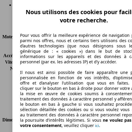
Nous utilisons des cookies pour facil
Diesel
votre recherche.
Carburant
Pour vous offrir la meilleure expérience de navigation 
Moteur et Puissance
parmi nos offres, nous et certains tiers utilisons des c
d’autres technologies (que nous désignons sous l
KW (CH)
70 kW (95 PS)
générique de : « cookies ») dans le but de stoc
Accélération (0-100 km/h)
-
informations sur les appareils et des données à c
personnel (par ex. les adresses IP) et d’y accéder.
Vitesse maximale (km/h)
-
Nombre de vitesses
5
Il nous est ainsi possible de faire apparaître une p
Couple
-
personnalisée en fonction de vos intérêts, d’optimis
Cylindrée
1248 ccm
offre et d’analyser l’utilisation que vous en faites. 
Carburant
Diesel
cliquer sur le bouton en bas à droite pour donner votre 
la mise en œuvre de cookies soumis à consentemen
Cylindres
4
traitement des données à caractère personnel y afféren
Transmission
Boîte manuelle
le bouton en bas à gauche si vous souhaitez procéd
Type de traction
Traction avant
sélection détaillée des cookies ou si vous voulez vous
au traitement des données à caractère personnel repo
la poursuite d’intérêts légitimes. Si vous
ne voulez pa
Dimensions
votre consentement
, veuillez cliquer
.
ici