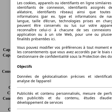
Longueur
4756 mm
Les cookies, appareils ou identifiants en ligne similaires
Hauteur
1880 mm
identifiants de connexion, identifiants assignés 
Largeur
1832 mm
aléatoire, identifiants réseau) ainsi que toutes
informations (par ex. type et informations de nav
Empattement
3105 mm
langue, taille d’écran, technologies prises en charg
Poids maximum
2420 kg
peuvent être conservés ou lus sur votre appare
Charge maximale
-
reconnaître celui-ci à chacune de ses connexion
Portes
4
application ou à un site Web, pour une ou plusie
finalités présentées ici.
Sièges
5
Charge sur toit
-
Vous pouvez modifier vos préférences à tout moment et
Capacité de remorquage (sans freins)
-
les consentements que vous avez accordés par le biais 
Capacité de remorquage (avec freins)
-
Gestionnaire de confidentialité sous la Protection des d
Volume du coffre
-
Objectifs
Consommation
Données de géolocalisation précises et identifica
analyse de l’appareil
Émissions de CO2*
-
Consommation (ville)
-
Consommation (route)
-
Publicités et contenu personnalisés, mesure de per
des publicités et du contenu, études d’audi
Consommation (combinée)*
-
développement de services
Classe d'émissions
Euro 6
Capacité du réservoir
60 l