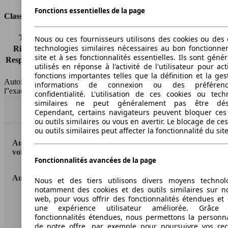
Fonctions essentielles de la page
Classes d'assurance
Tous risques
-
Nous ou ces fournisseurs utilisons des cookies ou des o
technologies similaires nécessaires au bon fonctionn
Risques partiels
-
site et à ses fonctionnalités essentielles. Ils sont gén
Responsabilité civile
-
utilisés en réponse à l'activité de l'utilisateur pour ac
HSN/TSN
n.c./n.c.
fonctions importantes telles que la définition et la ges
AutoScout24 France SAS décline toute responsabilité concernant
informations de connexion ou des préféren
l''exactitude des indications fournies.
confidentialité. L'utilisation de ces cookies ou tech
similaires ne peut généralement pas être désa
Haut
Cependant, certains navigateurs peuvent bloquer ces
ou outils similaires ou vous en avertir. Le blocage de ce
ou outils similaires peut affecter la fonctionnalité du sit
AutoScout24: la plus grande plateforme en ligne de
voitures en Europe
Fonctionnalités avancées de la page
AutoScout24
Nous et des tiers utilisons divers moyens technol
notamment des cookies et des outils similaires sur no
web, pour vous offrir des fonctionnalités étendues et 
A propos d'AutoScout24
une expérience utilisateur améliorée. Grâc
fonctionnalités étendues, nous permettons la personna
Conditions d'utilisation
de notre offre, par exemple pour poursuivre vos re