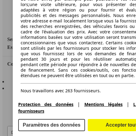
lors;une visite ultérieure, pour vous présenter de
Informations légales
adaptées à votre région ou pour fournir et éval
Protection des données
publicités et des messages personnalisés. Nous enre
votre adresse e-mail localement lorsque vous la fournis
Accessibility Statement
des recherches enregistrées, des véhicules favoris ou
cadre de l'évaluation des prix. Avec votre consentem
informations basées sur votre utilisation seront transm
Service
concessionnaires que vous contacterez. Certains cookie
Espace Pro
sont utilisés par les fournisseurs pour stocker les info
que vous fournissez lors de vos demandes de fina
pendant 30 jours et pour les réutiliser automati
Contact
pendant cette période pour répondre à de nouvelles 
de financement. Sans ces cookies/outils, ces fonctio
étendues ne peuvent être utilisées en tout ou en partie.
AutoScout24 pour iOS
AutoScout24 pour Android
Nous travaillons avec 263 fournisseurs.
|
|
Protection des données
Mentions légales
L
fournisseurs
Paramètres des données
Accepter tou