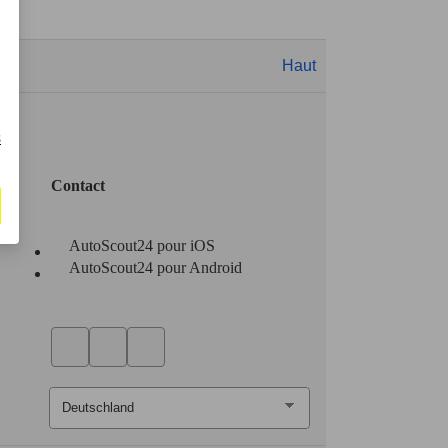
Haut
s
Contact
AutoScout24 pour iOS
AutoScout24 pour Android