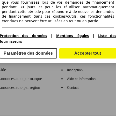
que vous fournissez lors de vos demandes de financement
pendant 30 jours et pour les réutiliser automatiquement
ctitude des indications fournies.
pendant cette période pour répondre à de nouvelles demandes
de financement. Sans ces cookies/outils, ces fonctionnalités
étendues ne peuvent être utilisées en tout ou en partie.
Nous travaillons avec 263 fournisseurs.
gne de voitures en Europe
|
|
Protection des données
Mentions légales
Liste de
fournisseurs
e
Espace Pro
Paramètres des données
Accepter tout
Contact
Connexion
ide
Inscription
nnonces auto par marque
Aide et Information
nnonces auto par région
Contact