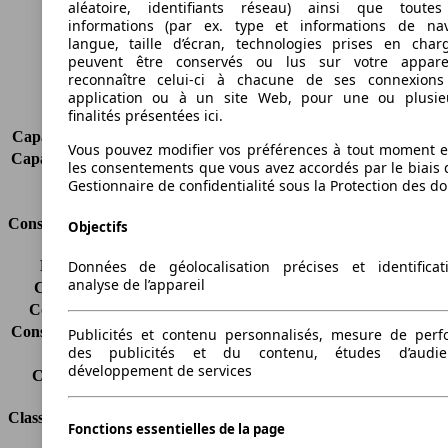
Empattement
3105 mm
aléatoire, identifiants réseau) ainsi que toutes
informations (par ex. type et informations de nav
Poids maximum
2465 kg
langue, taille d’écran, technologies prises en charg
Charge maximale
-
peuvent être conservés ou lus sur votre appare
Portes
4
reconnaître celui-ci à chacune de ses connexion
Sièges
2
application ou à un site Web, pour une ou plusie
Charge sur toit
-
finalités présentées ici.
Capacité de remorquage (sans freins)
-
Vous pouvez modifier vos préférences à tout moment et
Capacité de remorquage (avec freins)
-
les consentements que vous avez accordés par le biais 
Volume du coffre
-
Gestionnaire de confidentialité sous la Protection des d
Consommation
Objectifs
Données de géolocalisation précises et identifica
Émissions de CO2*
-
analyse de l’appareil
Consommation (ville)
-
Consommation (route)
-
Consommation (combinée)*
-
Publicités et contenu personnalisés, mesure de per
des publicités et du contenu, études d’audi
Classe d'émissions
Euro 6d-TEMP
développement de services
Capacité du réservoir
60 l
Classes d'assurance
Fonctions essentielles de la page