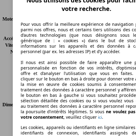
Nous utilisons des cookies pour facil
Carburant
votre recherche.
Moteur et Puissance
Pour vous offrir la meilleure expérience de navigation 
parmi nos offres, nous et certains tiers utilisons des c
KW (CH)
77 kW (105 PS)
d’autres technologies (que nous désignons sous l
Accélération (0-100 km/h)
-
générique de : « cookies ») dans le but de stoc
Vitesse maximale (km/h)
-
informations sur les appareils et des données à c
personnel (par ex. les adresses IP) et d’y accéder.
Nombre de vitesses
6
Couple
-
Il nous est ainsi possible de faire apparaître une p
Cylindrée
1598 ccm
personnalisée en fonction de vos intérêts, d’optimis
Carburant
Diesel
offre et d’analyser l’utilisation que vous en faites. 
Cylindres
4
cliquer sur le bouton en bas à droite pour donner votre 
la mise en œuvre de cookies soumis à consentemen
Transmission
Boîte manuelle
traitement des données à caractère personnel y afféren
Type de traction
Traction avant
le bouton en bas à gauche si vous souhaitez procéd
sélection détaillée des cookies ou si vous voulez vous
Dimensions
au traitement des données à caractère personnel repo
la poursuite d’intérêts légitimes. Si vous
ne voulez pa
votre consentement
, veuillez cliquer
.
Longueur
4756 mm
ici
Hauteur
1880 mm
Les cookies, appareils ou identifiants en ligne similaires
Largeur
1832 mm
identifiants de connexion, identifiants assignés 