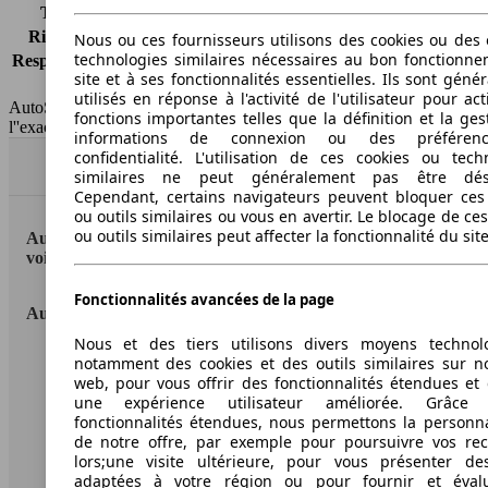
Tous risques
-
Risques partiels
-
Nous ou ces fournisseurs utilisons des cookies ou des o
technologies similaires nécessaires au bon fonctionn
Responsabilité civile
-
site et à ses fonctionnalités essentielles. Ils sont gén
HSN/TSN
n.c./n.c.
utilisés en réponse à l'activité de l'utilisateur pour ac
AutoScout24 France SAS décline toute responsabilité concernant
fonctions importantes telles que la définition et la ges
l''exactitude des indications fournies.
informations de connexion ou des préféren
confidentialité. L'utilisation de ces cookies ou tech
Haut
similaires ne peut généralement pas être désa
Cependant, certains navigateurs peuvent bloquer ces
ou outils similaires ou vous en avertir. Le blocage de ce
ou outils similaires peut affecter la fonctionnalité du sit
AutoScout24: la plus grande plateforme en ligne de
voitures en Europe
Fonctionnalités avancées de la page
AutoScout24
Nous et des tiers utilisons divers moyens technol
notamment des cookies et des outils similaires sur no
A propos d'AutoScout24
web, pour vous offrir des fonctionnalités étendues et 
Conditions d'utilisation
une expérience utilisateur améliorée. Grâc
fonctionnalités étendues, nous permettons la personna
Informations légales
de notre offre, par exemple pour poursuivre vos re
lors;une visite ultérieure, pour vous présenter de
Protection des données
adaptées à votre région ou pour fournir et éval