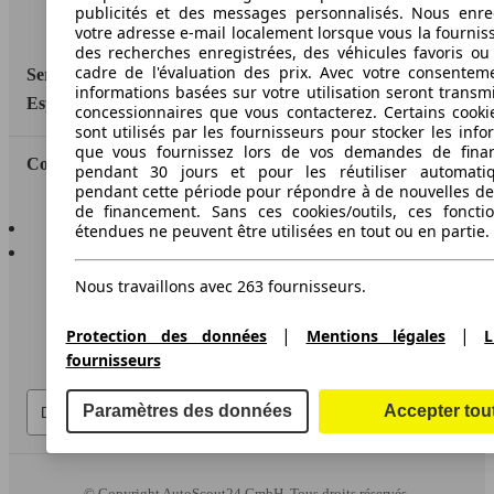
publicités et des messages personnalisés. Nous enre
Accessibility Statement
votre adresse e-mail localement lorsque vous la fournis
des recherches enregistrées, des véhicules favoris ou
cadre de l'évaluation des prix. Avec votre consentem
Service
informations basées sur votre utilisation seront transm
Espace Pro
concessionnaires que vous contacterez. Certains cookie
sont utilisés par les fournisseurs pour stocker les info
que vous fournissez lors de vos demandes de fina
Contact
pendant 30 jours et pour les réutiliser automati
pendant cette période pour répondre à de nouvelles 
de financement. Sans ces cookies/outils, ces fonctio
AutoScout24 pour iOS
étendues ne peuvent être utilisées en tout ou en partie.
AutoScout24 pour Android
Nous travaillons avec 263 fournisseurs.
|
|
Protection des données
Mentions légales
L
fournisseurs
Paramètres des données
Accepter tou
© Copyright
AutoScout24 GmbH. Tous droits réservés.