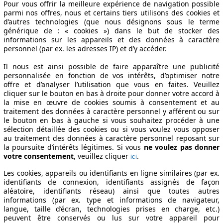
riode de fabrication
Puissance
Ø Consommation
Pour vous offrir la meilleure expérience de navigation possible
parmi nos offres, nous et certains tiers utilisons des cookies et
d’autres technologies (que nous désignons sous le terme
générique de : « cookies ») dans le but de stocker des
informations sur les appareils et des données à caractère
14/01 - 2016/02
55 KW (75 PS)
4.8 l/100km
personnel (par ex. les adresses IP) et d’y accéder.
14/01 - 2016/02
55 KW (75 PS)
4.8 l/100km
Il nous est ainsi possible de faire apparaître une publicité
personnalisée en fonction de vos intérêts, d’optimiser notre
Spécifications techniques
offre et d’analyser l’utilisation que vous en faites. Veuillez
cliquer sur le bouton en bas à droite pour donner votre accord à
la mise en œuvre de cookies soumis à consentement et au
traitement des données à caractère personnel y afférent ou sur
le bouton en bas à gauche si vous souhaitez procéder à une
sélection détaillée des cookies ou si vous voulez vous opposer
au traitement des données à caractère personnel reposant sur
la poursuite d’intérêts légitimes. Si vous
ne voulez pas donner
votre consentement
, veuillez cliquer
.
ici
Les cookies, appareils ou identifiants en ligne similaires (par ex.
identifiants de connexion, identifiants assignés de façon
aléatoire, identifiants réseau) ainsi que toutes autres
informations (par ex. type et informations de navigateur,
langue, taille d’écran, technologies prises en charge, etc.)
peuvent être conservés ou lus sur votre appareil pour