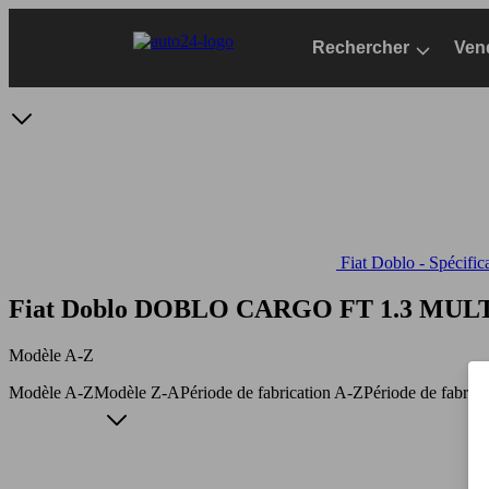
Passer
au
Rechercher
Ven
contenu
principal
Fiat Doblo - Spécific
Fiat Doblo DOBLO CARGO FT 1.3 MUL
Modèle A-Z
Modèle A-Z
Modèle Z-A
Période de fabrication A-Z
Période de fabric