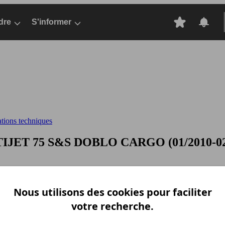
dre
S'informer
ations techniques
TIJET 75 S&S
DOBLO CARGO (01/2010-02/201
ation Z-A
Puissance A-Z
Puissance Z-A
Ø Consommation A-Z
Ø Consom
Nous utilisons des cookies pour faciliter
votre recherche.