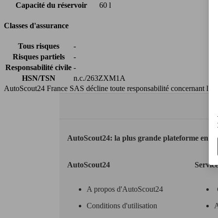
Capacité du réservoir
60 l
Classes d'assurance
Tous risques
-
Risques partiels
-
Responsabilité civile
-
HSN/TSN
n.c./263ZXM1A
AutoScout24 France SAS décline toute responsabilité concernant l''exa
AutoScout24: la plus grande plateforme en li
AutoScout24
Servic
A propos d'AutoScout24
Conditions d'utilisation
A