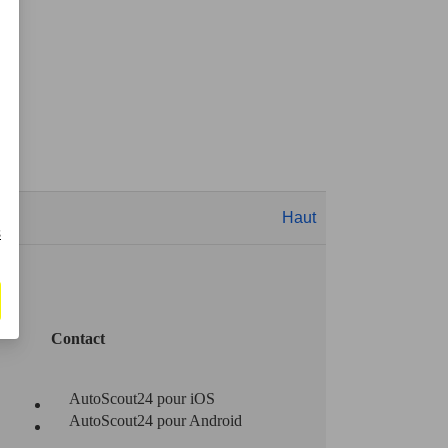
Haut
s
Contact
AutoScout24 pour iOS
AutoScout24 pour Android