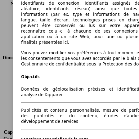
identifiants de connexion, identifiants assignés 
Nombre de vitesses
6
aléatoire, identifiants réseau) ainsi que toutes
Couple
206 nm
informations (par ex. type et informations de nav
Cylindrée
1368 ccm
langue, taille d’écran, technologies prises en charg
Carburant
Autres
peuvent être conservés ou lus sur votre appare
reconnaître celui-ci à chacune de ses connexion
Cylindres
4
application ou à un site Web, pour une ou plusie
Transmission
Boîte manuelle
finalités présentées ici.
Type de traction
Traction avant
Vous pouvez modifier vos préférences à tout moment et
Dimensions
les consentements que vous avez accordés par le biais 
Gestionnaire de confidentialité sous la Protection des d
Longueur
4406 mm
Objectifs
Hauteur
1845 mm
Largeur
1832 mm
Données de géolocalisation précises et identifica
Empattement
2755 mm
analyse de l’appareil
Poids maximum
2443 kg
Charge maximale
980 kg
Publicités et contenu personnalisés, mesure de per
Portes
4
des publicités et du contenu, études d’audi
Sièges
2
développement de services
Charge sur toit
-
Capacité de remorquage (sans freins)
-
Capacité de remorquage (avec freins)
1000 kg