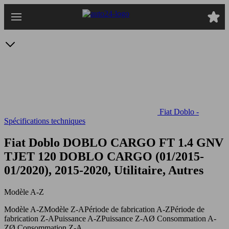
Passer
au
contenu
principal
Fiat Doblo -
Spécifications techniques
Fiat Doblo DOBLO CARGO FT 1.4 GNV
TJET 120
DOBLO CARGO (01/2015-
01/2020), 2015-2020, Utilitaire, Autres
Modèle A-Z
Modèle A-Z
Modèle Z-A
Période de fabrication A-Z
Période de
fabrication Z-A
Puissance A-Z
Puissance Z-A
Ø Consommation A-
Z
Ø Consommation Z-A