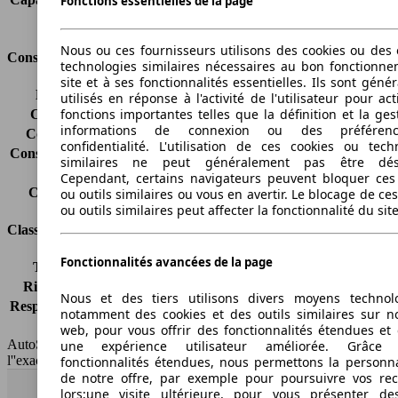
Fonctions essentielles de la page
Volume du coffre
-
Nous ou ces fournisseurs utilisons des cookies ou des o
Consommation
technologies similaires nécessaires au bon fonctionn
site et à ses fonctionnalités essentielles. Ils sont gén
Émissions de CO2*
173 g/km (komb.)
utilisés en réponse à l'activité de l'utilisateur pour ac
fonctions importantes telles que la définition et la ges
Consommation (ville)
9.7 l/100km
informations de connexion ou des préféren
Consommation (route)
6.1 l/100km
confidentialité. L'utilisation de ces cookies ou tech
Consommation (combinée)*
7.4 l/100km
similaires ne peut généralement pas être désa
Classe d'émissions
Euro 6
Cependant, certains navigateurs peuvent bloquer ces
Capacité du réservoir
60 l
ou outils similaires ou vous en avertir. Le blocage de ce
ou outils similaires peut affecter la fonctionnalité du sit
Classes d'assurance
Fonctionnalités avancées de la page
Tous risques
-
Risques partiels
-
Nous et des tiers utilisons divers moyens technol
Responsabilité civile
-
notamment des cookies et des outils similaires sur no
HSN/TSN
n.c./263WXG1B
web, pour vous offrir des fonctionnalités étendues et 
AutoScout24 France SAS décline toute responsabilité concernant
une expérience utilisateur améliorée. Grâc
l''exactitude des indications fournies.
fonctionnalités étendues, nous permettons la personna
de notre offre, par exemple pour poursuivre vos re
Haut
lors;une visite ultérieure, pour vous présenter de