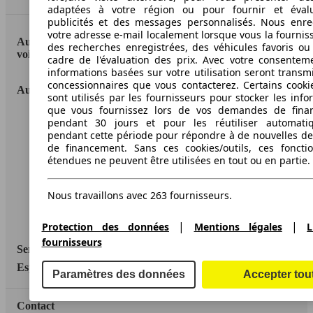
adaptées à votre région ou pour fournir et éval
publicités et des messages personnalisés. Nous enre
votre adresse e-mail localement lorsque vous la fournis
AutoScout24: la plus grande plateforme en ligne de
des recherches enregistrées, des véhicules favoris ou
voitures en Europe
cadre de l'évaluation des prix. Avec votre consentem
informations basées sur votre utilisation seront transm
concessionnaires que vous contacterez. Certains cookie
AutoScout24
sont utilisés par les fournisseurs pour stocker les info
que vous fournissez lors de vos demandes de fina
pendant 30 jours et pour les réutiliser automati
A propos d'AutoScout24
pendant cette période pour répondre à de nouvelles 
Conditions d'utilisation
de financement. Sans ces cookies/outils, ces fonctio
étendues ne peuvent être utilisées en tout ou en partie.
Informations légales
Protection des données
Nous travaillons avec 263 fournisseurs.
Accessibility Statement
|
|
Protection des données
Mentions légales
L
fournisseurs
Service
Espace Pro
Paramètres des données
Accepter tou
Contact