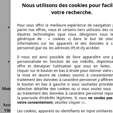
Autres
Nous utilisons des cookies pour facil
Carburant
votre recherche.
Pour vous offrir la meilleure expérience de navigation 
parmi nos offres, nous et certains tiers utilisons des c
d’autres technologies (que nous désignons sous l
173 g/km
générique de : « cookies ») dans le but de stoc
informations sur les appareils et des données à c
Émissions de CO2 (combinées)*
personnel (par ex. les adresses IP) et d’y accéder.
Il nous est ainsi possible de faire apparaître une p
personnalisée en fonction de vos intérêts, d’optimis
offre et d’analyser l’utilisation que vous en faites. 
Ø 7.4 l/100km
cliquer sur le bouton en bas à droite pour donner votre 
la mise en œuvre de cookies soumis à consentemen
Consommation
traitement des données à caractère personnel y afféren
le bouton en bas à gauche si vous souhaitez procéd
sélection détaillée des cookies ou si vous voulez vous
Moteur et Puissance
au traitement des données à caractère personnel repo
la poursuite d’intérêts légitimes. Si vous
ne voulez pa
KW (CH)
88 kW (120 PS)
votre consentement
, veuillez cliquer
.
ici
Accélération (0-100 km/h)
-
Vitesse maximale (km/h)
172 km/h
Les cookies, appareils ou identifiants en ligne similaires