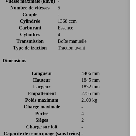
Vitesse maximale (km/h)
-
Nombre de vitesses
5
Couple
-
Cylindrée
1368 ccm
Carburant
Essence
Cylindres
4
Transmission
Boîte manuelle
Type de traction
Traction avant
Dimensions
Longueur
4406 mm
Hauteur
1845 mm
Largeur
1832 mm
Empattement
2755 mm
Poids maximum
2100 kg
Charge maximale
-
Portes
4
Sièges
2
Charge sur toit
-
Capacité de remorquage (sans freins)
-