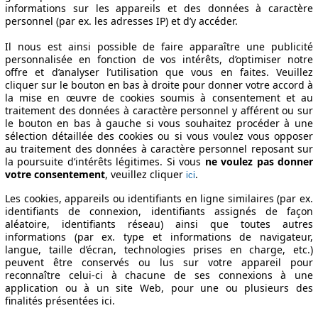
e de fabrication
Puissance
Ø Consommation
informations sur les appareils et des données à caractère
personnel (par ex. les adresses IP) et d’y accéder.
Il nous est ainsi possible de faire apparaître une publicité
personnalisée en fonction de vos intérêts, d’optimiser notre
7 - 2020/01
88 KW (120 PS)
offre et d’analyser l’utilisation que vous en faites. Veuillez
7 - 2020/01
88 KW (120 PS)
cliquer sur le bouton en bas à droite pour donner votre accord à
7 - 2020/01
88 KW (120 PS)
la mise en œuvre de cookies soumis à consentement et au
traitement des données à caractère personnel y afférent ou sur
7 - 2020/01
88 KW (120 PS)
le bouton en bas à gauche si vous souhaitez procéder à une
sélection détaillée des cookies ou si vous voulez vous opposer
ifications techniques
au traitement des données à caractère personnel reposant sur
la poursuite d’intérêts légitimes. Si vous
ne voulez pas donner
votre consentement
, veuillez cliquer
.
ici
Les cookies, appareils ou identifiants en ligne similaires (par ex.
identifiants de connexion, identifiants assignés de façon
aléatoire, identifiants réseau) ainsi que toutes autres
informations (par ex. type et informations de navigateur,
langue, taille d’écran, technologies prises en charge, etc.)
peuvent être conservés ou lus sur votre appareil pour
reconnaître celui-ci à chacune de ses connexions à une
application ou à un site Web, pour une ou plusieurs des
finalités présentées ici.