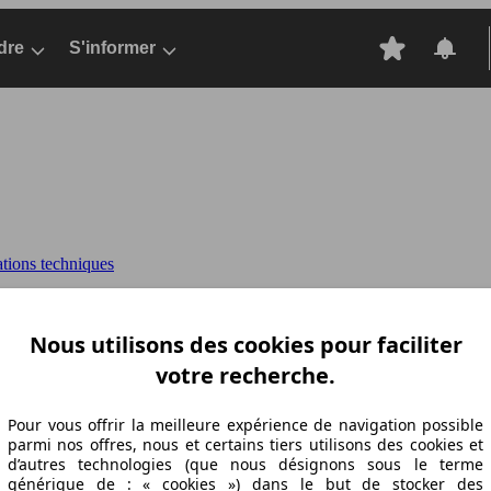
dre
S'informer
ations techniques
-JET 120
DOBLO CARGO (07/2019-07/2022), 2
Nous utilisons des cookies pour faciliter
votre recherche.
ation Z-A
Puissance A-Z
Puissance Z-A
Ø Consommation A-Z
Ø Consom
Pour vous offrir la meilleure expérience de navigation possible
parmi nos offres, nous et certains tiers utilisons des cookies et
d’autres technologies (que nous désignons sous le terme
générique de : « cookies ») dans le but de stocker des