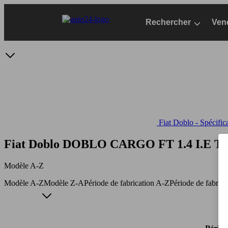
Passer
au
Rechercher
Ven
contenu
principal
Fiat Doblo - Spécific
Fiat Doblo DOBLO CARGO FT 1.4 I.E T
Modèle A-Z
Modèle A-Z
Modèle Z-A
Période de fabrication A-Z
Période de fabric