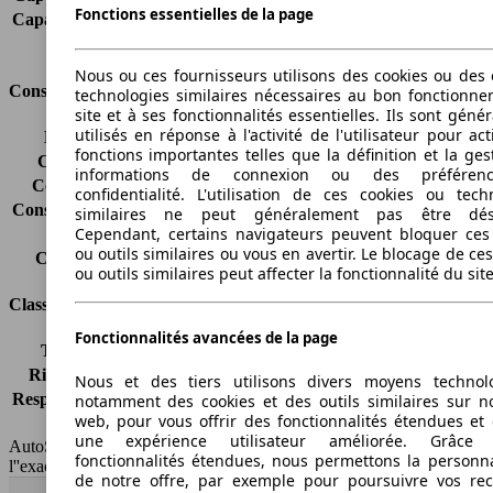
Fonctions essentielles de la page
Capacité de remorquage (avec freins)
1000 kg
Volume du coffre
-
Nous ou ces fournisseurs utilisons des cookies ou des o
Consommation
technologies similaires nécessaires au bon fonctionn
site et à ses fonctionnalités essentielles. Ils sont gén
utilisés en réponse à l'activité de l'utilisateur pour ac
Émissions de CO2*
169 g/km (komb.)
fonctions importantes telles que la définition et la ges
Consommation (ville)
9.9 l/100km
informations de connexion ou des préféren
Consommation (route)
5.8 l/100km
confidentialité. L'utilisation de ces cookies ou tech
Consommation (combinée)*
7.3 l/100km
similaires ne peut généralement pas être désa
Cependant, certains navigateurs peuvent bloquer ces
Classe d'émissions
Euro 6
ou outils similaires ou vous en avertir. Le blocage de ce
Capacité du réservoir
60 l
ou outils similaires peut affecter la fonctionnalité du sit
Classes d'assurance
Fonctionnalités avancées de la page
Tous risques
-
Risques partiels
-
Nous et des tiers utilisons divers moyens technol
Responsabilité civile
-
notamment des cookies et des outils similaires sur no
web, pour vous offrir des fonctionnalités étendues et 
HSN/TSN
n.c./263WXA1A
une expérience utilisateur améliorée. Grâc
AutoScout24 France SAS décline toute responsabilité concernant
fonctionnalités étendues, nous permettons la personna
l''exactitude des indications fournies.
de notre offre, par exemple pour poursuivre vos re