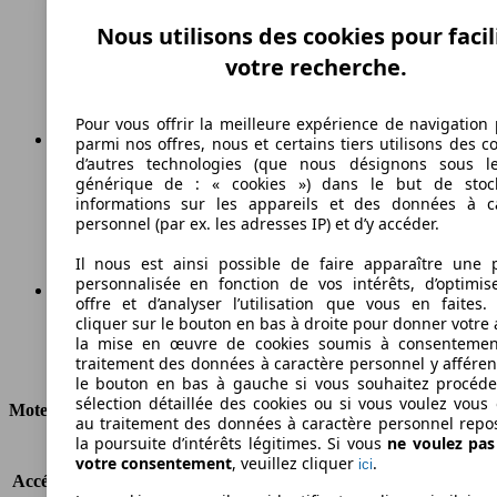
Essence
Nous utilisons des cookies pour facil
votre recherche.
Carburant
Pour vous offrir la meilleure expérience de navigation 
parmi nos offres, nous et certains tiers utilisons des c
d’autres technologies (que nous désignons sous l
169 g/km
générique de : « cookies ») dans le but de stoc
informations sur les appareils et des données à c
Émissions de CO2 (combinées)*
personnel (par ex. les adresses IP) et d’y accéder.
Il nous est ainsi possible de faire apparaître une p
personnalisée en fonction de vos intérêts, d’optimis
offre et d’analyser l’utilisation que vous en faites. 
cliquer sur le bouton en bas à droite pour donner votre 
Ø 7.3 l/100km
la mise en œuvre de cookies soumis à consentemen
traitement des données à caractère personnel y afféren
Consommation
le bouton en bas à gauche si vous souhaitez procéd
sélection détaillée des cookies ou si vous voulez vous
Moteur et Puissance
au traitement des données à caractère personnel repo
la poursuite d’intérêts légitimes. Si vous
ne voulez pa
KW (CH)
70 kW (95 PS)
votre consentement
, veuillez cliquer
.
ici
Accélération (0-100 km/h)
-