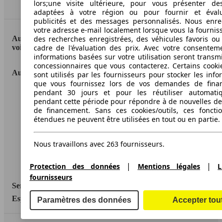
lors;une visite ultérieure, pour vous présenter de
Haut
adaptées à votre région ou pour fournir et éval
publicités et des messages personnalisés. Nous enre
votre adresse e-mail localement lorsque vous la fournis
AutoScout24: la plus grande plateforme en ligne de
des recherches enregistrées, des véhicules favoris ou
voitures en Europe
cadre de l'évaluation des prix. Avec votre consentem
informations basées sur votre utilisation seront transm
concessionnaires que vous contacterez. Certains cookie
AutoScout24
sont utilisés par les fournisseurs pour stocker les info
que vous fournissez lors de vos demandes de fina
pendant 30 jours et pour les réutiliser automati
A propos d'AutoScout24
pendant cette période pour répondre à de nouvelles 
de financement. Sans ces cookies/outils, ces fonctio
Conditions d'utilisation
étendues ne peuvent être utilisées en tout ou en partie.
Informations légales
Nous travaillons avec 263 fournisseurs.
Protection des données
Accessibility Statement
|
|
Protection des données
Mentions légales
L
fournisseurs
Service
Espace Pro
Paramètres des données
Accepter tou