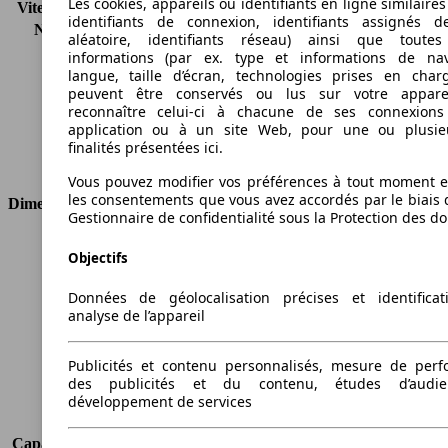
Les cookies, appareils ou identifiants en ligne similaires
Vitesse maximale (km/h)
161 km/h
identifiants de connexion, identifiants assignés 
Nombre de vitesses
5
aléatoire, identifiants réseau) ainsi que toutes
Couple
127 nm
informations (par ex. type et informations de nav
Cylindrée
1368 ccm
langue, taille d’écran, technologies prises en charg
peuvent être conservés ou lus sur votre appare
Carburant
Essence
reconnaître celui-ci à chacune de ses connexion
Cylindres
4
application ou à un site Web, pour une ou plusie
Transmission
Boîte manuelle
finalités présentées ici.
Type de traction
Traction avant
Vous pouvez modifier vos préférences à tout moment et
les consentements que vous avez accordés par le biais 
Dimensions
Gestionnaire de confidentialité sous la Protection des d
Longueur
4406 mm
Objectifs
Hauteur
1845 mm
Largeur
1832 mm
Données de géolocalisation précises et identifica
Empattement
2755 mm
analyse de l’appareil
Poids maximum
2030 kg
Charge maximale
750 kg
Publicités et contenu personnalisés, mesure de per
Portes
4
des publicités et du contenu, études d’audi
Sièges
2
développement de services
Charge sur toit
-
Capacité de remorquage (sans freins)
-