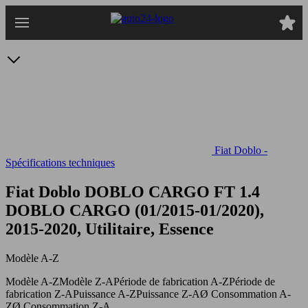
Passer
au
contenu
principal
Fiat Doblo -
Spécifications techniques
Fiat Doblo DOBLO CARGO FT 1.4
DOBLO CARGO (01/2015-01/2020),
2015-2020, Utilitaire, Essence
Modèle A-Z
Modèle A-Z
Modèle Z-A
Période de fabrication A-Z
Période de
fabrication Z-A
Puissance A-Z
Puissance Z-A
Ø Consommation A-
Z
Ø Consommation Z-A