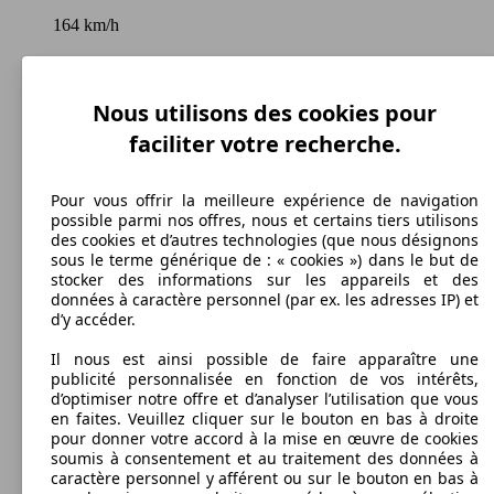
164 km/h
Vitesse maximale
Nous utilisons des cookies pour
faciliter votre recherche.
Diesel
Carburant
Pour vous offrir la meilleure expérience de navigation
possible parmi nos offres, nous et certains tiers utilisons
des cookies et d’autres technologies (que nous désignons
sous le terme générique de : « cookies ») dans le but de
stocker des informations sur les appareils et des
données à caractère personnel (par ex. les adresses IP) et
137 g/km
d’y accéder.
Émissions de CO2 (combinées)*
Il nous est ainsi possible de faire apparaître une
publicité personnalisée en fonction de vos intérêts,
d’optimiser notre offre et d’analyser l’utilisation que vous
en faites. Veuillez cliquer sur le bouton en bas à droite
pour donner votre accord à la mise en œuvre de cookies
soumis à consentement et au traitement des données à
Ø 5.2 l/100km
caractère personnel y afférent ou sur le bouton en bas à