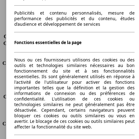
Poids maximum
2060 kg
Charge maximale
750 kg
Publicités et contenu personnalisés, mesure de
Portes
4
performance des publicités et du contenu, études
Sièges
2
d’audience et développement de services
Charge sur toit
-
Capacité de remorquage (sans freins)
-
Fonctions essentielles de la page
Capacité de remorquage (avec freins)
1000 kg
Volume du coffre
-
Nous ou ces fournisseurs utilisons des cookies ou des
Consommation
outils et technologies similaires nécessaires au bon
fonctionnement du site et à ses fonctionnalités
essentielles. Ils sont généralement utilisés en réponse à
Émissions de CO2*
137 g/km (komb.)
l'activité de l'utilisateur pour activer des fonctions
Consommation (ville)
-
importantes telles que la définition et la gestion des
Consommation (route)
-
informations de connexion ou des préférences de
Consommation (combinée)*
5.2 l/100km
confidentialité. L'utilisation de ces cookies ou
Classe d'émissions
Euro 5
technologies similaires ne peut généralement pas être
désactivée. Cependant, certains navigateurs peuvent
Capacité du réservoir
60 l
bloquer ces cookies ou outils similaires ou vous en
avertir. Le blocage de ces cookies ou outils similaires peut
Classes d'assurance
affecter la fonctionnalité du site web.
Tous risques
-