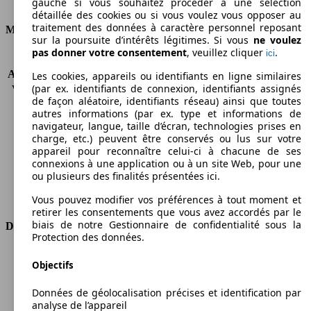
gauche si vous souhaitez procéder à une sélection
Consommation
détaillée des cookies ou si vous voulez vous opposer au
traitement des données à caractère personnel reposant
Moteur et Puissance
sur la poursuite d’intérêts légitimes. Si vous
ne voulez
pas donner votre consentement
, veuillez cliquer
.
ici
KW (CH)
77 kW (105 PS)
Accélération (0-100 km/h)
-
Les cookies, appareils ou identifiants en ligne similaires
(par ex. identifiants de connexion, identifiants assignés
Vitesse maximale (km/h)
164 km/h
de façon aléatoire, identifiants réseau) ainsi que toutes
Nombre de vitesses
6
autres informations (par ex. type et informations de
Couple
290 nm
navigateur, langue, taille d’écran, technologies prises en
Cylindrée
1598 ccm
charge, etc.) peuvent être conservés ou lus sur votre
appareil pour reconnaître celui-ci à chacune de ses
Carburant
Diesel
connexions à une application ou à un site Web, pour une
Cylindres
4
ou plusieurs des finalités présentées ici.
Transmission
Boîte manuelle
Type de traction
Traction avant
Vous pouvez modifier vos préférences à tout moment et
retirer les consentements que vous avez accordés par le
biais de notre Gestionnaire de confidentialité sous la
Dimensions
Protection des données.
Longueur
4390 mm
Objectifs
Hauteur
1845 mm
Largeur
1832 mm
Données de géolocalisation précises et identification par
Empattement
2755 mm
analyse de l’appareil