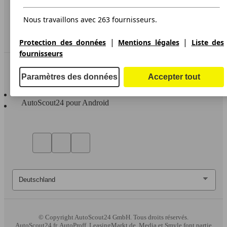
Accessibility Statement
Nous travaillons avec 263 fournisseurs.
Service
Espace Pro
|
|
Protection des données
Mentions légales
Liste des
fournisseurs
Contact
Paramètres des données
Accepter tout
AutoScout24 pour iOS
AutoScout24 pour Android
© Copyright
AutoScout24 GmbH. Tous droits réservés.
AutoScout24.fr, AutoProff, LeasingMarkt.de, Media et Smyle font partie