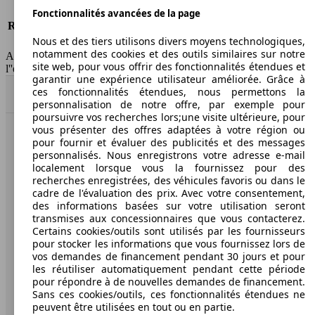
Risques partiels
-
Fonctionnalités avancées de la page
Responsabilité civile
-
Nous et des tiers utilisons divers moyens technologiques,
HSN/TSN
n.c./263ZXD1B
notamment des cookies et des outils similaires sur notre
AutoScout24 France SAS décline toute responsabilité concernant
site web, pour vous offrir des fonctionnalités étendues et
l''exactitude des indications fournies.
garantir une expérience utilisateur améliorée. Grâce à
ces fonctionnalités étendues, nous permettons la
Haut
personnalisation de notre offre, par exemple pour
poursuivre vos recherches lors;une visite ultérieure, pour
vous présenter des offres adaptées à votre région ou
AutoScout24: la plus grande plateforme en ligne de
pour fournir et évaluer des publicités et des messages
voitures en Europe
personnalisés. Nous enregistrons votre adresse e-mail
localement lorsque vous la fournissez pour des
recherches enregistrées, des véhicules favoris ou dans le
AutoScout24
cadre de l'évaluation des prix. Avec votre consentement,
des informations basées sur votre utilisation seront
transmises aux concessionnaires que vous contacterez.
A propos d'AutoScout24
Certains cookies/outils sont utilisés par les fournisseurs
pour stocker les informations que vous fournissez lors de
Conditions d'utilisation
vos demandes de financement pendant 30 jours et pour
les réutiliser automatiquement pendant cette période
Informations légales
pour répondre à de nouvelles demandes de financement.
Protection des données
Sans ces cookies/outils, ces fonctionnalités étendues ne
peuvent être utilisées en tout ou en partie.