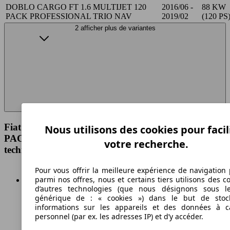
DOBLO CARGO FT 1.6 MULTIJET 120
2016/06 -
88 KW
PACK PROFESSIONAL TRIO NAV
2019/02
(120 PS
2 afficher plus de variantes
Fiat DOBLO CARGO FT 1.6 MULTIJET 120
Nous utilisons des cookies pour facil
PACK PROFESSIONAL NAV Spécifications
votre recherche.
techniques
Pour vous offrir la meilleure expérience de navigation 
parmi nos offres, nous et certains tiers utilisons des c
d’autres technologies (que nous désignons sous l
générique de : « cookies ») dans le but de stoc
Diesel
informations sur les appareils et des données à c
Carburant
personnel (par ex. les adresses IP) et d’y accéder.