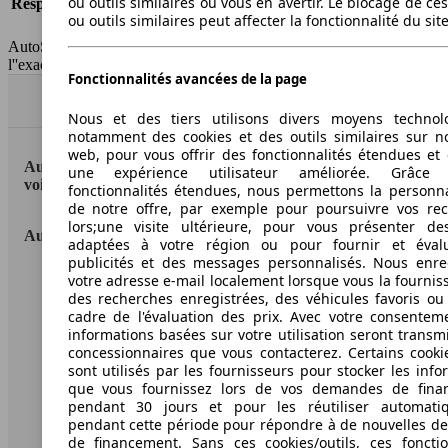
ou outils similaires ou vous en avertir. Le blocage de ce
Responsabilité civile
-
ou outils similaires peut affecter la fonctionnalité du sit
HSN/TSN
n.c./n.c.
AutoScout24 France SAS décline toute responsabilité concernant
l''exactitude des indications fournies.
Fonctionnalités avancées de la page
Haut
Nous et des tiers utilisons divers moyens technol
notamment des cookies et des outils similaires sur no
web, pour vous offrir des fonctionnalités étendues et 
AutoScout24: la plus grande plateforme en ligne de
une expérience utilisateur améliorée. Grâc
voitures en Europe
fonctionnalités étendues, nous permettons la personna
de notre offre, par exemple pour poursuivre vos re
lors;une visite ultérieure, pour vous présenter de
AutoScout24
adaptées à votre région ou pour fournir et éval
publicités et des messages personnalisés. Nous enre
votre adresse e-mail localement lorsque vous la fournis
A propos d'AutoScout24
des recherches enregistrées, des véhicules favoris ou
Conditions d'utilisation
cadre de l'évaluation des prix. Avec votre consentem
informations basées sur votre utilisation seront transm
Informations légales
concessionnaires que vous contacterez. Certains cookie
sont utilisés par les fournisseurs pour stocker les info
Protection des données
que vous fournissez lors de vos demandes de fina
pendant 30 jours et pour les réutiliser automati
Accessibility Statement
pendant cette période pour répondre à de nouvelles 
de financement. Sans ces cookies/outils, ces fonctio