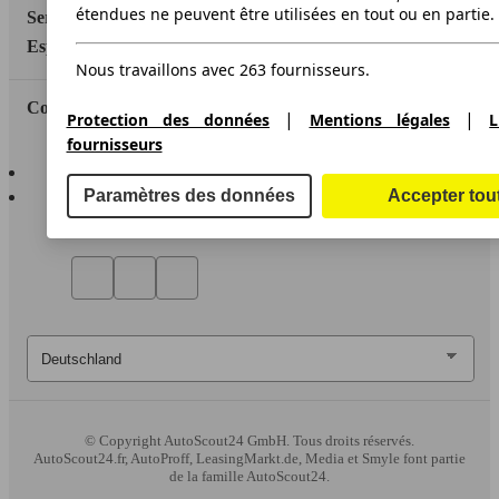
étendues ne peuvent être utilisées en tout ou en partie.
Service
Espace Pro
Nous travaillons avec 263 fournisseurs.
Contact
|
|
Protection des données
Mentions légales
L
fournisseurs
AutoScout24 pour iOS
AutoScout24 pour Android
Paramètres des données
Accepter tou
© Copyright
AutoScout24 GmbH. Tous droits réservés.
AutoScout24.fr, AutoProff, LeasingMarkt.de, Media et Smyle font partie
de la famille AutoScout24.