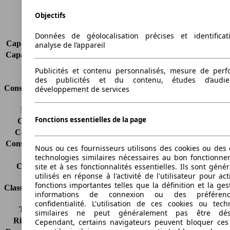
Portes
4
Objectifs
Sièges
2
Charge sur toit
-
Données de géolocalisation précises et identifica
Capacité de remorquage (sans freins)
-
analyse de l’appareil
Capacité de remorquage (avec freins)
-
Volume du coffre
-
Publicités et contenu personnalisés, mesure de per
des publicités et du contenu, études d’audi
Consommation
développement de services
Émissions de CO2*
-
Fonctions essentielles de la page
Consommation (ville)
-
Consommation (route)
-
Consommation (combinée)*
-
Nous ou ces fournisseurs utilisons des cookies ou des o
Classe d'émissions
Euro 6
technologies similaires nécessaires au bon fonctionn
site et à ses fonctionnalités essentielles. Ils sont gén
Capacité du réservoir
60 l
utilisés en réponse à l'activité de l'utilisateur pour ac
fonctions importantes telles que la définition et la ges
Classes d'assurance
informations de connexion ou des préféren
confidentialité. L'utilisation de ces cookies ou tech
Tous risques
-
similaires ne peut généralement pas être désa
Risques partiels
-
Cependant, certains navigateurs peuvent bloquer ces