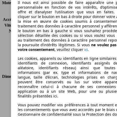
Il nous est ainsi possible de faire apparaître une p
Moteur et Puissance
personnalisée en fonction de vos intérêts, d’optimis
offre et d’analyser l’utilisation que vous en faites. 
KW (CH)
88 kW (120 PS)
cliquer sur le bouton en bas à droite pour donner votre 
Accélération (0-100 km/h)
-
la mise en œuvre de cookies soumis à consentemen
Vitesse maximale (km/h)
-
traitement des données à caractère personnel y afféren
le bouton en bas à gauche si vous souhaitez procéd
Nombre de vitesses
6
sélection détaillée des cookies ou si vous voulez vous
Couple
-
au traitement des données à caractère personnel repo
Cylindrée
1598 ccm
la poursuite d’intérêts légitimes. Si vous
ne voulez pa
Carburant
Diesel
votre consentement
, veuillez cliquer
.
ici
Cylindres
4
Les cookies, appareils ou identifiants en ligne similaires
Transmission
Boîte manuelle
identifiants de connexion, identifiants assignés 
Type de traction
Traction avant
aléatoire, identifiants réseau) ainsi que toutes
informations (par ex. type et informations de nav
Dimensions
langue, taille d’écran, technologies prises en charg
peuvent être conservés ou lus sur votre appare
reconnaître celui-ci à chacune de ses connexion
Longueur
4406 mm
application ou à un site Web, pour une ou plusie
Hauteur
1845 mm
finalités présentées ici.
Largeur
1832 mm
Vous pouvez modifier vos préférences à tout moment et
Empattement
2755 mm
les consentements que vous avez accordés par le biais 
Poids maximum
2100 kg
Gestionnaire de confidentialité sous la Protection des d
Charge maximale
-