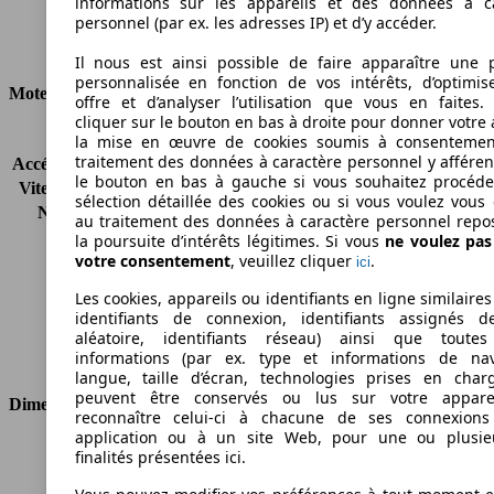
informations sur les appareils et des données à c
Ø 5.0 l/100km
personnel (par ex. les adresses IP) et d’y accéder.
Consommation
Il nous est ainsi possible de faire apparaître une p
personnalisée en fonction de vos intérêts, d’optimis
Moteur et Puissance
offre et d’analyser l’utilisation que vous en faites. 
cliquer sur le bouton en bas à droite pour donner votre 
KW (CH)
66 kW (90 PS)
la mise en œuvre de cookies soumis à consentemen
traitement des données à caractère personnel y afféren
Accélération (0-100 km/h)
-
le bouton en bas à gauche si vous souhaitez procéd
Vitesse maximale (km/h)
158 km/h
sélection détaillée des cookies ou si vous voulez vous
Nombre de vitesses
5
au traitement des données à caractère personnel repo
Couple
200 nm
la poursuite d’intérêts légitimes. Si vous
ne voulez pa
votre consentement
, veuillez cliquer
.
Cylindrée
1598 ccm
ici
Carburant
Diesel
Les cookies, appareils ou identifiants en ligne similaires
Cylindres
4
identifiants de connexion, identifiants assignés 
Transmission
Semi-automatique
aléatoire, identifiants réseau) ainsi que toutes
informations (par ex. type et informations de nav
Type de traction
Traction avant
langue, taille d’écran, technologies prises en charg
peuvent être conservés ou lus sur votre appare
Dimensions
reconnaître celui-ci à chacune de ses connexion
application ou à un site Web, pour une ou plusie
Longueur
4406 mm
finalités présentées ici.
Hauteur
1845 mm