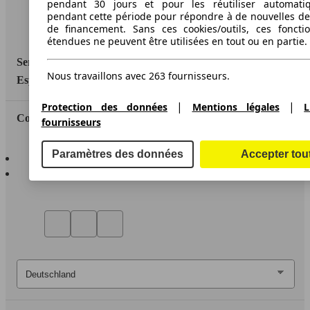
pendant 30 jours et pour les réutiliser automati
Protection des données
pendant cette période pour répondre à de nouvelles 
de financement. Sans ces cookies/outils, ces fonctio
Accessibility Statement
étendues ne peuvent être utilisées en tout ou en partie.
Service
Nous travaillons avec 263 fournisseurs.
Espace Pro
|
|
Protection des données
Mentions légales
L
Contact
fournisseurs
AutoScout24 pour iOS
Paramètres des données
Accepter tou
AutoScout24 pour Android