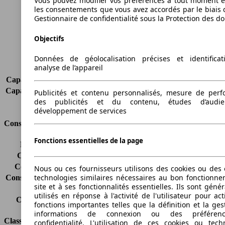
Vous pouvez modifier vos préférences à tout moment et
Largeur
1832 mm
les consentements que vous avez accordés par le biais 
Empattement
2755 mm
Gestionnaire de confidentialité sous la Protection des d
Poids maximum
2070 kg
Charge maximale
750 kg
Objectifs
Portes
4
Sièges
2
Données de géolocalisation précises et identifica
analyse de l’appareil
Charge sur toit
-
Capacité de remorquage (sans freins)
-
Capacité de remorquage (avec freins)
1000 kg
Publicités et contenu personnalisés, mesure de per
des publicités et du contenu, études d’audi
Volume du coffre
-
développement de services
Consommation
Fonctions essentielles de la page
Émissions de CO2*
133 g/km (komb.)
Consommation (ville)
6.5 l/100km
Consommation (route)
4.2 l/100km
Nous ou ces fournisseurs utilisons des cookies ou des o
technologies similaires nécessaires au bon fonctionn
Consommation (combinée)*
5.0 l/100km
site et à ses fonctionnalités essentielles. Ils sont gén
Classe d'émissions
Euro 5
utilisés en réponse à l'activité de l'utilisateur pour ac
Capacité du réservoir
60 l
fonctions importantes telles que la définition et la ges
informations de connexion ou des préféren
Classes d'assurance
confidentialité. L'utilisation de ces cookies ou tech