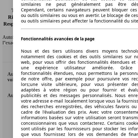
similaires ne peut généralement pas être désa
Cependant, certains navigateurs peuvent bloquer ces
Tous risques
-
ou outils similaires ou vous en avertir. Le blocage de ce
Risques partiels
-
ou outils similaires peut affecter la fonctionnalité du sit
Responsabilité civile
-
HSN/TSN
n.c./263ZXL11
AutoScout24 France SAS décline toute responsabilité concernant
Fonctionnalités avancées de la page
l''exactitude des indications fournies.
Nous et des tiers utilisons divers moyens technol
Haut
notamment des cookies et des outils similaires sur no
web, pour vous offrir des fonctionnalités étendues et 
une expérience utilisateur améliorée. Grâc
fonctionnalités étendues, nous permettons la personna
AutoScout24: la plus grande plateforme en ligne de
de notre offre, par exemple pour poursuivre vos re
voitures en Europe
lors;une visite ultérieure, pour vous présenter de
adaptées à votre région ou pour fournir et éval
publicités et des messages personnalisés. Nous enre
AutoScout24
votre adresse e-mail localement lorsque vous la fournis
des recherches enregistrées, des véhicules favoris ou
A propos d'AutoScout24
cadre de l'évaluation des prix. Avec votre consentem
informations basées sur votre utilisation seront transm
Conditions d'utilisation
concessionnaires que vous contacterez. Certains cookie
sont utilisés par les fournisseurs pour stocker les info
Informations légales
que vous fournissez lors de vos demandes de fina