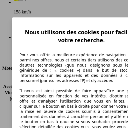
158 km/h
Vitesse maximale
Nous utilisons des cookies pour facil
votre recherche.
Diesel
Pour vous offrir la meilleure expérience de navigation 
Carburant
parmi nos offres, nous et certains tiers utilisons des c
d’autres technologies (que nous désignons sous l
Moteur et Puissance
générique de : « cookies ») dans le but de stoc
informations sur les appareils et des données à c
KW (CH)
66 kW (90 PS)
personnel (par ex. les adresses IP) et d’y accéder.
Accélération (0-100 km/h)
-
Il nous est ainsi possible de faire apparaître une p
Vitesse maximale (km/h)
158 km/h
personnalisée en fonction de vos intérêts, d’optimis
Nombre de vitesses
5
offre et d’analyser l’utilisation que vous en faites. 
Couple
200 nm
cliquer sur le bouton en bas à droite pour donner votre 
la mise en œuvre de cookies soumis à consentemen
Cylindrée
1248 ccm
traitement des données à caractère personnel y afféren
Carburant
Diesel
le bouton en bas à gauche si vous souhaitez procéd
Cylindres
4
sélection détaillée des cookies ou si vous voulez vous