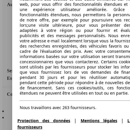
web, pour vous offrir des fonctionnalités étendues et 
AutoScout24
une expérience utilisateur améliorée. Grâc
fonctionnalités étendues, nous permettons la personna
A propos d'AutoScout24
de notre offre, par exemple pour poursuivre vos re
lors;une visite ultérieure, pour vous présenter de
Conditions d'utilisation
adaptées à votre région ou pour fournir et éval
publicités et des messages personnalisés. Nous enre
Informations légales
votre adresse e-mail localement lorsque vous la fournis
des recherches enregistrées, des véhicules favoris ou
Protection des données
cadre de l'évaluation des prix. Avec votre consentem
informations basées sur votre utilisation seront transm
Accessibility Statement
concessionnaires que vous contacterez. Certains cookie
sont utilisés par les fournisseurs pour stocker les info
Service
que vous fournissez lors de vos demandes de fina
pendant 30 jours et pour les réutiliser automati
Espace Pro
pendant cette période pour répondre à de nouvelles 
de financement. Sans ces cookies/outils, ces fonctio
étendues ne peuvent être utilisées en tout ou en partie.
Contact
Nous travaillons avec 263 fournisseurs.
AutoScout24 pour iOS
AutoScout24 pour Android
|
|
Protection des données
Mentions légales
L
fournisseurs