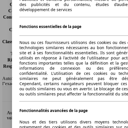
des publicités et du contenu, études d’audi
Consommation (ville)
-
développement de services
Consommation (route)
-
Consommation (combinée)*
-
Classe d'émissions
Euro 5
Fonctions essentielles de la page
Capacité du réservoir
60 l
Classes d'assurance
Nous ou ces fournisseurs utilisons des cookies ou des o
technologies similaires nécessaires au bon fonctionn
site et à ses fonctionnalités essentielles. Ils sont gén
Tous risques
-
utilisés en réponse à l'activité de l'utilisateur pour ac
Risques partiels
-
fonctions importantes telles que la définition et la ges
Responsabilité civile
-
informations de connexion ou des préféren
HSN/TSN
n.c./263WXC1AA
confidentialité. L'utilisation de ces cookies ou tech
similaires ne peut généralement pas être désa
AutoScout24 France SAS décline toute responsabilité concernant
Cependant, certains navigateurs peuvent bloquer ces
l''exactitude des indications fournies.
ou outils similaires ou vous en avertir. Le blocage de ce
ou outils similaires peut affecter la fonctionnalité du sit
Haut
Fonctionnalités avancées de la page
AutoScout24: la plus grande plateforme en ligne de
voitures en Europe
Nous et des tiers utilisons divers moyens technol
notamment des cookies et des outils similaires sur no