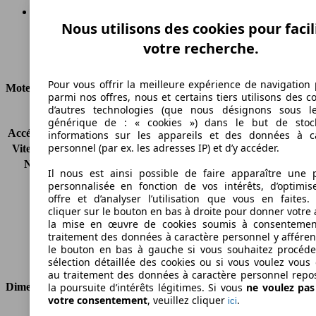
Nous utilisons des cookies pour facil
Diesel
votre recherche.
Carburant
Pour vous offrir la meilleure expérience de navigation 
Moteur et Puissance
parmi nos offres, nous et certains tiers utilisons des c
d’autres technologies (que nous désignons sous l
KW (CH)
70 kW (95 PS)
générique de : « cookies ») dans le but de stoc
Accélération (0-100 km/h)
-
informations sur les appareils et des données à c
personnel (par ex. les adresses IP) et d’y accéder.
Vitesse maximale (km/h)
-
Nombre de vitesses
5
Il nous est ainsi possible de faire apparaître une p
Couple
-
personnalisée en fonction de vos intérêts, d’optimis
Cylindrée
1248 ccm
offre et d’analyser l’utilisation que vous en faites. 
Carburant
Diesel
cliquer sur le bouton en bas à droite pour donner votre 
la mise en œuvre de cookies soumis à consentemen
Cylindres
4
traitement des données à caractère personnel y afféren
Transmission
Boîte manuelle
le bouton en bas à gauche si vous souhaitez procéd
Type de traction
Traction avant
sélection détaillée des cookies ou si vous voulez vous
au traitement des données à caractère personnel repo
la poursuite d’intérêts légitimes. Si vous
ne voulez pa
Dimensions
votre consentement
, veuillez cliquer
.
ici