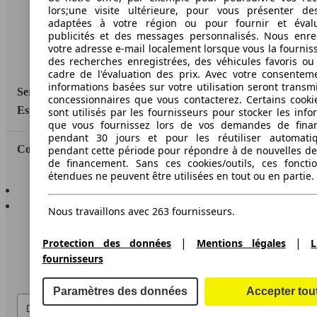
lors;une visite ultérieure, pour vous présenter de
Informations légales
adaptées à votre région ou pour fournir et éval
Protection des données
publicités et des messages personnalisés. Nous enre
votre adresse e-mail localement lorsque vous la fournis
Accessibility Statement
des recherches enregistrées, des véhicules favoris ou
cadre de l'évaluation des prix. Avec votre consentem
informations basées sur votre utilisation seront transm
Service
concessionnaires que vous contacterez. Certains cookie
Espace Pro
sont utilisés par les fournisseurs pour stocker les info
que vous fournissez lors de vos demandes de fina
pendant 30 jours et pour les réutiliser automati
Contact
pendant cette période pour répondre à de nouvelles 
de financement. Sans ces cookies/outils, ces fonctio
étendues ne peuvent être utilisées en tout ou en partie.
AutoScout24 pour iOS
AutoScout24 pour Android
Nous travaillons avec 263 fournisseurs.
|
|
Protection des données
Mentions légales
L
fournisseurs
Paramètres des données
Accepter tou