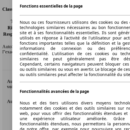
Fonctions essentielles de la page
Classes d'assurance
Tous risques
-
Nous ou ces fournisseurs utilisons des cookies ou des o
technologies similaires nécessaires au bon fonctionn
Risques partiels
-
site et à ses fonctionnalités essentielles. Ils sont gén
Responsabilité civile
-
utilisés en réponse à l'activité de l'utilisateur pour ac
HSN/TSN
n.c./n.c.
fonctions importantes telles que la définition et la ges
AutoScout24 France SAS décline toute responsabilité concernant
informations de connexion ou des préféren
l''exactitude des indications fournies.
confidentialité. L'utilisation de ces cookies ou tech
similaires ne peut généralement pas être désa
Haut
Cependant, certains navigateurs peuvent bloquer ces
ou outils similaires ou vous en avertir. Le blocage de ce
ou outils similaires peut affecter la fonctionnalité du sit
AutoScout24: la plus grande plateforme en ligne de
voitures en Europe
Fonctionnalités avancées de la page
AutoScout24
Nous et des tiers utilisons divers moyens technol
notamment des cookies et des outils similaires sur no
web, pour vous offrir des fonctionnalités étendues et 
A propos d'AutoScout24
une expérience utilisateur améliorée. Grâc
fonctionnalités étendues, nous permettons la personna
Conditions d'utilisation
de notre offre, par exemple pour poursuivre vos re