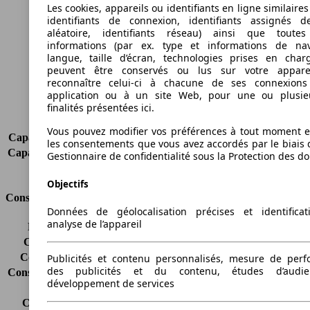
Longueur
4406 mm
Les cookies, appareils ou identifiants en ligne similaires
Hauteur
1845 mm
identifiants de connexion, identifiants assignés 
Largeur
1832 mm
aléatoire, identifiants réseau) ainsi que toutes
informations (par ex. type et informations de nav
Empattement
2755 mm
langue, taille d’écran, technologies prises en charg
Poids maximum
2420 kg
peuvent être conservés ou lus sur votre appare
Charge maximale
1005 kg
reconnaître celui-ci à chacune de ses connexion
Portes
4
application ou à un site Web, pour une ou plusie
finalités présentées ici.
Sièges
2
Charge sur toit
-
Vous pouvez modifier vos préférences à tout moment et
Capacité de remorquage (sans freins)
-
les consentements que vous avez accordés par le biais 
Capacité de remorquage (avec freins)
1000 kg
Gestionnaire de confidentialité sous la Protection des d
Volume du coffre
-
Objectifs
Consommation
Données de géolocalisation précises et identifica
analyse de l’appareil
Émissions de CO2*
-
Consommation (ville)
-
Consommation (route)
-
Publicités et contenu personnalisés, mesure de per
des publicités et du contenu, études d’audi
Consommation (combinée)*
-
développement de services
Classe d'émissions
Euro 6d-TEMP
Capacité du réservoir
60 l