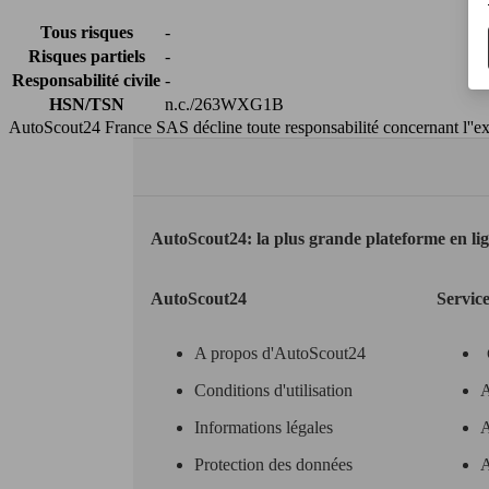
Tous risques
-
Risques partiels
-
Responsabilité civile
-
HSN/TSN
n.c./263WXG1B
AutoScout24 France SAS décline toute responsabilité concernant l''exa
AutoScout24: la plus grande plateforme en li
AutoScout24
Servic
A propos d'AutoScout24
Conditions d'utilisation
A
Informations légales
A
Protection des données
A