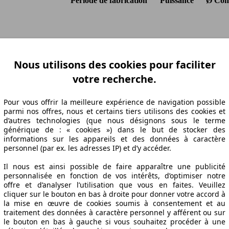
Période de fabrication
Puissance
Ø Con
SSIONAL NAV
2019/02 - 2020/01
88 KW (120 PS)
7.4 l/
O
2019/02 - 2020/01
88 KW (120 PS)
7.4 l/
Nous utilisons des cookies pour faciliter
2015/01 - 2019/12
88 KW (120 PS)
7.4 l/
votre recherche.
SSIONAL
2015/01 - 2019/02
88 KW (120 PS)
7.4 l/
IM
2015/01 - 2019/12
88 KW (120 PS)
7.4 l/
Pour vous offrir la meilleure expérience de navigation possible
SIONAL TRIO NAV
2015/01 - 2019/02
88 KW (120 PS)
7.4 l/
parmi nos offres, nous et certains tiers utilisons des cookies et
d’autres technologies (que nous désignons sous le terme
générique de : « cookies ») dans le but de stocker des
informations sur les appareils et des données à caractère
personnel (par ex. les adresses IP) et d’y accéder.
Il nous est ainsi possible de faire apparaître une publicité
personnalisée en fonction de vos intérêts, d’optimiser notre
offre et d’analyser l’utilisation que vous en faites. Veuillez
cliquer sur le bouton en bas à droite pour donner votre accord à
la mise en œuvre de cookies soumis à consentement et au
ACK PROFESSIONAL NAV Spécifications techniqu
traitement des données à caractère personnel y afférent ou sur
le bouton en bas à gauche si vous souhaitez procéder à une