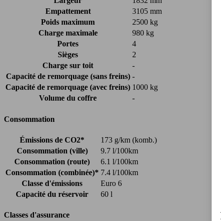
Largeur
1832 mm
Empattement
3105 mm
Poids maximum
2500 kg
Charge maximale
980 kg
Portes
4
Sièges
2
Charge sur toit
-
Capacité de remorquage (sans freins)
-
Capacité de remorquage (avec freins)
1000 kg
Volume du coffre
-
Consommation
Émissions de CO2*
173 g/km (komb.)
Consommation (ville)
9.7 l/100km
Consommation (route)
6.1 l/100km
Consommation (combinée)*
7.4 l/100km
Classe d'émissions
Euro 6
Capacité du réservoir
60 l
Classes d'assurance