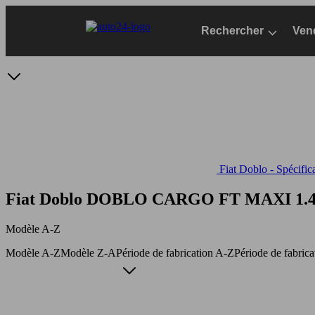
Passer
au
Rechercher
Ven
contenu
principal
Fiat Doblo - Spécific
Fiat Doblo DOBLO CARGO FT MAXI 1.
Modèle A-Z
Modèle A-Z
Modèle Z-A
Période de fabrication A-Z
Période de fabric