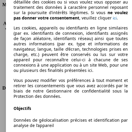
détaillée des cookies ou si vous voulez vous opposer au
Moteur et Puissance
traitement des données à caractère personnel reposant
sur la poursuite d’intérêts légitimes. Si vous
ne voulez
KW (CH)
88 kW (120 PS)
pas donner votre consentement
, veuillez cliquer
.
ici
Accélération (0-100 km/h)
-
Les cookies, appareils ou identifiants en ligne similaires
Vitesse maximale (km/h)
172 km/h
(par ex. identifiants de connexion, identifiants assignés
Nombre de vitesses
6
de façon aléatoire, identifiants réseau) ainsi que toutes
Couple
206 nm
autres informations (par ex. type et informations de
navigateur, langue, taille d’écran, technologies prises en
Cylindrée
1368 ccm
charge, etc.) peuvent être conservés ou lus sur votre
Carburant
Autres
appareil pour reconnaître celui-ci à chacune de ses
Cylindres
4
connexions à une application ou à un site Web, pour une
Transmission
Boîte manuelle
ou plusieurs des finalités présentées ici.
Type de traction
Traction avant
Vous pouvez modifier vos préférences à tout moment et
retirer les consentements que vous avez accordés par le
Dimensions
biais de notre Gestionnaire de confidentialité sous la
Protection des données.
Longueur
4756 mm
Hauteur
1880 mm
Objectifs
Largeur
1832 mm
Données de géolocalisation précises et identification par
Empattement
3105 mm
analyse de l’appareil
Poids maximum
2500 kg