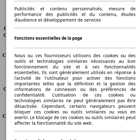
Charge maximale
980 kg
Portes
4
Publicités et contenu personnalisés, mesure de
performance des publicités et du contenu, études
Sièges
2
d’audience et développement de services
Charge sur toit
-
Capacité de remorquage (sans freins)
-
Capacité de remorquage (avec freins)
1000 kg
Fonctions essentielles de la page
Volume du coffre
-
Consommation
Nous ou ces fournisseurs utilisons des cookies ou des
outils et technologies similaires nécessaires au bon
fonctionnement du site et à ses fonctionnalités
Émissions de CO2*
173 g/km (komb.)
essentielles. Ils sont généralement utilisés en réponse à
Consommation (ville)
9.7 l/100km
l'activité de l'utilisateur pour activer des fonctions
Consommation (route)
6.1 l/100km
importantes telles que la définition et la gestion des
informations de connexion ou des préférences de
Consommation (combinée)*
7.4 l/100km
confidentialité. L'utilisation de ces cookies ou
Classe d'émissions
Euro 6
technologies similaires ne peut généralement pas être
Capacité du réservoir
60 l
désactivée. Cependant, certains navigateurs peuvent
bloquer ces cookies ou outils similaires ou vous en
Classes d'assurance
avertir. Le blocage de ces cookies ou outils similaires peut
affecter la fonctionnalité du site web.
Tous risques
-
Risques partiels
-