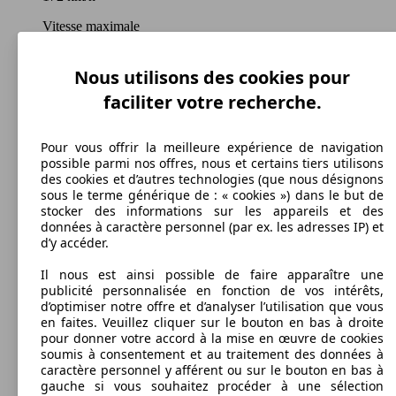
Vitesse maximale
Nous utilisons des cookies pour
faciliter votre recherche.
Autres
Carburant
Pour vous offrir la meilleure expérience de navigation
possible parmi nos offres, nous et certains tiers utilisons
des cookies et d’autres technologies (que nous désignons
sous le terme générique de : « cookies ») dans le but de
stocker des informations sur les appareils et des
173 g/km
données à caractère personnel (par ex. les adresses IP) et
d’y accéder.
Émissions de CO2 (combinées)*
Il nous est ainsi possible de faire apparaître une
publicité personnalisée en fonction de vos intérêts,
d’optimiser notre offre et d’analyser l’utilisation que vous
en faites. Veuillez cliquer sur le bouton en bas à droite
pour donner votre accord à la mise en œuvre de cookies
Ø 7.4 l/100km
soumis à consentement et au traitement des données à
caractère personnel y afférent ou sur le bouton en bas à
Consommation
gauche si vous souhaitez procéder à une sélection