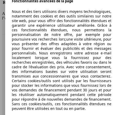
Fonctionnalités avancées de la page
Responsabilité civile
-
HSN/TSN
n.c./263WXG1B
Nous et des tiers utilisons divers moyens technologiques,
AutoScout24 France SAS décline toute responsabilité concernant
notamment des cookies et des outils similaires sur notre
l''exactitude des indications fournies.
site web, pour vous offrir des fonctionnalités étendues et
garantir une expérience utilisateur améliorée. Grâce à
Haut
ces fonctionnalités étendues, nous permettons la
personnalisation de notre offre, par exemple pour
poursuivre vos recherches lors;une visite ultérieure, pour
vous présenter des offres adaptées à votre région ou
AutoScout24: la plus grande plateforme en ligne de
pour fournir et évaluer des publicités et des messages
voitures en Europe
personnalisés. Nous enregistrons votre adresse e-mail
localement lorsque vous la fournissez pour des
AutoScout24
recherches enregistrées, des véhicules favoris ou dans le
cadre de l'évaluation des prix. Avec votre consentement,
des informations basées sur votre utilisation seront
A propos d'AutoScout24
transmises aux concessionnaires que vous contacterez.
Certains cookies/outils sont utilisés par les fournisseurs
Conditions d'utilisation
pour stocker les informations que vous fournissez lors de
vos demandes de financement pendant 30 jours et pour
Informations légales
les réutiliser automatiquement pendant cette période
pour répondre à de nouvelles demandes de financement.
Protection des données
Sans ces cookies/outils, ces fonctionnalités étendues ne
peuvent être utilisées en tout ou en partie.
Accessibility Statement