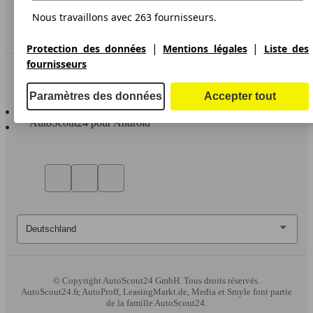
Service
Nous travaillons avec 263 fournisseurs.
Espace Pro
|
|
Protection des données
Mentions légales
Liste des
fournisseurs
Contact
Paramètres des données
Accepter tout
AutoScout24 pour iOS
AutoScout24 pour Android
© Copyright
AutoScout24 GmbH. Tous droits réservés.
AutoScout24.fr, AutoProff, LeasingMarkt.de, Media et Smyle font partie
de la famille AutoScout24.