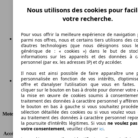
Essence
Nous utilisons des cookies pour facil
votre recherche.
Carburant
Pour vous offrir la meilleure expérience de navigation 
parmi nos offres, nous et certains tiers utilisons des c
d’autres technologies (que nous désignons sous l
174 g/km
générique de : « cookies ») dans le but de stoc
informations sur les appareils et des données à c
Émissions de CO2 (combinées)*
personnel (par ex. les adresses IP) et d’y accéder.
Il nous est ainsi possible de faire apparaître une p
personnalisée en fonction de vos intérêts, d’optimis
offre et d’analyser l’utilisation que vous en faites. 
cliquer sur le bouton en bas à droite pour donner votre 
Ø 7.5 l/100km
la mise en œuvre de cookies soumis à consentemen
traitement des données à caractère personnel y afféren
Consommation
le bouton en bas à gauche si vous souhaitez procéd
sélection détaillée des cookies ou si vous voulez vous
Moteur et Puissance
au traitement des données à caractère personnel repo
la poursuite d’intérêts légitimes. Si vous
ne voulez pa
KW (CH)
70 kW (95 PS)
votre consentement
, veuillez cliquer
.
ici
Accélération (0-100 km/h)
-