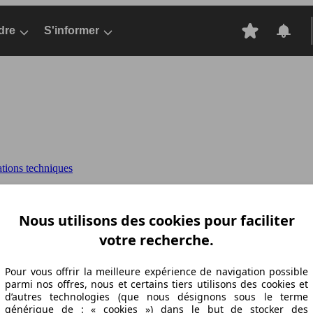
dre
S'informer
ations techniques
6 MULTIJET 105 1000 KG
DOBLO CARGO (07
Nous utilisons des cookies pour faciliter
votre recherche.
ation Z-A
Puissance A-Z
Puissance Z-A
Ø Consommation A-Z
Ø Consom
Pour vous offrir la meilleure expérience de navigation possible
parmi nos offres, nous et certains tiers utilisons des cookies et
d’autres technologies (que nous désignons sous le terme
générique de : « cookies ») dans le but de stocker des