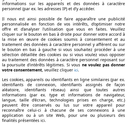
informations sur les appareils et des données à caractère
Période de fabrication
Puissance
Ø Consommati
personnel (par ex. les adresses IP) et d’y accéder.
Il nous est ainsi possible de faire apparaître une publicité
personnalisée en fonction de vos intérêts, d’optimiser notre
offre et d’analyser l’utilisation que vous en faites. Veuillez
 USB CLIM
2019/07 - 2020/01
77 KW (105 PS)
cliquer sur le bouton en bas à droite pour donner votre accord à
la mise en œuvre de cookies soumis à consentement et au
 PRO NAV
2019/07 - 2020/01
77 KW (105 PS)
traitement des données à caractère personnel y afférent ou sur
K TECHNO
2019/07 - 2020/01
77 KW (105 PS)
le bouton en bas à gauche si vous souhaitez procéder à une
sélection détaillée des cookies ou si vous voulez vous opposer
00 KG PACK USB CLIM Spécifications techniques
au traitement des données à caractère personnel reposant sur
la poursuite d’intérêts légitimes. Si vous
ne voulez pas donner
votre consentement
, veuillez cliquer
.
ici
Les cookies, appareils ou identifiants en ligne similaires (par ex.
identifiants de connexion, identifiants assignés de façon
aléatoire, identifiants réseau) ainsi que toutes autres
informations (par ex. type et informations de navigateur,
langue, taille d’écran, technologies prises en charge, etc.)
peuvent être conservés ou lus sur votre appareil pour
reconnaître celui-ci à chacune de ses connexions à une
application ou à un site Web, pour une ou plusieurs des
finalités présentées ici.