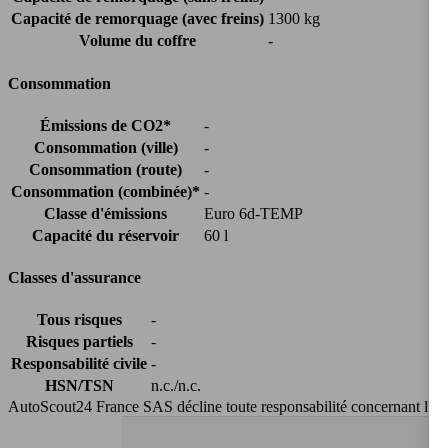
Capacité de remorquage (avec freins)
1300 kg
Volume du coffre
-
Consommation
Émissions de CO2*
-
Consommation (ville)
-
Consommation (route)
-
Consommation (combinée)*
-
Classe d'émissions
Euro 6d-TEMP
Capacité du réservoir
60 l
Classes d'assurance
Tous risques
-
Risques partiels
-
Responsabilité civile
-
HSN/TSN
n.c./n.c.
AutoScout24 France SAS décline toute responsabilité concernant l''exa