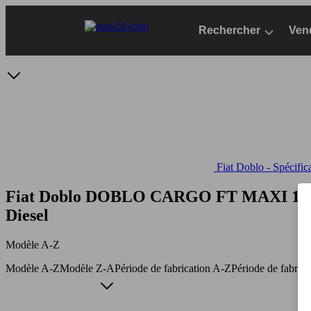
Passer
au
Rechercher
Ven
contenu
principal
Fiat Doblo - Spécific
Fiat Doblo DOBLO CARGO FT MAXI 1.
Diesel
Modèle A-Z
Modèle A-Z
Modèle Z-A
Période de fabrication A-Z
Période de fabric