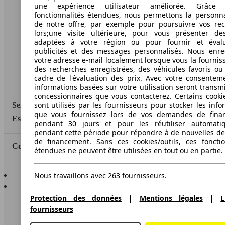
une expérience utilisateur améliorée. Grâc
A propos d'AutoScout24
fonctionnalités étendues, nous permettons la personna
de notre offre, par exemple pour poursuivre vos re
Conditions d'utilisation
lors;une visite ultérieure, pour vous présenter de
adaptées à votre région ou pour fournir et éval
Informations légales
publicités et des messages personnalisés. Nous enre
votre adresse e-mail localement lorsque vous la fournis
Protection des données
des recherches enregistrées, des véhicules favoris ou
cadre de l'évaluation des prix. Avec votre consentem
Accessibility Statement
informations basées sur votre utilisation seront transm
concessionnaires que vous contacterez. Certains cookie
sont utilisés par les fournisseurs pour stocker les info
Service
que vous fournissez lors de vos demandes de fina
Espace Pro
pendant 30 jours et pour les réutiliser automati
pendant cette période pour répondre à de nouvelles 
de financement. Sans ces cookies/outils, ces fonctio
Contact
étendues ne peuvent être utilisées en tout ou en partie.
AutoScout24 pour iOS
Nous travaillons avec 263 fournisseurs.
AutoScout24 pour Android
|
|
Protection des données
Mentions légales
L
fournisseurs