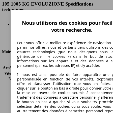
105 1005 KG EVOLUZIONE Spécifications
techniques
Nous utilisons des cookies pour facil
votre recherche.
Diesel
Carburant
Pour vous offrir la meilleure expérience de navigation 
parmi nos offres, nous et certains tiers utilisons des c
Moteur et Puissance
d’autres technologies (que nous désignons sous l
générique de : « cookies ») dans le but de stoc
informations sur les appareils et des données à c
KW (CH)
77 kW (105 PS)
personnel (par ex. les adresses IP) et d’y accéder.
Accélération (0-100 km/h)
-
Vitesse maximale (km/h)
-
Il nous est ainsi possible de faire apparaître une p
Nombre de vitesses
6
personnalisée en fonction de vos intérêts, d’optimis
offre et d’analyser l’utilisation que vous en faites. 
Couple
320 nm
cliquer sur le bouton en bas à droite pour donner votre 
Cylindrée
1598 ccm
la mise en œuvre de cookies soumis à consentemen
Carburant
Diesel
traitement des données à caractère personnel y afféren
Cylindres
4
le bouton en bas à gauche si vous souhaitez procéd
sélection détaillée des cookies ou si vous voulez vous
Transmission
Boîte manuelle
au traitement des données à caractère personnel repo
Type de traction
Traction avant