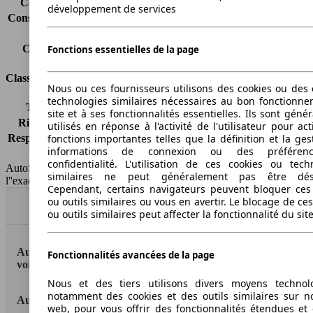
Consommation (route)
-
développement de services
Consommation (combinée)*
-
Classe d'émissions
Euro 6d
Capacité du réservoir
60 l
Fonctions essentielles de la page
Classes d'assurance
Nous ou ces fournisseurs utilisons des cookies ou des o
technologies similaires nécessaires au bon fonctionn
Tous risques
-
site et à ses fonctionnalités essentielles. Ils sont gén
Risques partiels
-
utilisés en réponse à l'activité de l'utilisateur pour ac
fonctions importantes telles que la définition et la ges
Responsabilité civile
-
informations de connexion ou des préféren
HSN/TSN
n.c./n.c.
confidentialité. L'utilisation de ces cookies ou tech
AutoScout24 France SAS décline toute responsabilité concernant
similaires ne peut généralement pas être désa
l''exactitude des indications fournies.
Cependant, certains navigateurs peuvent bloquer ces
ou outils similaires ou vous en avertir. Le blocage de ce
Haut
ou outils similaires peut affecter la fonctionnalité du sit
AutoScout24: la plus grande plateforme en ligne de
Fonctionnalités avancées de la page
voitures en Europe
Nous et des tiers utilisons divers moyens technol
notamment des cookies et des outils similaires sur no
AutoScout24
web, pour vous offrir des fonctionnalités étendues et 