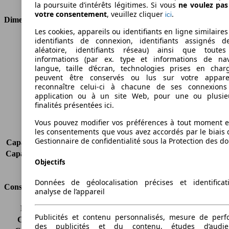
la poursuite d’intérêts légitimes. Si vous
ne voulez pa
votre consentement
, veuillez cliquer
.
ici
Dimensions
Les cookies, appareils ou identifiants en ligne similaires
identifiants de connexion, identifiants assignés 
Longueur
4756 mm
aléatoire, identifiants réseau) ainsi que toutes
Hauteur
1880 mm
informations (par ex. type et informations de nav
Largeur
1832 mm
langue, taille d’écran, technologies prises en charg
Empattement
3105 mm
peuvent être conservés ou lus sur votre appare
Poids maximum
2485 kg
reconnaître celui-ci à chacune de ses connexion
application ou à un site Web, pour une ou plusie
Charge maximale
1005 kg
finalités présentées ici.
Portes
4
Sièges
2
Vous pouvez modifier vos préférences à tout moment et
Charge sur toit
-
les consentements que vous avez accordés par le biais 
Gestionnaire de confidentialité sous la Protection des d
Capacité de remorquage (sans freins)
500 kg
Capacité de remorquage (avec freins)
1300 kg
Objectifs
Volume du coffre
-
Données de géolocalisation précises et identifica
Consommation
analyse de l’appareil
Émissions de CO2*
-
Publicités et contenu personnalisés, mesure de per
Consommation (ville)
-
des publicités et du contenu, études d’audi