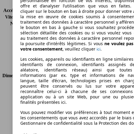
personnalisée en fonction de vos intérêts, d’optimis
KW (CH)
77 kW (105 PS)
offre et d’analyser l’utilisation que vous en faites. 
Accélération (0-100 km/h)
-
cliquer sur le bouton en bas à droite pour donner votre 
la mise en œuvre de cookies soumis à consentemen
Vitesse maximale (km/h)
-
traitement des données à caractère personnel y afféren
Nombre de vitesses
6
le bouton en bas à gauche si vous souhaitez procéd
Couple
320 nm
sélection détaillée des cookies ou si vous voulez vous
Cylindrée
1598 ccm
au traitement des données à caractère personnel repo
Carburant
Diesel
la poursuite d’intérêts légitimes. Si vous
ne voulez pa
votre consentement
, veuillez cliquer
.
ici
Cylindres
4
Transmission
Boîte manuelle
Les cookies, appareils ou identifiants en ligne similaires
Type de traction
Traction avant
identifiants de connexion, identifiants assignés 
aléatoire, identifiants réseau) ainsi que toutes
informations (par ex. type et informations de nav
Dimensions
langue, taille d’écran, technologies prises en charg
peuvent être conservés ou lus sur votre appare
Longueur
4756 mm
reconnaître celui-ci à chacune de ses connexion
Hauteur
1880 mm
application ou à un site Web, pour une ou plusie
Largeur
1832 mm
finalités présentées ici.
Empattement
3105 mm
Vous pouvez modifier vos préférences à tout moment et
Poids maximum
2215 kg
les consentements que vous avez accordés par le biais 
Charge maximale
750 kg
Gestionnaire de confidentialité sous la Protection des d
Portes
4