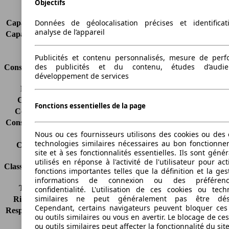
Sièges
2
Objectifs
Charge sur toit
-
Données de géolocalisation précises et identifica
Capacité de remorquage (sans freins)
500 kg
analyse de l’appareil
Capacité de remorquage (avec freins)
1300 kg
Volume du coffre
-
Publicités et contenu personnalisés, mesure de per
des publicités et du contenu, études d’audi
Consommation
développement de services
Émissions de CO2*
-
Consommation (ville)
-
Fonctions essentielles de la page
Consommation (route)
-
Consommation (combinée)*
-
Classe d'émissions
Euro 6d
Nous ou ces fournisseurs utilisons des cookies ou des o
technologies similaires nécessaires au bon fonctionn
Capacité du réservoir
60 l
site et à ses fonctionnalités essentielles. Ils sont gén
utilisés en réponse à l'activité de l'utilisateur pour ac
Classes d'assurance
fonctions importantes telles que la définition et la ges
informations de connexion ou des préféren
Tous risques
-
confidentialité. L'utilisation de ces cookies ou tech
similaires ne peut généralement pas être désa
Risques partiels
-
Cependant, certains navigateurs peuvent bloquer ces
Responsabilité civile
-
ou outils similaires ou vous en avertir. Le blocage de ce
HSN/TSN
n.c./n.c.
ou outils similaires peut affecter la fonctionnalité du sit