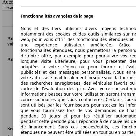
AutoScout24 France SAS décline toute responsabilité concernant
l''exactitude des indications fournies.
Fonctionnalités avancées de la page
Haut
Nous et des tiers utilisons divers moyens technol
notamment des cookies et des outils similaires sur no
AutoScout24: la plus grande plateforme en ligne de
web, pour vous offrir des fonctionnalités étendues et 
voitures en Europe
une expérience utilisateur améliorée. Grâc
fonctionnalités étendues, nous permettons la personna
de notre offre, par exemple pour poursuivre vos re
AutoScout24
lors;une visite ultérieure, pour vous présenter de
adaptées à votre région ou pour fournir et éval
publicités et des messages personnalisés. Nous enre
A propos d'AutoScout24
votre adresse e-mail localement lorsque vous la fournis
des recherches enregistrées, des véhicules favoris ou
Conditions d'utilisation
cadre de l'évaluation des prix. Avec votre consentem
informations basées sur votre utilisation seront transm
Informations légales
concessionnaires que vous contacterez. Certains cookie
Protection des données
sont utilisés par les fournisseurs pour stocker les info
que vous fournissez lors de vos demandes de fina
Accessibility Statement
pendant 30 jours et pour les réutiliser automati
pendant cette période pour répondre à de nouvelles 
de financement. Sans ces cookies/outils, ces fonctio
Service
étendues ne peuvent être utilisées en tout ou en partie.