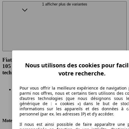
1 afficher plus de variantes
Fiat DOBLO CARGO FT MAXI 1.6 MULTIJET
Nous utilisons des cookies pour facil
105 750 KG EVOLUZIONE Spécifications
techniques
votre recherche.
Pour vous offrir la meilleure expérience de navigation 
parmi nos offres, nous et certains tiers utilisons des c
d’autres technologies (que nous désignons sous l
Diesel
générique de : « cookies ») dans le but de stoc
informations sur les appareils et des données à c
Carburant
personnel (par ex. les adresses IP) et d’y accéder.
Moteur et Puissance
Il nous est ainsi possible de faire apparaître une p