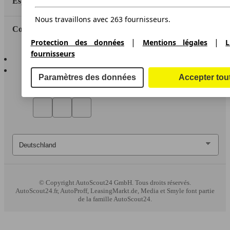
Espace Pro
Nous travaillons avec 263 fournisseurs.
Contact
|
|
Protection des données
Mentions légales
L
fournisseurs
AutoScout24 pour iOS
AutoScout24 pour Android
Paramètres des données
Accepter tou
© Copyright
AutoScout24 GmbH. Tous droits réservés.
AutoScout24.fr, AutoProff, LeasingMarkt.de, Media et Smyle font partie
de la famille AutoScout24.