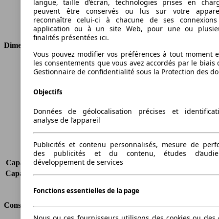
langue, taille d’écran, technologies prises en charg
Cylindres
4
peuvent être conservés ou lus sur votre appare
Transmission
Boîte manuelle
reconnaître celui-ci à chacune de ses connexion
Type de traction
Traction avant
application ou à un site Web, pour une ou plusie
finalités présentées ici.
Dimensions
Vous pouvez modifier vos préférences à tout moment et
les consentements que vous avez accordés par le biais 
Longueur
4756 mm
Gestionnaire de confidentialité sous la Protection des d
Hauteur
1880 mm
Largeur
1832 mm
Objectifs
Empattement
3105 mm
Poids maximum
2465 kg
Données de géolocalisation précises et identifica
analyse de l’appareil
Charge maximale
1005 kg
Portes
4
Sièges
2
Publicités et contenu personnalisés, mesure de per
Charge sur toit
-
des publicités et du contenu, études d’audi
développement de services
Capacité de remorquage (sans freins)
-
Capacité de remorquage (avec freins)
1300 kg
Volume du coffre
-
Fonctions essentielles de la page
Consommation
Nous ou ces fournisseurs utilisons des cookies ou des o