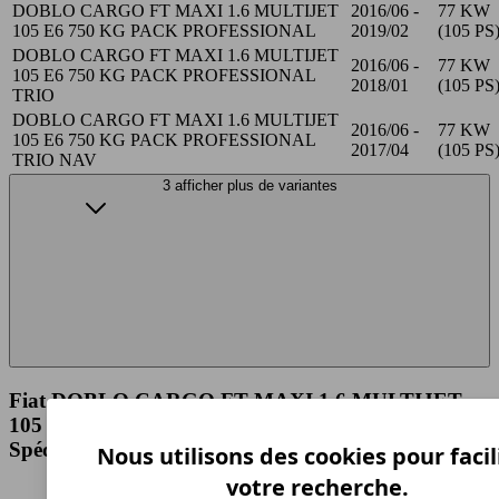
DOBLO CARGO FT MAXI 1.6 MULTIJET
2016/06 -
77 KW
105 E6 750 KG PACK PROFESSIONAL
2019/02
(105 PS
DOBLO CARGO FT MAXI 1.6 MULTIJET
2016/06 -
77 KW
105 E6 750 KG PACK PROFESSIONAL
2018/01
(105 PS
TRIO
DOBLO CARGO FT MAXI 1.6 MULTIJET
2016/06 -
77 KW
105 E6 750 KG PACK PROFESSIONAL
2017/04
(105 PS
TRIO NAV
3 afficher plus de variantes
Fiat DOBLO CARGO FT MAXI 1.6 MULTIJET
105 E6 750 KG PACK PROFESSIONAL NAV
Spécifications techniques
Nous utilisons des cookies pour facil
votre recherche.