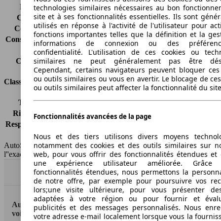
Émissions de CO2*
-
technologies similaires nécessaires au bon fonctionn
site et à ses fonctionnalités essentielles. Ils sont gén
Consommation (ville)
-
utilisés en réponse à l'activité de l'utilisateur pour ac
Consommation (route)
-
fonctions importantes telles que la définition et la ges
Consommation (combinée)*
-
informations de connexion ou des préféren
Classe d'émissions
Euro 6
confidentialité. L'utilisation de ces cookies ou tech
similaires ne peut généralement pas être désa
Capacité du réservoir
60 l
Cependant, certains navigateurs peuvent bloquer ces
ou outils similaires ou vous en avertir. Le blocage de ce
Classes d'assurance
ou outils similaires peut affecter la fonctionnalité du sit
Tous risques
-
Risques partiels
-
Fonctionnalités avancées de la page
Responsabilité civile
-
HSN/TSN
n.c./n.c.
Nous et des tiers utilisons divers moyens technol
notamment des cookies et des outils similaires sur no
AutoScout24 France SAS décline toute responsabilité concernant
web, pour vous offrir des fonctionnalités étendues et 
l''exactitude des indications fournies.
une expérience utilisateur améliorée. Grâc
fonctionnalités étendues, nous permettons la personna
Haut
de notre offre, par exemple pour poursuivre vos re
lors;une visite ultérieure, pour vous présenter de
adaptées à votre région ou pour fournir et éval
AutoScout24: la plus grande plateforme en ligne de
publicités et des messages personnalisés. Nous enre
voitures en Europe
votre adresse e-mail localement lorsque vous la fournis