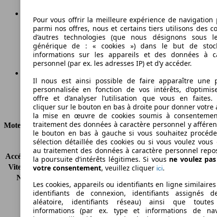
Pour vous offrir la meilleure expérience de navigation 
parmi nos offres, nous et certains tiers utilisons des c
164 km/h
d’autres technologies (que nous désignons sous l
générique de : « cookies ») dans le but de stoc
Vitesse maximale
informations sur les appareils et des données à c
personnel (par ex. les adresses IP) et d’y accéder.
Il nous est ainsi possible de faire apparaître une p
personnalisée en fonction de vos intérêts, d’optimis
Diesel
offre et d’analyser l’utilisation que vous en faites. 
Carburant
cliquer sur le bouton en bas à droite pour donner votre 
la mise en œuvre de cookies soumis à consentemen
traitement des données à caractère personnel y afféren
Moteur et Puissance
le bouton en bas à gauche si vous souhaitez procéd
sélection détaillée des cookies ou si vous voulez vous
KW (CH)
77 kW (105 PS)
au traitement des données à caractère personnel repo
Accélération (0-100 km/h)
-
la poursuite d’intérêts légitimes. Si vous
ne voulez pa
Vitesse maximale (km/h)
164 km/h
votre consentement
, veuillez cliquer
.
ici
Nombre de vitesses
6
Les cookies, appareils ou identifiants en ligne similaires
Couple
290 nm
identifiants de connexion, identifiants assignés 
Cylindrée
1598 ccm
aléatoire, identifiants réseau) ainsi que toutes
Carburant
Diesel
informations (par ex. type et informations de nav