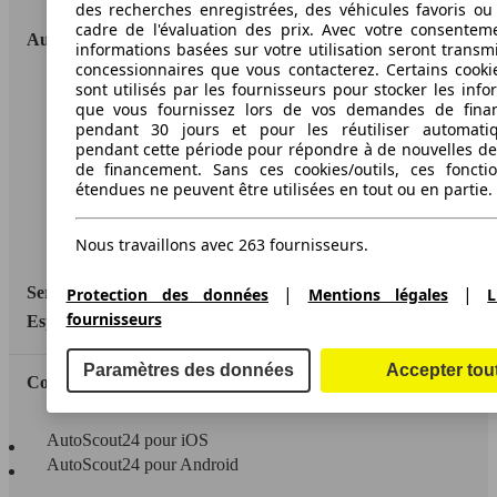
des recherches enregistrées, des véhicules favoris ou
cadre de l'évaluation des prix. Avec votre consentem
AutoScout24
informations basées sur votre utilisation seront transm
concessionnaires que vous contacterez. Certains cookie
sont utilisés par les fournisseurs pour stocker les info
A propos d'AutoScout24
que vous fournissez lors de vos demandes de fina
pendant 30 jours et pour les réutiliser automati
Conditions d'utilisation
pendant cette période pour répondre à de nouvelles 
Informations légales
de financement. Sans ces cookies/outils, ces fonctio
étendues ne peuvent être utilisées en tout ou en partie.
Protection des données
Accessibility Statement
Nous travaillons avec 263 fournisseurs.
|
|
Service
Protection des données
Mentions légales
L
fournisseurs
Espace Pro
Paramètres des données
Accepter tou
Contact
AutoScout24 pour iOS
AutoScout24 pour Android