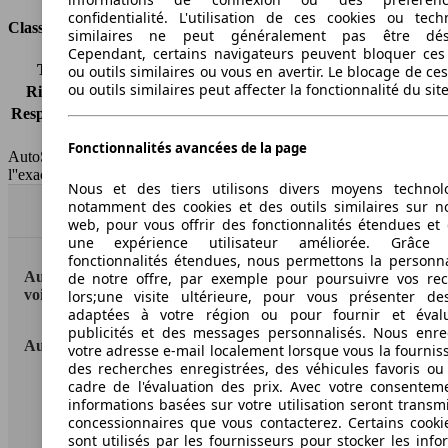
confidentialité. L'utilisation de ces cookies ou tech
Classes d'assurance
similaires ne peut généralement pas être désa
Cependant, certains navigateurs peuvent bloquer ces
Tous risques
-
ou outils similaires ou vous en avertir. Le blocage de ce
ou outils similaires peut affecter la fonctionnalité du sit
Risques partiels
-
Responsabilité civile
-
HSN/TSN
n.c./263WXL11
Fonctionnalités avancées de la page
AutoScout24 France SAS décline toute responsabilité concernant
l''exactitude des indications fournies.
Nous et des tiers utilisons divers moyens technol
notamment des cookies et des outils similaires sur no
Haut
web, pour vous offrir des fonctionnalités étendues et 
une expérience utilisateur améliorée. Grâc
fonctionnalités étendues, nous permettons la personna
AutoScout24: la plus grande plateforme en ligne de
de notre offre, par exemple pour poursuivre vos re
voitures en Europe
lors;une visite ultérieure, pour vous présenter de
adaptées à votre région ou pour fournir et éval
publicités et des messages personnalisés. Nous enre
AutoScout24
votre adresse e-mail localement lorsque vous la fournis
des recherches enregistrées, des véhicules favoris ou
cadre de l'évaluation des prix. Avec votre consentem
A propos d'AutoScout24
informations basées sur votre utilisation seront transm
concessionnaires que vous contacterez. Certains cookie
Conditions d'utilisation
sont utilisés par les fournisseurs pour stocker les info