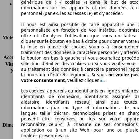
générique de : « cookies ») dans le but de stoc
informations sur les appareils et des données à c
personnel (par ex. les adresses IP) et d’y accéder.
Ø 5.0 l/100km
Il nous est ainsi possible de faire apparaître une p
Consommation
personnalisée en fonction de vos intérêts, d’optimis
offre et d’analyser l’utilisation que vous en faites. 
Moteur et Puissance
cliquer sur le bouton en bas à droite pour donner votre 
la mise en œuvre de cookies soumis à consentemen
KW (CH)
66 kW (90 PS)
traitement des données à caractère personnel y afféren
Accélération (0-100 km/h)
-
le bouton en bas à gauche si vous souhaitez procéd
sélection détaillée des cookies ou si vous voulez vous
Vitesse maximale (km/h)
158 km/h
au traitement des données à caractère personnel repo
Nombre de vitesses
5
la poursuite d’intérêts légitimes. Si vous
ne voulez pa
Couple
200 nm
votre consentement
, veuillez cliquer
.
ici
Cylindrée
1598 ccm
Les cookies, appareils ou identifiants en ligne similaires
Carburant
Diesel
identifiants de connexion, identifiants assignés 
Cylindres
4
aléatoire, identifiants réseau) ainsi que toutes
Transmission
Semi-automatique
informations (par ex. type et informations de nav
Type de traction
Traction avant
langue, taille d’écran, technologies prises en charg
peuvent être conservés ou lus sur votre appare
reconnaître celui-ci à chacune de ses connexion
Dimensions
application ou à un site Web, pour une ou plusie
finalités présentées ici.
Longueur
4756 mm