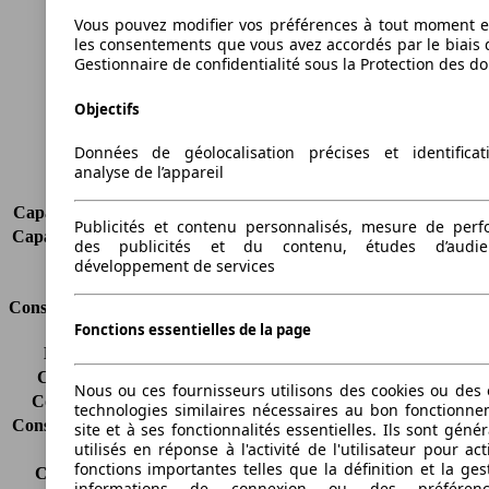
Hauteur
1880 mm
Vous pouvez modifier vos préférences à tout moment et
les consentements que vous avez accordés par le biais 
Largeur
1832 mm
Gestionnaire de confidentialité sous la Protection des d
Empattement
3105 mm
Poids maximum
2420 kg
Objectifs
Charge maximale
1005 kg
Portes
4
Données de géolocalisation précises et identifica
Sièges
2
analyse de l’appareil
Charge sur toit
-
Capacité de remorquage (sans freins)
-
Publicités et contenu personnalisés, mesure de per
Capacité de remorquage (avec freins)
1000 kg
des publicités et du contenu, études d’audi
Volume du coffre
-
développement de services
Consommation
Fonctions essentielles de la page
Émissions de CO2*
133 g/km (komb.)
Consommation (ville)
6.5 l/100km
Nous ou ces fournisseurs utilisons des cookies ou des o
Consommation (route)
4.2 l/100km
technologies similaires nécessaires au bon fonctionn
Consommation (combinée)*
5.0 l/100km
site et à ses fonctionnalités essentielles. Ils sont gén
utilisés en réponse à l'activité de l'utilisateur pour ac
Classe d'émissions
Euro 5
fonctions importantes telles que la définition et la ges
Capacité du réservoir
60 l
informations de connexion ou des préféren