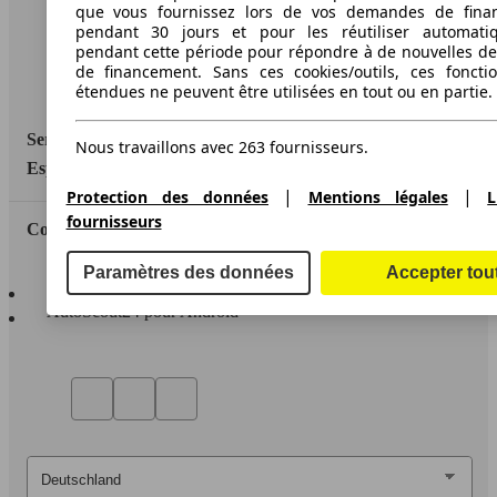
que vous fournissez lors de vos demandes de fina
Informations légales
pendant 30 jours et pour les réutiliser automati
pendant cette période pour répondre à de nouvelles 
Protection des données
de financement. Sans ces cookies/outils, ces fonctio
Accessibility Statement
étendues ne peuvent être utilisées en tout ou en partie.
Service
Nous travaillons avec 263 fournisseurs.
Espace Pro
|
|
Protection des données
Mentions légales
L
fournisseurs
Contact
Paramètres des données
Accepter tou
AutoScout24 pour iOS
AutoScout24 pour Android