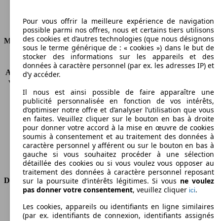
Diesel
Pour vous offrir la meilleure expérience de navigation
Carburant
possible parmi nos offres, nous et certains tiers utilisons
des cookies et d’autres technologies (que nous désignons
Moteur et Puissance
sous le terme générique de : « cookies ») dans le but de
stocker des informations sur les appareils et des
KW (CH)
66 kW (90 PS)
données à caractère personnel (par ex. les adresses IP) et
Accélération (0-100 km/h)
-
d’y accéder.
Vitesse maximale (km/h)
-
Il nous est ainsi possible de faire apparaître une
Nombre de vitesses
5
publicité personnalisée en fonction de vos intérêts,
Couple
-
d’optimiser notre offre et d’analyser l’utilisation que vous
Cylindrée
1598 ccm
en faites. Veuillez cliquer sur le bouton en bas à droite
Carburant
Diesel
pour donner votre accord à la mise en œuvre de cookies
soumis à consentement et au traitement des données à
Cylindres
4
caractère personnel y afférent ou sur le bouton en bas à
Transmission
Semi-automatique
gauche si vous souhaitez procéder à une sélection
Type de traction
Traction avant
détaillée des cookies ou si vous voulez vous opposer au
traitement des données à caractère personnel reposant
Dimensions
sur la poursuite d’intérêts légitimes. Si vous
ne voulez
pas donner votre consentement
, veuillez cliquer
.
ici
Longueur
4740 mm
Les cookies, appareils ou identifiants en ligne similaires
Hauteur
1880 mm
(par ex. identifiants de connexion, identifiants assignés