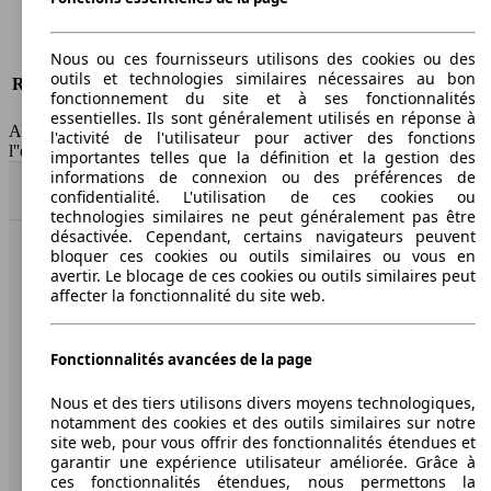
Tous risques
-
Nous ou ces fournisseurs utilisons des cookies ou des
Risques partiels
-
outils et technologies similaires nécessaires au bon
Responsabilité civile
-
fonctionnement du site et à ses fonctionnalités
HSN/TSN
n.c./263WXH11C
essentielles. Ils sont généralement utilisés en réponse à
AutoScout24 France SAS décline toute responsabilité concernant
l'activité de l'utilisateur pour activer des fonctions
l''exactitude des indications fournies.
importantes telles que la définition et la gestion des
informations de connexion ou des préférences de
Haut
confidentialité. L'utilisation de ces cookies ou
technologies similaires ne peut généralement pas être
désactivée. Cependant, certains navigateurs peuvent
bloquer ces cookies ou outils similaires ou vous en
AutoScout24: la plus grande plateforme en ligne de
avertir. Le blocage de ces cookies ou outils similaires peut
voitures en Europe
affecter la fonctionnalité du site web.
AutoScout24
Fonctionnalités avancées de la page
A propos d'AutoScout24
Nous et des tiers utilisons divers moyens technologiques,
notamment des cookies et des outils similaires sur notre
Conditions d'utilisation
site web, pour vous offrir des fonctionnalités étendues et
garantir une expérience utilisateur améliorée. Grâce à
Informations légales
ces fonctionnalités étendues, nous permettons la