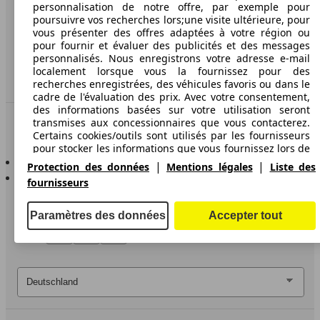
Protection des données
personnalisation de notre offre, par exemple pour
poursuivre vos recherches lors;une visite ultérieure, pour
Accessibility Statement
vous présenter des offres adaptées à votre région ou
pour fournir et évaluer des publicités et des messages
personnalisés. Nous enregistrons votre adresse e-mail
Service
localement lorsque vous la fournissez pour des
Espace Pro
recherches enregistrées, des véhicules favoris ou dans le
cadre de l'évaluation des prix. Avec votre consentement,
des informations basées sur votre utilisation seront
Contact
transmises aux concessionnaires que vous contacterez.
Certains cookies/outils sont utilisés par les fournisseurs
pour stocker les informations que vous fournissez lors de
AutoScout24 pour iOS
vos demandes de financement pendant 30 jours et pour
|
|
Protection des données
Mentions légales
Liste des
les réutiliser automatiquement pendant cette période
AutoScout24 pour Android
fournisseurs
pour répondre à de nouvelles demandes de financement.
Sans ces cookies/outils, ces fonctionnalités étendues ne
peuvent être utilisées en tout ou en partie.
Paramètres des données
Accepter tout
Nous travaillons avec 263 fournisseurs.