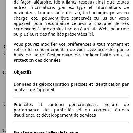
Largeur
1832 mm
de façon aléatoire, identifiants réseau) ainsi que toutes
autres informations (par ex. type et informations de
Empattement
3105 mm
navigateur, langue, taille d’écran, technologies prises en
Poids maximum
-
charge, etc.) peuvent être conservés ou lus sur votre
Charge maximale
-
appareil pour reconnaître celui-ci à chacune de ses
Portes
4
connexions à une application ou à un site Web, pour une
Sièges
2
ou plusieurs des finalités présentées ici.
Charge sur toit
-
Vous pouvez modifier vos préférences à tout moment et
Capacité de remorquage (sans freins)
-
retirer les consentements que vous avez accordés par le
Capacité de remorquage (avec freins)
-
biais de notre Gestionnaire de confidentialité sous la
Volume du coffre
-
Protection des données.
Objectifs
Consommation
Données de géolocalisation précises et identification par
Émissions de CO2*
-
analyse de l’appareil
Consommation (ville)
-
Consommation (route)
-
Publicités et contenu personnalisés, mesure de
Consommation (combinée)*
-
performance des publicités et du contenu, études
Classe d'émissions
Euro 5
d’audience et développement de services
Capacité du réservoir
60 l
Classes d'assurance
Fonctions essentielles de la page