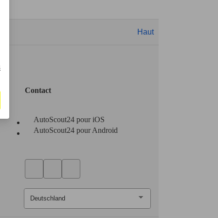
Haut
s
Contact
AutoScout24 pour iOS
AutoScout24 pour Android