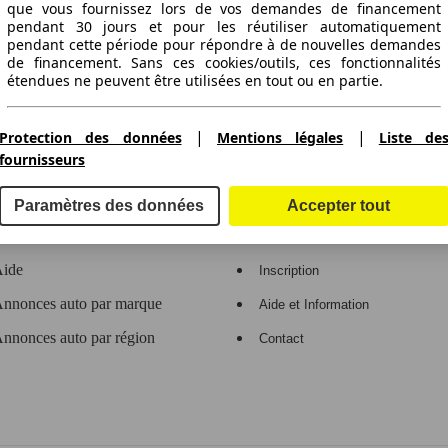
que vous fournissez lors de vos demandes de financement
pendant 30 jours et pour les réutiliser automatiquement
ctitude des indications fournies.
pendant cette période pour répondre à de nouvelles demandes
de financement. Sans ces cookies/outils, ces fonctionnalités
étendues ne peuvent être utilisées en tout ou en partie.
Nous travaillons avec 263 fournisseurs.
gne de voitures en Europe
|
|
Protection des données
Mentions légales
Liste de
fournisseurs
e
Espace Pro
Paramètres des données
Accepter tout
Contact
Connexion
ide
Inscription
nnonces auto par marque
Aide et Information
nnonces auto par région
Contact