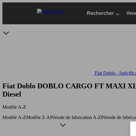
Passer
au
Rechercher
Ven
contenu
principal
Fiat Doblo - Spécific
Fiat Doblo DOBLO CARGO FT MAXI XL
Diesel
Modèle A-Z
Modèle A-Z
Modèle Z-A
Période de fabrication A-Z
Période de fabric