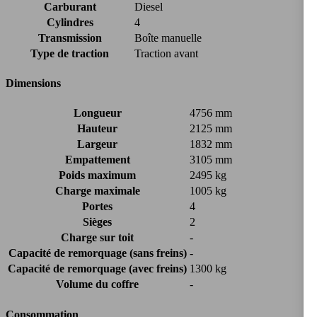
Carburant
Diesel
Cylindres
4
Transmission
Boîte manuelle
Type de traction
Traction avant
Dimensions
Longueur
4756 mm
Hauteur
2125 mm
Largeur
1832 mm
Empattement
3105 mm
Poids maximum
2495 kg
Charge maximale
1005 kg
Portes
4
Sièges
2
Charge sur toit
-
Capacité de remorquage (sans freins)
-
Capacité de remorquage (avec freins)
1300 kg
Volume du coffre
-
Consommation