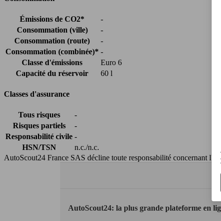
Émissions de CO2*
-
Consommation (ville)
-
Consommation (route)
-
Consommation (combinée)*
-
Classe d'émissions
Euro 6
Capacité du réservoir
60 l
Classes d'assurance
Tous risques
-
Risques partiels
-
Responsabilité civile
-
HSN/TSN
n.c./n.c.
AutoScout24 France SAS décline toute responsabilité concernant l''exa
AutoScout24: la plus grande plateforme en li