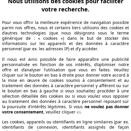
Nous utilisons des cookies pour faciliter
votre recherche.
Période de fabrication
Puissance
Pour vous offrir la meilleure expérience de navigation possible
parmi nos offres, nous et certains tiers utilisons des cookies et
d’autres technologies (que nous désignons sous le terme
PROFESSIONAL TRIO NAV
2017/10 - 2018/02
77 KW (105 PS)
générique de : « cookies ») dans le but de stocker des
2016/06 - 2019/08
77 KW (105 PS)
informations sur les appareils et des données à caractère
SB CLIM
2016/06 - 2019/08
77 KW (105 PS)
personnel (par ex. les adresses IP) et d’y accéder.
PROFESSIONAL
2016/06 - 2018/02
77 KW (105 PS)
Il nous est ainsi possible de faire apparaître une publicité
PROFESSIONAL TRIO
2016/06 - 2018/01
77 KW (105 PS)
personnalisée en fonction de vos intérêts, d’optimiser notre
PROFESSIONAL TRIO NAV
2016/06 - 2017/04
77 KW (105 PS)
offre et d’analyser l’utilisation que vous en faites. Veuillez
cliquer sur le bouton en bas à droite pour donner votre accord à
la mise en œuvre de cookies soumis à consentement et au
traitement des données à caractère personnel y afférent ou sur
le bouton en bas à gauche si vous souhaitez procéder à une
sélection détaillée des cookies ou si vous voulez vous opposer
au traitement des données à caractère personnel reposant sur
la poursuite d’intérêts légitimes. Si vous
ne voulez pas donner
votre consentement
, veuillez cliquer
.
ici
Les cookies, appareils ou identifiants en ligne similaires (par ex.
5 E6 PACK PROFESSIONAL TRIO NAV Spécificati
identifiants de connexion, identifiants assignés de façon