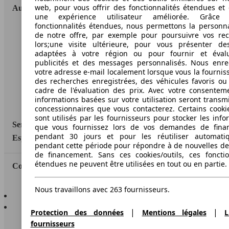
web, pour vous offrir des fonctionnalités étendues et 
AutoScout24
une expérience utilisateur améliorée. Grâc
fonctionnalités étendues, nous permettons la personna
A propos d'AutoScout24
de notre offre, par exemple pour poursuivre vos re
lors;une visite ultérieure, pour vous présenter de
Conditions d'utilisation
adaptées à votre région ou pour fournir et éval
publicités et des messages personnalisés. Nous enre
Informations légales
votre adresse e-mail localement lorsque vous la fournis
des recherches enregistrées, des véhicules favoris ou
Protection des données
cadre de l'évaluation des prix. Avec votre consentem
informations basées sur votre utilisation seront transm
Accessibility Statement
concessionnaires que vous contacterez. Certains cookie
sont utilisés par les fournisseurs pour stocker les info
Service
que vous fournissez lors de vos demandes de fina
pendant 30 jours et pour les réutiliser automati
Espace Pro
pendant cette période pour répondre à de nouvelles 
de financement. Sans ces cookies/outils, ces fonctio
étendues ne peuvent être utilisées en tout ou en partie.
Contact
Nous travaillons avec 263 fournisseurs.
AutoScout24 pour iOS
AutoScout24 pour Android
|
|
Protection des données
Mentions légales
L
fournisseurs