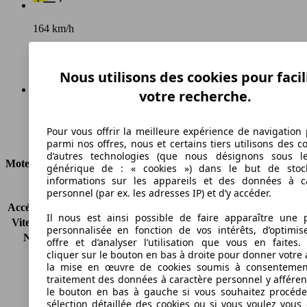
164 km/h
Vitesse maximale
Nous utilisons des cookies pour facil
votre recherche.
Diesel
Pour vous offrir la meilleure expérience de navigation 
Carburant
parmi nos offres, nous et certains tiers utilisons des c
d’autres technologies (que nous désignons sous l
Moteur et Puissance
générique de : « cookies ») dans le but de stoc
informations sur les appareils et des données à c
KW (CH)
77 kW (105 PS)
personnel (par ex. les adresses IP) et d’y accéder.
Accélération (0-100 km/h)
-
Il nous est ainsi possible de faire apparaître une p
Vitesse maximale (km/h)
164 km/h
personnalisée en fonction de vos intérêts, d’optimis
Nombre de vitesses
6
offre et d’analyser l’utilisation que vous en faites. 
Couple
290 nm
cliquer sur le bouton en bas à droite pour donner votre 
la mise en œuvre de cookies soumis à consentemen
Cylindrée
1598 ccm
traitement des données à caractère personnel y afféren
Carburant
Diesel
le bouton en bas à gauche si vous souhaitez procéd
Cylindres
4
sélection détaillée des cookies ou si vous voulez vous