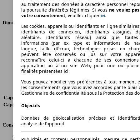
Transmission
Boîte manuelle
au traitement des données à caractère personnel repo
Type de traction
Traction avant
la poursuite d’intérêts légitimes. Si vous
ne voulez pa
votre consentement
, veuillez cliquer
.
ici
Dimensions
Les cookies, appareils ou identifiants en ligne similaires
identifiants de connexion, identifiants assignés 
Longueur
4740 mm
aléatoire, identifiants réseau) ainsi que toutes
informations (par ex. type et informations de nav
Hauteur
1880 mm
langue, taille d’écran, technologies prises en charg
Largeur
1832 mm
peuvent être conservés ou lus sur votre appare
Empattement
3105 mm
reconnaître celui-ci à chacune de ses connexion
Poids maximum
2370 kg
application ou à un site Web, pour une ou plusie
Charge maximale
925 kg
finalités présentées ici.
Portes
4
Vous pouvez modifier vos préférences à tout moment et
Sièges
2
les consentements que vous avez accordés par le biais 
Charge sur toit
-
Gestionnaire de confidentialité sous la Protection des d
Capacité de remorquage (sans freins)
500 kg
Capacité de remorquage (avec freins)
1300 kg
Objectifs
Volume du coffre
-
Données de géolocalisation précises et identifica
analyse de l’appareil
Consommation
Émissions de CO2*
-
Publicités et contenu personnalisés, mesure de per