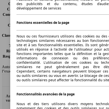
des publicités et du contenu, études d’audi
Consommation (ville)
-
développement de services
Consommation (route)
-
Consommation (combinée)*
-
Classe d'émissions
Euro 5
Fonctions essentielles de la page
Capacité du réservoir
60 l
Classes d'assurance
Nous ou ces fournisseurs utilisons des cookies ou des o
technologies similaires nécessaires au bon fonctionn
site et à ses fonctionnalités essentielles. Ils sont gén
Tous risques
-
utilisés en réponse à l'activité de l'utilisateur pour ac
Risques partiels
-
fonctions importantes telles que la définition et la ges
Responsabilité civile
-
informations de connexion ou des préféren
HSN/TSN
n.c./263WXD1BA
confidentialité. L'utilisation de ces cookies ou tech
similaires ne peut généralement pas être désa
AutoScout24 France SAS décline toute responsabilité concernant
Cependant, certains navigateurs peuvent bloquer ces
l''exactitude des indications fournies.
ou outils similaires ou vous en avertir. Le blocage de ce
ou outils similaires peut affecter la fonctionnalité du sit
Haut
Fonctionnalités avancées de la page
AutoScout24: la plus grande plateforme en ligne de
voitures en Europe
Nous et des tiers utilisons divers moyens technol
notamment des cookies et des outils similaires sur no