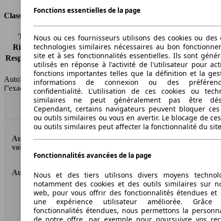
Fonctions essentielles de la page
Classes d'assurance
Tous risques
-
Nous ou ces fournisseurs utilisons des cookies ou des o
technologies similaires nécessaires au bon fonctionn
Risques partiels
-
site et à ses fonctionnalités essentielles. Ils sont gén
Responsabilité civile
-
utilisés en réponse à l'activité de l'utilisateur pour ac
HSN/TSN
n.c./n.c.
fonctions importantes telles que la définition et la ges
AutoScout24 France SAS décline toute responsabilité concernant
informations de connexion ou des préféren
l''exactitude des indications fournies.
confidentialité. L'utilisation de ces cookies ou tech
similaires ne peut généralement pas être désa
Haut
Cependant, certains navigateurs peuvent bloquer ces
ou outils similaires ou vous en avertir. Le blocage de ce
ou outils similaires peut affecter la fonctionnalité du sit
AutoScout24: la plus grande plateforme en ligne de
voitures en Europe
Fonctionnalités avancées de la page
AutoScout24
Nous et des tiers utilisons divers moyens technol
notamment des cookies et des outils similaires sur no
web, pour vous offrir des fonctionnalités étendues et 
A propos d'AutoScout24
une expérience utilisateur améliorée. Grâc
fonctionnalités étendues, nous permettons la personna
Conditions d'utilisation
de notre offre, par exemple pour poursuivre vos re