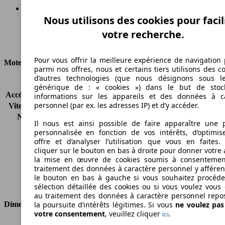
Nous utilisons des cookies pour facil
Diesel
votre recherche.
Carburant
Pour vous offrir la meilleure expérience de navigation 
Moteur et Puissance
parmi nos offres, nous et certains tiers utilisons des c
d’autres technologies (que nous désignons sous l
KW (CH)
77 kW (105 PS)
générique de : « cookies ») dans le but de stoc
Accélération (0-100 km/h)
-
informations sur les appareils et des données à c
personnel (par ex. les adresses IP) et d’y accéder.
Vitesse maximale (km/h)
-
Nombre de vitesses
6
Il nous est ainsi possible de faire apparaître une p
Couple
-
personnalisée en fonction de vos intérêts, d’optimis
Cylindrée
1598 ccm
offre et d’analyser l’utilisation que vous en faites. 
Carburant
Diesel
cliquer sur le bouton en bas à droite pour donner votre 
la mise en œuvre de cookies soumis à consentemen
Cylindres
4
traitement des données à caractère personnel y afféren
Transmission
Boîte manuelle
le bouton en bas à gauche si vous souhaitez procéd
Type de traction
Traction avant
sélection détaillée des cookies ou si vous voulez vous
au traitement des données à caractère personnel repo
la poursuite d’intérêts légitimes. Si vous
ne voulez pa
Dimensions
votre consentement
, veuillez cliquer
.
ici