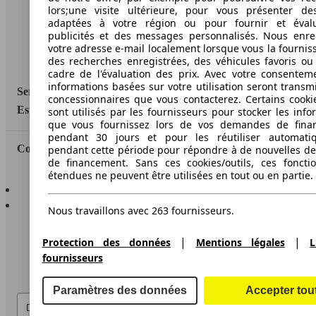
lors;une visite ultérieure, pour vous présenter de
Informations légales
adaptées à votre région ou pour fournir et éval
Protection des données
publicités et des messages personnalisés. Nous enre
votre adresse e-mail localement lorsque vous la fournis
Accessibility Statement
des recherches enregistrées, des véhicules favoris ou
cadre de l'évaluation des prix. Avec votre consentem
informations basées sur votre utilisation seront transm
Service
concessionnaires que vous contacterez. Certains cookie
Espace Pro
sont utilisés par les fournisseurs pour stocker les info
que vous fournissez lors de vos demandes de fina
pendant 30 jours et pour les réutiliser automati
Contact
pendant cette période pour répondre à de nouvelles 
de financement. Sans ces cookies/outils, ces fonctio
étendues ne peuvent être utilisées en tout ou en partie.
AutoScout24 pour iOS
AutoScout24 pour Android
Nous travaillons avec 263 fournisseurs.
|
|
Protection des données
Mentions légales
L
fournisseurs
Paramètres des données
Accepter tou