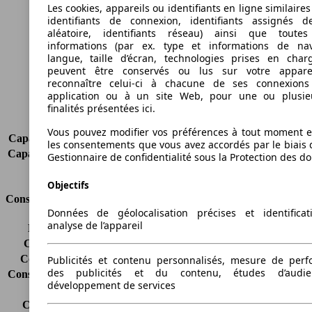
Longueur
4756 mm
Les cookies, appareils ou identifiants en ligne similaires
Hauteur
2125 mm
identifiants de connexion, identifiants assignés 
Largeur
1832 mm
aléatoire, identifiants réseau) ainsi que toutes
informations (par ex. type et informations de nav
Empattement
3105 mm
langue, taille d’écran, technologies prises en charg
Poids maximum
2495 kg
peuvent être conservés ou lus sur votre appare
Charge maximale
1005 kg
reconnaître celui-ci à chacune de ses connexion
Portes
4
application ou à un site Web, pour une ou plusie
finalités présentées ici.
Sièges
2
Charge sur toit
-
Vous pouvez modifier vos préférences à tout moment et
Capacité de remorquage (sans freins)
-
les consentements que vous avez accordés par le biais 
Capacité de remorquage (avec freins)
1300 kg
Gestionnaire de confidentialité sous la Protection des d
Volume du coffre
-
Objectifs
Consommation
Données de géolocalisation précises et identifica
analyse de l’appareil
Émissions de CO2*
-
Consommation (ville)
-
Consommation (route)
-
Publicités et contenu personnalisés, mesure de per
des publicités et du contenu, études d’audi
Consommation (combinée)*
-
développement de services
Classe d'émissions
Euro 6d-TEMP
Capacité du réservoir
60 l