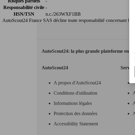
Risques partiels
-
Responsabilité civile
-
HSN/TSN
n.c./263WXF1BB
AutoScout24 France SAS décline toute responsabilité concernant l''exa
AutoScout24: la plus grande plateforme en li
AutoScout24
Servic
A propos d'AutoScout24
Conditions d'utilisation
A
Informations légales
A
Protection des données
A
Accessibility Statement