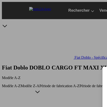
Passer
au
Rechercher
Ven
contenu
principal
Fiat Doblo - Spécific
Fiat Doblo DOBLO CARGO FT MAXI XL
Modèle A-Z
Modèle A-Z
Modèle Z-A
Période de fabrication A-Z
Période de fabric