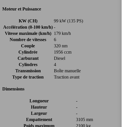
Moteur et Puissance
KW (CH)
99 kW (135 PS)
Accélération (0-100 km/h)
-
Vitesse maximale (km/h)
179 km/h
Nombre de vitesses
6
Couple
320 nm
Cylindrée
1956 ccm
Carburant
Diesel
Cylindres
4
Transmission
Boîte manuelle
Type de traction
Traction avant
Dimensions
Longueur
-
Hauteur
-
Largeur
-
Empattement
3105 mm
Poids maximum
2100 kg