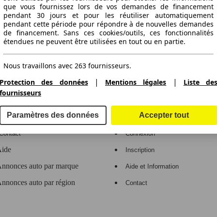
que vous fournissez lors de vos demandes de financement
pendant 30 jours et pour les réutiliser automatiquement
pendant cette période pour répondre à de nouvelles demandes
de financement. Sans ces cookies/outils, ces fonctionnalités
ctitude des indications fournies.
étendues ne peuvent être utilisées en tout ou en partie.
Nous travaillons avec 263 fournisseurs.
|
|
Protection des données
Mentions légales
Liste de
gne de voitures en Europe
fournisseurs
e
Espace Pro
Paramètres des données
Accepter tout
Contact
Connexion
ide
Inscription
nnonces auto par marque
Aide et Information
nnonces auto par région
Contact