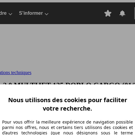
dre
S'informer
ations techniques
 2.0 MULTIJET 135
DOBLO CARGO (01/2010
Nous utilisons des cookies pour faciliter
votre recherche.
ation Z-A
Puissance A-Z
Puissance Z-A
Ø Consommation A-Z
Ø Consom
Pour vous offrir la meilleure expérience de navigation possible
parmi nos offres, nous et certains tiers utilisons des cookies et
d’autres technologies (que nous désignons sous le terme