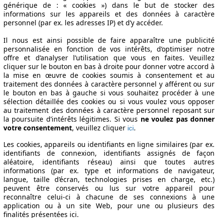
Période de fabrication
Puissance
Ø Consommat
générique de : « cookies ») dans le but de stocker des
informations sur les appareils et des données à caractère
personnel (par ex. les adresses IP) et d’y accéder.
Il nous est ainsi possible de faire apparaître une publicité
2012/06 - 2016/02
99 KW (135 PS)
personnalisée en fonction de vos intérêts, d’optimiser notre
FESSIONAL
2012/06 - 2016/02
99 KW (135 PS)
offre et d’analyser l’utilisation que vous en faites. Veuillez
CLIM
2012/06 - 2016/02
99 KW (135 PS)
cliquer sur le bouton en bas à droite pour donner votre accord à
la mise en œuvre de cookies soumis à consentement et au
traitement des données à caractère personnel y afférent ou sur
 PACK Spécifications techniques
le bouton en bas à gauche si vous souhaitez procéder à une
sélection détaillée des cookies ou si vous voulez vous opposer
au traitement des données à caractère personnel reposant sur
la poursuite d’intérêts légitimes. Si vous
ne voulez pas donner
votre consentement
, veuillez cliquer
.
ici
Les cookies, appareils ou identifiants en ligne similaires (par ex.
identifiants de connexion, identifiants assignés de façon
aléatoire, identifiants réseau) ainsi que toutes autres
informations (par ex. type et informations de navigateur,
langue, taille d’écran, technologies prises en charge, etc.)
peuvent être conservés ou lus sur votre appareil pour
reconnaître celui-ci à chacune de ses connexions à une
application ou à un site Web, pour une ou plusieurs des
finalités présentées ici.