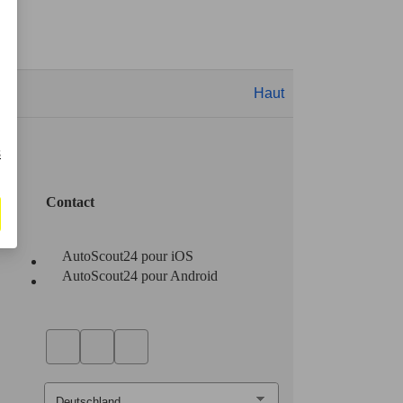
Haut
s
Contact
AutoScout24 pour iOS
AutoScout24 pour Android