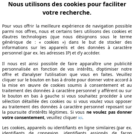
riode de fabrication
Puissance
Ø Consommation
Nous utilisons des cookies pour faciliter
votre recherche.
Pour vous offrir la meilleure expérience de navigation possible
05/12 - 2011/01
55 KW (75 PS)
5.4 l/100km
parmi nos offres, nous et certains tiers utilisons des cookies et
05/12 - 2011/01
55 KW (75 PS)
5.4 l/100km
d’autres technologies (que nous désignons sous le terme
05/12 - 2011/01
55 KW (75 PS)
5.4 l/100km
générique de : « cookies ») dans le but de stocker des
informations sur les appareils et des données à caractère
ESS Spécifications techniques
personnel (par ex. les adresses IP) et d’y accéder.
Il nous est ainsi possible de faire apparaître une publicité
personnalisée en fonction de vos intérêts, d’optimiser notre
offre et d’analyser l’utilisation que vous en faites. Veuillez
cliquer sur le bouton en bas à droite pour donner votre accord à
la mise en œuvre de cookies soumis à consentement et au
traitement des données à caractère personnel y afférent ou sur
le bouton en bas à gauche si vous souhaitez procéder à une
sélection détaillée des cookies ou si vous voulez vous opposer
au traitement des données à caractère personnel reposant sur
la poursuite d’intérêts légitimes. Si vous
ne voulez pas donner
votre consentement
, veuillez cliquer
.
ici
Les cookies, appareils ou identifiants en ligne similaires (par ex.
identifiants de connexion, identifiants assignés de façon