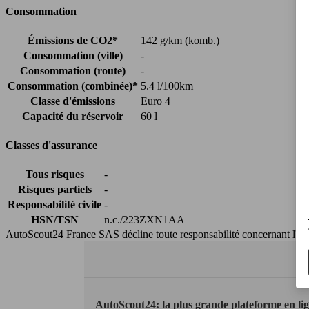
Consommation
Émissions de CO2*
142 g/km (komb.)
Consommation (ville)
-
Consommation (route)
-
Consommation (combinée)*
5.4 l/100km
Classe d'émissions
Euro 4
Capacité du réservoir
60 l
Classes d'assurance
Tous risques
-
Risques partiels
-
Responsabilité civile
-
HSN/TSN
n.c./223ZXN1AA
AutoScout24 France SAS décline toute responsabilité concernant l''exa
AutoScout24: la plus grande plateforme en li